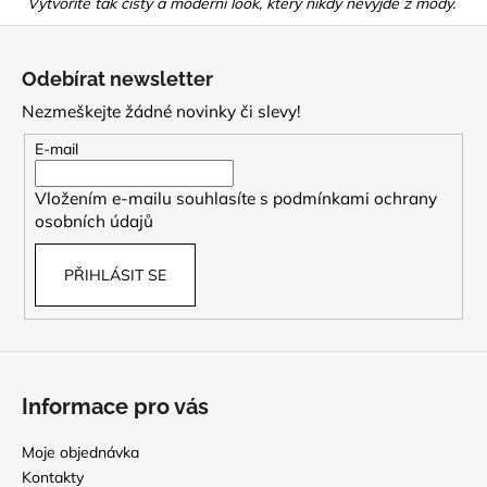
Vytvoříte tak čistý a moderní look, který nikdy nevyjde z módy.
Z
á
Odebírat newsletter
p
Nezmeškejte žádné novinky či slevy!
a
t
E-mail
í
Vložením e-mailu souhlasíte s
podmínkami ochrany
osobních údajů
PŘIHLÁSIT SE
Informace pro vás
Moje objednávka
Kontakty