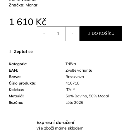
č
Značka:
Monari
u
j
1 610 Kč
e
m
Měrná
e
DO KOŠÍKU
cena:
Zeptat se
Kategorie
:
Trička
EAN
:
Zvolte variantu
Barva
:
Broskvová
Číslo produktu
:
410718
Kolekce
:
ITALY
Materiál
:
50% Bavlna, 50% Modal
Sezóna
:
Léto 2026
Expresní doručení
vše zboží máme skladem