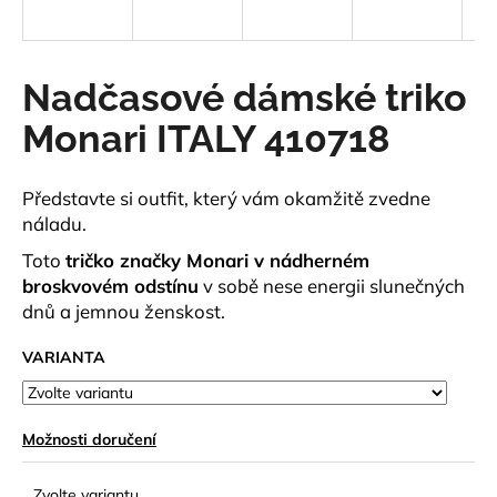
a
j
í
Nadčasové dámské triko
t
Monari ITALY 410718
?
Představte si outfit, který vám okamžitě zvedne
náladu.
HLEDAT
Toto
tričko značky Monari v nádherném
broskvovém odstínu
v sobě nese energii slunečných
dnů a jemnou ženskost.
D
VARIANTA
o
p
o
Možnosti doručení
r
u
Zvolte variantu