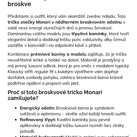
broskve
Představte si outfit, který vám okamžitě zvedne náladu. Toto
tričko značky Monari v nádherném broskvovém odstínu
v
sobě nese energii slunečných dnů a jemnou ženskost.
Dominantou celého modelu jsou
třpytivé kamínky
, které tvoří
elegantní detail a dodávají tričku punc exkluzivity, díky čemuž
zazáříte v kanceláři i na odpolední kávě s přáteli.
Kombinace
prémiové bavlny a modalu
zajišťuje, že je tričko
neuvěřitelně lehké a hebké na dotek. Materiál je prodyšný a
má jemný, luxusní odlesk, který je pro směs s modalem typický.
Klasický střih
regular fit
s kulatým výstřihem vám dopřeje
dostatek svobody pohybu, zatímco broskvová barva krásně
podtrhne opálení a projasní vaši pleť.
Proč si toto broskvové tričko Monari
zamilujete?
Energický odstín:
Broskvová barva je symbolem
svěžesti a optimismu – skvěle oživí každý tmavší outfit.
Rafinovaný třpyt:
Kvalitní kamínky jsou pevně
aplikovány a dodávají tričku luxusní rozměr bez ztráty
pohodlí.
Materiál budoucnosti:
Modal je známý svou schopností