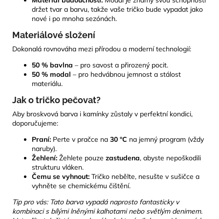
držet tvar a barvu, takže vaše tričko bude vypadat jako
nové i po mnoha sezónách.
Materiálové složení
Dokonalá rovnováha mezi přírodou a moderní technologií:
50 % bavlna
– pro savost a přirozený pocit.
50 % modal
– pro hedvábnou jemnost a stálost
materiálu.
Jak o tričko pečovat?
Aby broskvová barva i kamínky zůstaly v perfektní kondici,
doporučujeme:
Praní:
Perte v pračce na
30 °C
na jemný program (vždy
naruby).
Žehlení:
Žehlete pouze
zastudena
, abyste nepoškodili
strukturu vláken.
Čemu se vyhnout:
Tričko nebělte, nesušte v sušičce a
vyhněte se chemickému čištění.
Tip pro vás: Tato barva vypadá naprosto fantasticky v
kombinaci s bílými lněnými kalhotami nebo světlým denimem.