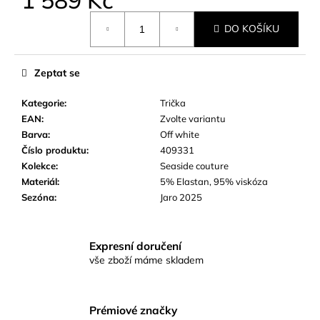
č
u
Měrná
DO KOŠÍKU
cena:
j
e
m
Zeptat se
e
Kategorie
:
Trička
EAN
:
Zvolte variantu
Barva
:
Off white
Číslo produktu
:
409331
Kolekce
:
Seaside couture
Materiál
:
5% Elastan, 95% viskóza
Sezóna
:
Jaro 2025
Expresní doručení
vše zboží máme skladem
Prémiové značky