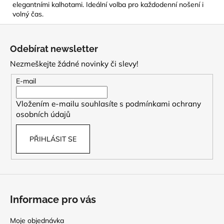
elegantními kalhotami. Ideální volba pro každodenní nošení i
volný čas.
Z
á
Odebírat newsletter
p
Nezmeškejte žádné novinky či slevy!
a
t
E-mail
í
Vložením e-mailu souhlasíte s
podmínkami ochrany
osobních údajů
PŘIHLÁSIT SE
Informace pro vás
Moje objednávka