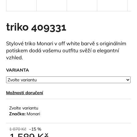
a
j
í
triko 409331
t
?
Stylové triko Monari v off white barvě s originálním
potiskem dodá vašemu outfitu svěží a elegantní
vzhled.
VARIANTA
HLEDAT
Možnosti doručení
D
o
Zvolte variantu
p
Značka:
Monari
o
r
1 870 Kč
–15 %
u
1 589 Kč