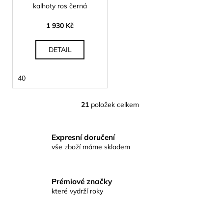
kalhoty ros černá
1 930 Kč
DETAIL
40
21
položek celkem
O
v
l
Expresní doručení
á
vše zboží máme skladem
d
a
c
Prémiové značky
í
které vydrží roky
p
r
v