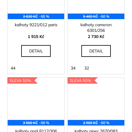
3 830 KČ
–50 %
5 460 KČ
–50 %
kalhoty 9221/012 paris
kalhoty cameron
6301/256
1 915 Kč
2 730 Kč
DETAIL
DETAIL
44
34
32
SLEVA 50%
SLEVA 50%
3 560 KČ
–50 %
2 960 KČ
–50 %
kalhoty april 8112/306
kalhoty piper 7670/083