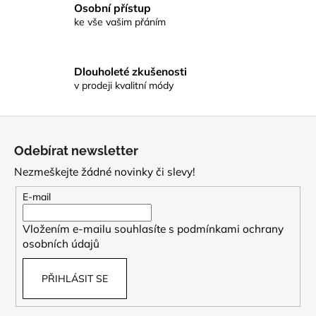
Osobní přístup
k
ke vše vašim přáním
y
v
ý
Dlouholeté zkušenosti
p
v prodeji kvalitní módy
i
s
u
Z
á
Odebírat newsletter
p
Nezmeškejte žádné novinky či slevy!
a
t
E-mail
í
Vložením e-mailu souhlasíte s
podmínkami ochrany
osobních údajů
PŘIHLÁSIT SE