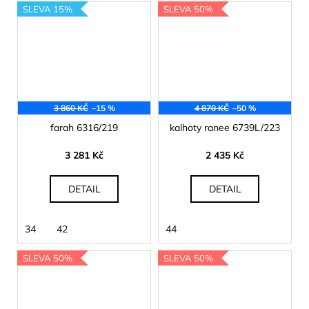
SLEVA 15%
SLEVA 50%
3 860 KČ
–15 %
4 870 KČ
–50 %
farah 6316/219
kalhoty ranee 6739L/223
3 281 Kč
2 435 Kč
DETAIL
DETAIL
34
42
44
SLEVA 50%
SLEVA 50%