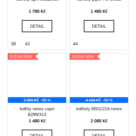
1 780 Kč
1 480 Kč
DETAIL
DETAIL
38
42
44
SLEVA 50%
SLEVA 50%
2 960 KČ
–50 %
4 160 KČ
–50 %
kalhty ranee capri
kalhoty 6501/224 ranee
8299/313
1 480 Kč
2 080 Kč
DETAIL
DETAIL