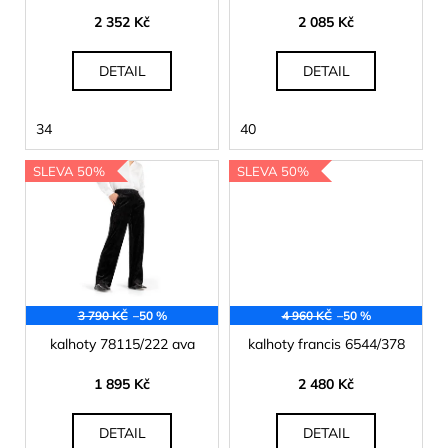
č
d
2 352 Kč
2 085 Kč
u
u
j
k
e
DETAIL
DETAIL
t
m
e
ů
34
40
SLEVA 50%
SLEVA 50%
3 790 KČ
–50 %
4 960 KČ
–50 %
kalhoty 78115/222 ava
kalhoty francis 6544/378
1 895 Kč
2 480 Kč
DETAIL
DETAIL