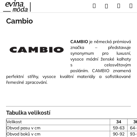
K
Přejít
Hledat
Náku
M
Přihlášení
na
o
obsah
Zpět
Zpět
košík
š
Cambio
í
C
k
o
CAMBIO
je německá prémiová
značka – představuje
p
synonymum pro luxusní,
o
vysoce módní ženské kalhoty
t
s celosvětovým
posláním.
CAMBIO znamená
ř
perfektní střihy, vysoce kvalitní materiály a sofistikované
e
řemeslné zpracování.
b
u
j
e
Tabulka velikostí
t
Velikost
34
3
e
Obvod pasu v cm
59-63
64-
Obvod boků v cm
90-92
93-
n