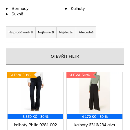
a
Bermudy
Kalhoty
j
Sukně
í
Ř
t
a
Nejprodávanější
Nejlevnější
Nejdražší
Abecedně
?
z
e
n
OTEVŘÍT FILTR
í
HLEDAT
p
V
SLEVA 30%
SLEVA 50%
r
ý
o
p
d
D
i
o
u
s
p
k
p
o
t
3 360 KČ
–30 %
4 170 KČ
–50 %
r
r
ů
u
o
kalhoty Philia 9281 002
kalhoty 6316/234 alva