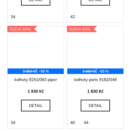
34
42
SLEVA 50%
SLEVA 50%
3 860 KČ
–50 %
3 660 KČ
–50 %
kalhoty 9251/083 piper
kalhoty paris 9182/049
1 930 Kč
1 830 Kč
DETAIL
DETAIL
34
40
44