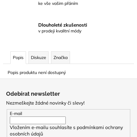
ke vše vašim přáním
Dlouholeté zkušenosti
v prodeji kvalitní módy
Popis
Diskuze
Značka
Popis produktu není dostupný
Z
á
Odebírat newsletter
p
Nezmeškejte žádné novinky či slevy!
a
t
E-mail
í
Vložením e-mailu souhlasíte s
podmínkami ochrany
osobních údajů