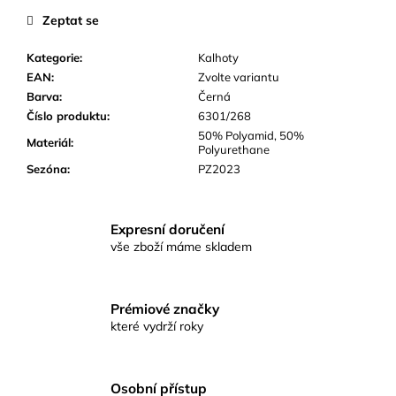
č
Zeptat se
u
j
Kategorie
:
Kalhoty
e
EAN
:
Zvolte variantu
m
Barva
:
Černá
e
Číslo produktu
:
6301/268
50% Polyamid, 50%
Materiál
:
Polyurethane
Sezóna
:
PZ2023
Expresní doručení
vše zboží máme skladem
Prémiové značky
které vydrží roky
Osobní přístup