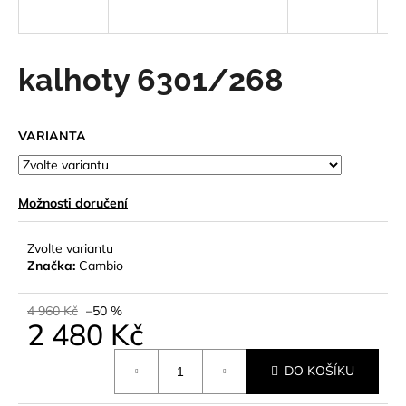
a
j
í
kalhoty 6301/268
t
?
VARIANTA
Možnosti doručení
HLEDAT
Zvolte variantu
Značka:
Cambio
D
o
4 960 Kč
–50 %
2 480 Kč
p
o
Měrná
r
DO KOŠÍKU
cena:
u