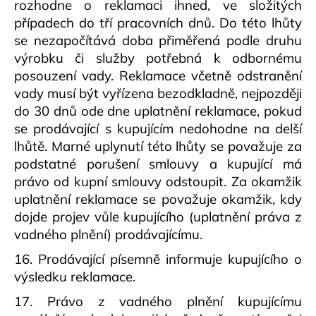
rozhodne o reklamaci ihned, ve složitých
případech do tří pracovních dnů. Do této lhůty
se nezapočítává doba přiměřená podle druhu
výrobku či služby potřebná k odbornému
posouzení vady. Reklamace včetně odstranění
vady musí být vyřízena bezodkladně, nejpozději
do 30 dnů ode dne uplatnění reklamace, pokud
se prodávající s kupujícím nedohodne na delší
lhůtě. Marné uplynutí této lhůty se považuje za
podstatné porušení smlouvy a kupující má
právo od kupní smlouvy odstoupit. Za okamžik
uplatnění reklamace se považuje okamžik, kdy
dojde projev vůle kupujícího (uplatnění práva z
vadného plnění) prodávajícímu.
16. Prodávající písemně informuje kupujícího o
výsledku reklamace.
17. Právo z vadného plnění kupujícímu