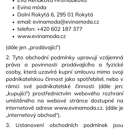
Eva Řeháková Hromádková
a
Evina móda
j
Dolní Rokytá 6, 295 01 Rokytá
í
email:
evinamoda@evinamoda.cz
telefon:
+420 602 187 377
t
www.evinamoda.cz
?
(dále jen „prodávající“)
2. Tyto obchodní podmínky upravují vzájemná
práva a povinnosti prodávajícího a fyzické
HLEDAT
osoby, která uzavírá kupní smlouvu mimo svoji
podnikatelskou činnost jako spotřebitel, nebo v
rámci své podnikatelské činnosti (dále jen:
D
„kupující“) prostřednictvím webového rozhraní
o
umístěného na webové stránce dostupné na
p
internetové adrese
www.evinamoda.cz
. (dále je
o
„internetový obchod“).
r
u
3. Ustanovení obchodních podmínek jsou