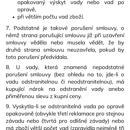
opakovaný výskyt vady nebo vad po
opravě,
při větším počtu vad zboží.
7. Podstatné je takové porušení smlouvy, o
němž strana porušující smlouvu již při uzavření
smlouvy věděla nebo musela vědět, že by
druhá strana smlouvu neuzavřela, pokud by
toto porušení předvídala.
8. U vady, která znamená nepodstatné
porušení smlouvy (bez ohledu na to, jde-li o
vadu odstranitelnou či neodstranitelnou), má
kupující nárok na odstranění vady anebo
přiměřenou slevu z kupní ceny.
9. Vyskytla-li se odstranitelná vada po opravě
opakovaně (obvykle třetí reklamace pro stejnou
závadu nebo čtvrtá pro odlišné závady) nebo
má zboží větší počet vad (zpravidla nejméně tři