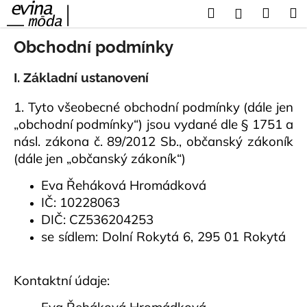
K
Přejít
Hledat
Náku
M
Přihlášení
na
o
obsah
Zpět
Zpět
košík
š
Obchodní podmínky
í
C
k
I. Základní ustanovení
o
1. Tyto všeobecné obchodní podmínky (dále jen
p
„obchodní podmínky“) jsou vydané dle § 1751 a
o
násl. zákona č. 89/2012 Sb., občanský zákoník
t
(dále jen „občanský zákoník“)
ř
e
Eva Řeháková Hromádková
b
IČ: 10228063
u
DIČ: CZ536204253
j
se sídlem: Dolní Rokytá 6, 295 01 Rokytá
e
t
Kontaktní údaje:
e
n