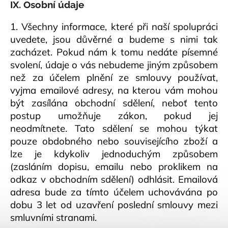
IX. Osobní údaje
1. Všechny informace, které při naší spolupráci
uvedete, jsou důvěrné a budeme s nimi tak
zacházet. Pokud nám k tomu nedáte písemné
svolení, údaje o vás nebudeme jiným způsobem
než za účelem plnění ze smlouvy používat,
vyjma emailové adresy, na kterou vám mohou
být zasílána obchodní sdělení, neboť tento
postup umožňuje zákon, pokud jej
neodmítnete. Tato sdělení se mohou týkat
pouze obdobného nebo souvisejícího zboží a
lze je kdykoliv jednoduchým způsobem
(zasláním dopisu, emailu nebo proklikem na
odkaz v obchodním sdělení) odhlásit. Emailová
adresa bude za tímto účelem uchovávána po
dobu 3 let od uzavření poslední smlouvy mezi
smluvními stranami.