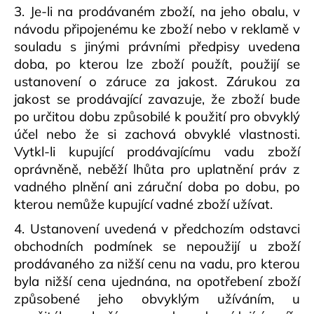
3. Je-li na prodávaném zboží, na jeho obalu, v
návodu připojenému ke zboží nebo v reklamě v
souladu s jinými právními předpisy uvedena
doba, po kterou lze zboží použít, použijí se
ustanovení o záruce za jakost. Zárukou za
jakost se prodávající zavazuje, že zboží bude
po určitou dobu způsobilé k použití pro obvyklý
účel nebo že si zachová obvyklé vlastnosti.
Vytkl-li kupující prodávajícímu vadu zboží
oprávněně, neběží lhůta pro uplatnění práv z
vadného plnění ani záruční doba po dobu, po
kterou nemůže kupující vadné zboží užívat.
4. Ustanovení uvedená v předchozím odstavci
obchodních podmínek se nepoužijí u zboží
prodávaného za nižší cenu na vadu, pro kterou
byla nižší cena ujednána, na opotřebení zboží
způsobené jeho obvyklým užíváním, u