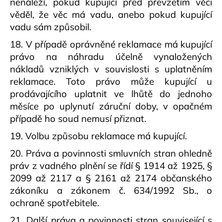
nenáleží, pokud kupující před převzetím věci
věděl, že věc má vadu, anebo pokud kupující
vadu sám způsobil.
18. V případě oprávněné reklamace má kupující
právo na náhradu účelně vynaložených
nákladů vzniklých v souvislosti s uplatněním
reklamace. Toto právo může kupující u
prodávajícího uplatnit ve lhůtě do jednoho
měsíce po uplynutí záruční doby, v opačném
případě ho soud nemusí přiznat.
19. Volbu způsobu reklamace má kupující.
20. Práva a povinnosti smluvních stran ohledně
práv z vadného plnění se řídí § 1914 až 1925, §
2099 až 2117 a § 2161 až 2174 občanského
zákoníku a zákonem č. 634/1992 Sb., o
ochraně spotřebitele.
21. Další práva a povinnosti stran související s