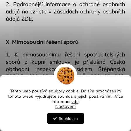
2. Podrobnější informace o ochraně osobních
údajů naleznete v Zásadách ochrany osobních
údajů
ZDE
.
X. Mimosoudní řešení sporů
1. K mimosoudnímu řešení spotřebitelských
sporů z kupní smlouvy je příslušná Česká
obchodní inspekce, se sídlem Štěpánská
567/15, 120 00 Praha 2, IČ: 000 20 869,
internetová adresa: https://adr.coi.cz/cs.
Platformu pro řešení sporů on-line nacházející
Tento web používá soubory cookie. Dalším procházením
tohoto webu vyjadřujete souhlas s jejich používáním.. Více
se na internetové adrese
informací
zde
.
http://ec.europa.eu/consumers/odr je možné
Nastavení
využít při řešení sporů mezi prodávajícím a
Souhlasím
kupujícím z kupní smlouvy.
2. Evropské spotřebitelské centrum Česká