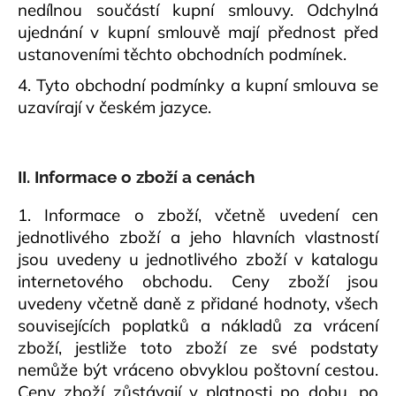
č
nedílnou součástí kupní smlouvy. Odchylná
u
ujednání v kupní smlouvě mají přednost před
j
ustanoveními těchto obchodních podmínek.
e
m
4. Tyto obchodní podmínky a kupní smlouva se
e
uzavírají v českém jazyce.
II. Informace o zboží a cenách
1. Informace o zboží, včetně uvedení cen
jednotlivého zboží a jeho hlavních vlastností
jsou uvedeny u jednotlivého zboží v katalogu
internetového obchodu. Ceny zboží jsou
uvedeny včetně daně z přidané hodnoty, všech
souvisejících poplatků a nákladů za vrácení
zboží, jestliže toto zboží ze své podstaty
nemůže být vráceno obvyklou poštovní cestou.
Ceny zboží zůstávají v platnosti po dobu, po