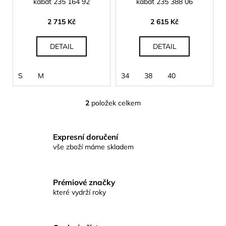
o
kabát 235 164 92
kabát 235 388 06
a
d
2 715 Kč
2 615 Kč
j
u
í
k
DETAIL
DETAIL
t
t
?
ů
S
M
34
38
40
2
položek celkem
O
HLEDAT
v
l
Expresní doručení
á
vše zboží máme skladem
d
D
a
o
c
Prémiové značky
p
í
které vydrží roky
o
p
r
r
u
v