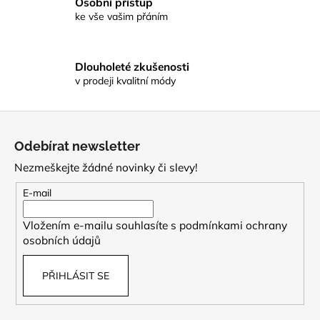
č
Osobní přístup
k
ke vše vašim přáním
u
y
j
v
e
ý
m
Dlouholeté zkušenosti
p
e
v prodeji kvalitní módy
i
s
u
Z
á
Odebírat newsletter
p
Nezmeškejte žádné novinky či slevy!
a
t
E-mail
í
Vložením e-mailu souhlasíte s
podmínkami ochrany
osobních údajů
PŘIHLÁSIT SE