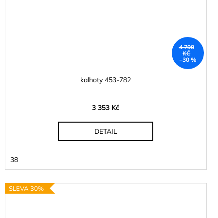
4 790
KČ
–30 %
kalhoty 453-782
3 353 Kč
DETAIL
38
SLEVA 30%