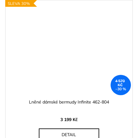
SLEVA 30%
4 570
KČ
–30 %
Lněné dámské bermudy Infinite 462-804
3 199 Kč
DETAIL