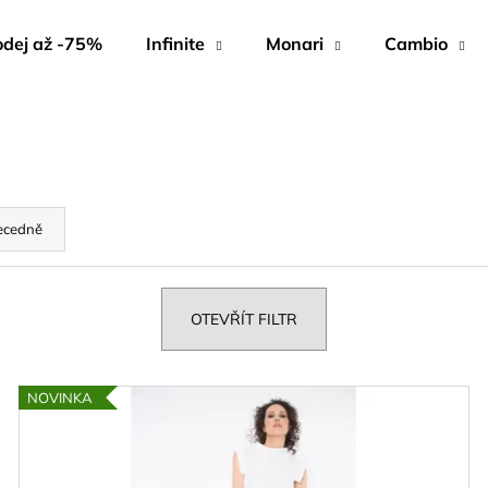
dej až -75%
Infinite
Monari
Cambio
Co potřebujete najít?
HLEDAT
ecedně
Doporučujeme
OTEVŘÍT FILTR
NOVINKA