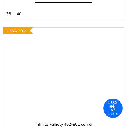
36
40
SLEVA 30%
4 380
KČ
AŽ
–30 %
Infinite kalhoty 462-801 černá