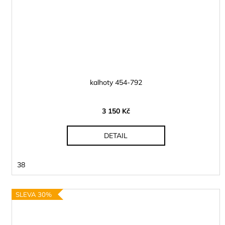
kalhoty 454-792
3 150 Kč
DETAIL
38
SLEVA 30%