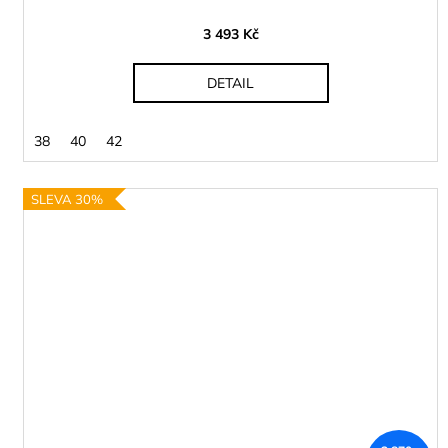
3 493 Kč
DETAIL
38
40
42
SLEVA 30%