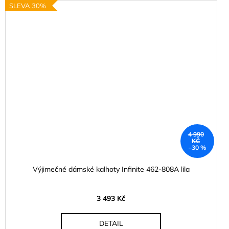
SLEVA 30%
4 990
KČ
–30 %
Výjimečné dámské kalhoty Infinite 462-808A lila
3 493 Kč
DETAIL