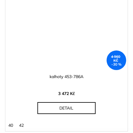
4 960
KČ
–30 %
kalhoty 453-786A
3 472 Kč
DETAIL
40
42