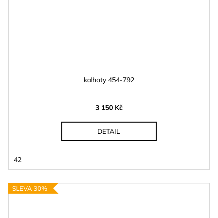
kalhoty 454-792
3 150 Kč
DETAIL
42
SLEVA 30%