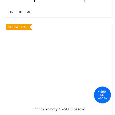
36
38
40
SLEVA 30%
4 990
KČ
–30 %
Infinite kalhoty 462-805 béžová