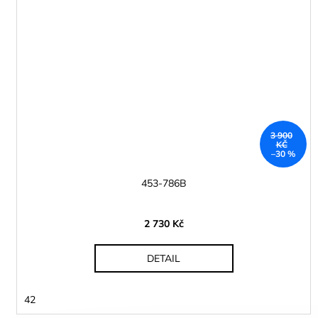
3 900
KČ
–30 %
453-786B
2 730 Kč
DETAIL
42