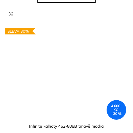
36
SLEVA 30%
4 600
KČ
–30 %
Infinite kalhoty 462-808B tmavě modrá