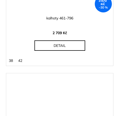
3 870
KČ
–30 %
kalhoty 461-796
2 709 Kč
DETAIL
38
42