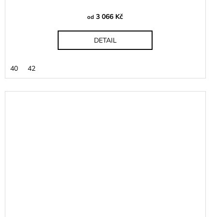
3 066 Kč
od
DETAIL
40
42