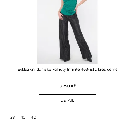
s
k
p
t
r
ů
o
d
u
k
t
ů
Exkluzivní dámské kalhoty Infinite 463-811 kreš černé
3 790 Kč
DETAIL
38
40
42