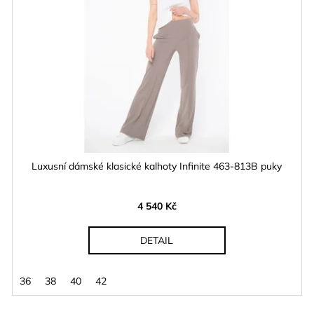
Luxusní dámské klasické kalhoty Infinite 463-813B puky
4 540 Kč
DETAIL
36
38
40
42