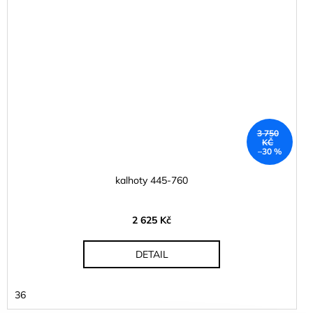
3 750
KČ
–30 %
kalhoty 445-760
2 625 Kč
DETAIL
36