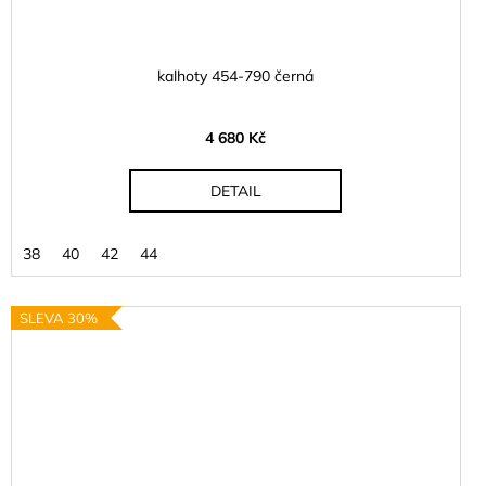
kalhoty 454-790 černá
4 680 Kč
DETAIL
38
40
42
44
SLEVA 30%