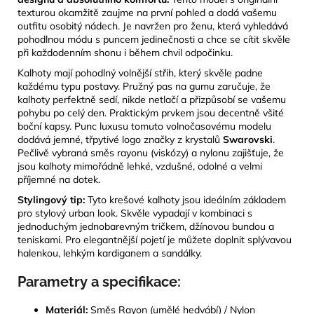
texturou okamžitě zaujme na první pohled a dodá vašemu
outfitu osobitý nádech. Je navržen pro ženu, která vyhledává
pohodlnou módu s puncem jedinečnosti a chce se cítit skvěle
při každodenním shonu i během chvil odpočinku.
Kalhoty mají pohodlný volnější střih, který skvěle padne
každému typu postavy. Pružný pas na gumu zaručuje, že
kalhoty perfektně sedí, nikde netlačí a přizpůsobí se vašemu
pohybu po celý den. Praktickým prvkem jsou decentně všité
boční kapsy. Punc luxusu tomuto volnočasovému modelu
dodává jemné, třpytivé logo značky z krystalů
Swarovski
.
Pečlivě vybraná směs rayonu (viskózy) a nylonu zajišťuje, že
jsou kalhoty mimořádně lehké, vzdušné, odolné a velmi
příjemné na dotek.
Stylingový tip:
Tyto krešové kalhoty jsou ideálním základem
pro stylový urban look. Skvěle vypadají v kombinaci s
jednoduchým jednobarevným tričkem, džínovou bundou a
teniskami. Pro elegantnější pojetí je můžete doplnit splývavou
halenkou, lehkým kardiganem a sandálky.
Parametry a specifikace:
Materiál:
Směs Rayon (umělé hedvábí) / Nylon