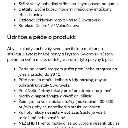
Střih:
Volný, pohodlný střih s pružným pasem na gumu
Detaily:
Boční kapsy, moderní krešovaný (mačkaný)
efekt tkaniny
Ozdoba:
Exkluzivní logo z krystalů Swarovski
Kolekce:
Celoroční / Volnočasová
Údržba a péče o produkt:
Aby si kalhoty zachovaly svou specifickou mačkanou
strukturu, sytost hnědé barvy a krystaly Swarovski zůstaly
pevně na svém místě, dodržujte prosím tyto pokyny k péči:
Perte na jemný program (ruční praní nebo program na
jemné prádlo) do
30 °C
.
Před praním otočte kalhoty
vždy naruby
, abyste
ochránili krystaly Swarovski.
Používejte šetrný tekutý prací prostředek na jemné
prádlo a
nepoužívejte aviváž
ani bělidla.
Ždímejte na velmi nízké otáčky (maximálně 400–600
ot./min.), aby se nepoškodila struktura vláken.
Kalhoty
nikdy nesušte v sušičce
. Sušte je volně
rozložené nebo zavěšené.
NEŽEHLIT!
Tento materiál se po vyprání nežehlí, aby se