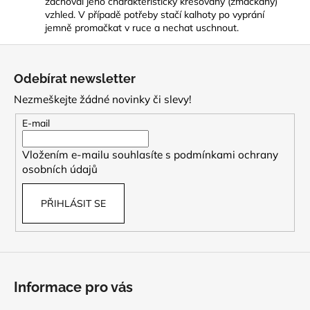
zachoval jeho charakteristický krešovaný (zmačkaný)
vzhled. V případě potřeby stačí kalhoty po vyprání
jemně promačkat v ruce a nechat uschnout.
Z
á
Odebírat newsletter
p
Nezmeškejte žádné novinky či slevy!
a
t
E-mail
í
Vložením e-mailu souhlasíte s
podmínkami ochrany
osobních údajů
PŘIHLÁSIT SE
Informace pro vás