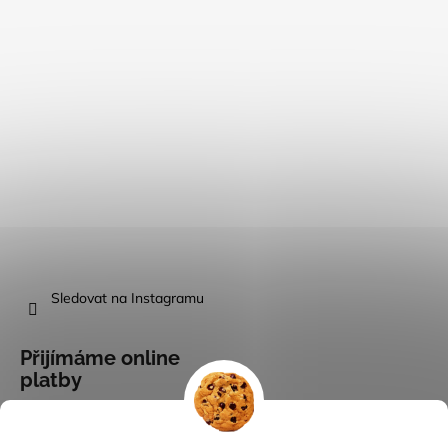
Sledovat na Instagramu
Přijímáme online
platby