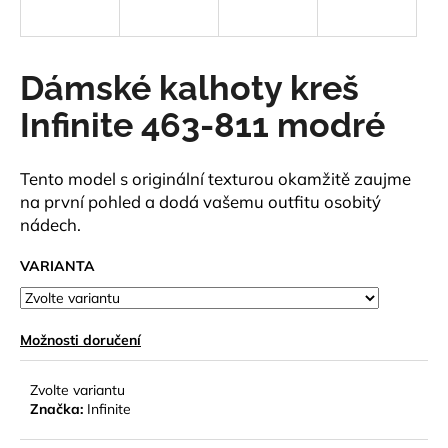
a
j
í
Dámské kalhoty kreš
t
Infinite 463-811 modré
?
Tento model s originální texturou okamžitě zaujme
na první pohled a dodá vašemu outfitu osobitý
nádech.
HLEDAT
VARIANTA
D
o
Možnosti doručení
p
o
Zvolte variantu
r
Značka:
Infinite
u