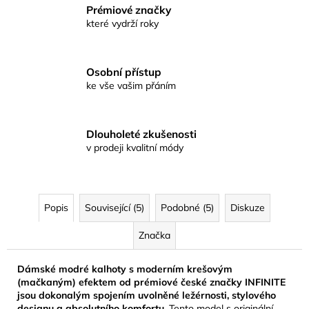
Prémiové značky
které vydrží roky
Osobní přístup
ke vše vašim přáním
Dlouholeté zkušenosti
v prodeji kvalitní módy
Popis
Související (5)
Podobné (5)
Diskuze
Značka
Dámské modré kalhoty s moderním krešovým
(mačkaným) efektem od prémiové české značky INFINITE
jsou dokonalým spojením uvolněné ležérnosti, stylového
designu a absolutního komfortu.
Tento model s originální