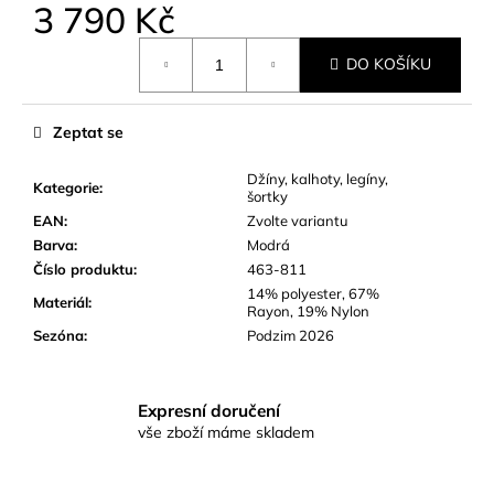
č
3 790 Kč
u
Měrná
j
DO KOŠÍKU
cena:
e
m
e
Zeptat se
Džíny, kalhoty, legíny,
Kategorie
:
šortky
EAN
:
Zvolte variantu
Barva
:
Modrá
Číslo produktu
:
463-811
14% polyester, 67%
Materiál
:
Rayon, 19% Nylon
Sezóna
:
Podzim 2026
Expresní doručení
vše zboží máme skladem