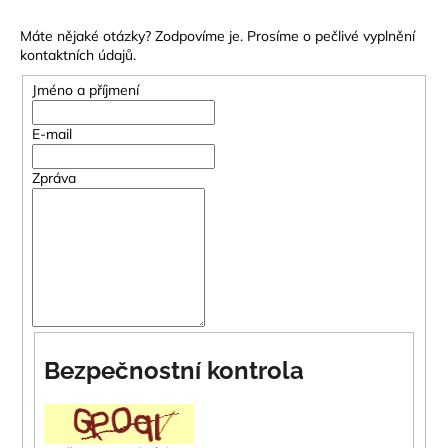
a
Máte nějaké otázky? Zodpovíme je. Prosíme o pečlivé vyplnění
j
kontaktních údajů.
í
Jméno a příjmení
t
?
E-mail
Zpráva
HLEDAT
D
o
p
Bezpečnostní kontrola
o
r
u