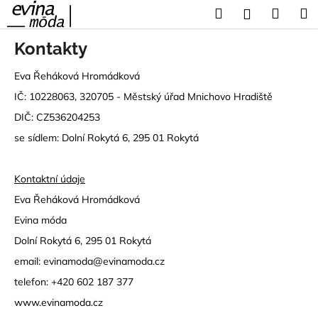
K
Přejít
Hledat
Náku
M
Přihlášení
na
o
obsah
Zpět
Zpět
košík
š
Kontakty
í
C
Eva Řeháková Hromádková
k
o
IČ: 10228063, 320705 - Městský úřad Mnichovo Hradiště
p
DIČ: CZ536204253
o
se sídlem: Dolní Rokytá 6, 295 01 Rokytá
t
ř
Kontaktní údaje
e
Eva Řeháková Hromádková
b
Evina móda
u
j
Dolní Rokytá 6, 295 01 Rokytá
e
email:
evinamoda@evinamoda.cz
t
telefon:
+420 602 187 377
e
www.evinamoda.cz
n