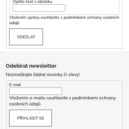
č
Opište text z obrázku
u
j
Vložením zprávy souhlasíte s
podmínkami ochrany osobních
e
údajů
m
e
ODESLAT
Z
á
Odebírat newsletter
p
Nezmeškejte žádné novinky či slevy!
a
t
E-mail
í
Vložením e-mailu souhlasíte s
podmínkami ochrany
osobních údajů
PŘIHLÁSIT SE