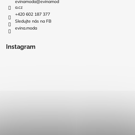
evinamoda
@
evinamod
a.cz
+420 602 187 377
Sledujte nás na FB
evina.moda
Instagram