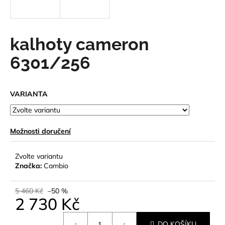
a
j
í
kalhoty cameron
t
6301/256
?
VARIANTA
HLEDAT
Možnosti doručení
Zvolte variantu
D
Značka:
Cambio
o
p
5 460 Kč
–50 %
o
2 730 Kč
r
u
Měrná
DO KOŠÍKU