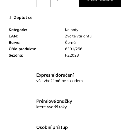
cena:
č
u
j
Zeptat se
e
m
Kategorie
:
Kalhoty
e
EAN
:
Zvolte variantu
Barva
:
Černá
Číslo produktu
:
6301/256
Sezóna
:
PZ2023
Expresní doručení
vše zboží máme skladem
Prémiové značky
které vydrží roky
Osobní přístup