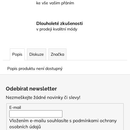
ke vše vašim přáním
Dlouholeté zkušenosti
v prodeji kvalitní módy
Popis
Diskuze
Značka
Popis produktu není dostupný
Z
á
Odebírat newsletter
p
Nezmeškejte žádné novinky či slevy!
a
t
E-mail
í
Vložením e-mailu souhlasíte s
podmínkami ochrany
osobních údajů