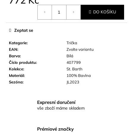
č
u
Měrná
DO KOŠÍKU
cena:
j
e
m
Zeptat se
e
Kategorie
:
Trička
EAN
:
Zvolte variantu
Barva
:
Bílá
Číslo produktu
:
407799
Kolekce
:
St. Barth
Materiál
:
100% Bavlna
Sezóna
:
JL2023
Expresní doručení
vše zboží máme skladem
Prémiové značky