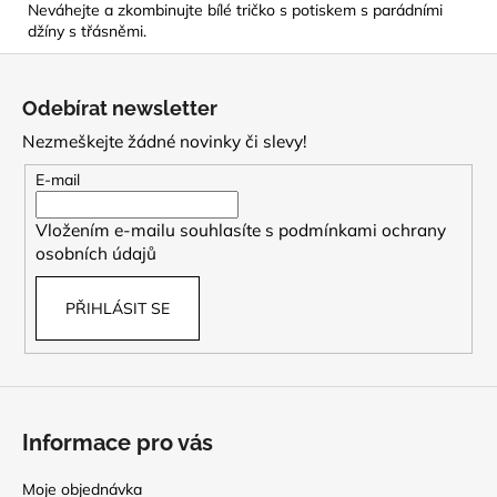
Neváhejte a zkombinujte bílé tričko s potiskem s parádními
džíny s třásněmi.
Z
á
Odebírat newsletter
p
Nezmeškejte žádné novinky či slevy!
a
t
E-mail
í
Vložením e-mailu souhlasíte s
podmínkami ochrany
osobních údajů
PŘIHLÁSIT SE
Informace pro vás
Moje objednávka