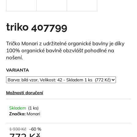
a
j
í
triko 407799
t
?
Tričko Monari z udržitelné organické bavlny je díky
100% organické bavlně obzvlášť pohodlné na
nošení.
VARIANTA
HLEDAT
Možnosti doručení
D
o
Skladem
(1 ks)
p
Značka:
Monari
o
r
1 930 Kč
–60 %
u
772 Kč