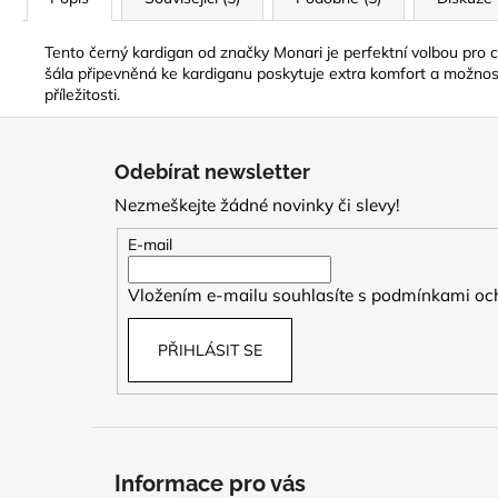
Tento černý kardigan od značky Monari je perfektní volbou pro c
šála připevněná ke kardiganu poskytuje extra komfort a možnost v
příležitosti.
Z
á
Odebírat newsletter
p
Nezmeškejte žádné novinky či slevy!
a
t
E-mail
í
Vložením e-mailu souhlasíte s
podmínkami och
PŘIHLÁSIT SE
Informace pro vás