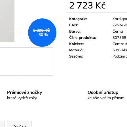
2 723 Kč
Měrná
cena:
Kategorie
:
Kardiga
EAN
:
Zvolte v
3 890 KČ
Barva
:
Černá
–30 %
Číslo produktu
:
807868
Kolekce
:
Contras
Materiál
:
50% Akr
Sezóna
:
Podzim 
Prémiové značky
Osobní přístup
které vydrží roky
ke vše vašim přáním
Značka