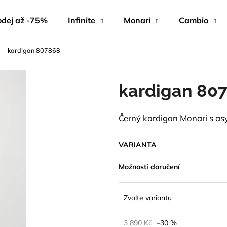
dej až -75%
Infinite
Monari
Cambio
kardigan 807868
Co potřebujete najít?
kardigan 80
HLEDAT
Černý kardigan Monari s asy
Doporučujeme
VARIANTA
Možnosti doručení
Zvolte variantu
3 890 Kč
–30 %