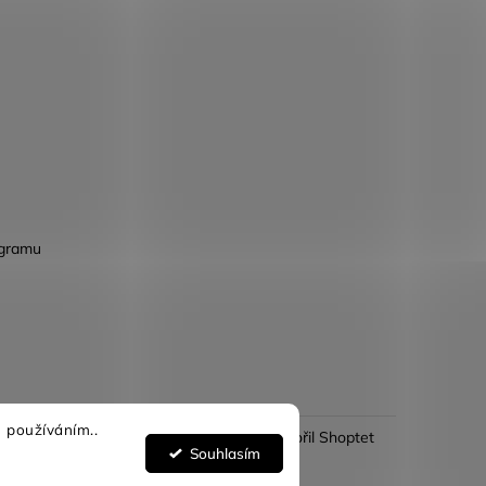
agramu
 používáním..
Vytvořil Shoptet
Souhlasím