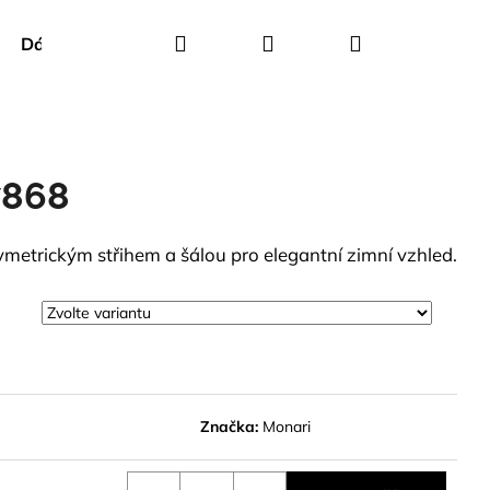
Hledat
Přihlášení
Nákupní
Dárkové poukazy
Creenstone
Green Goose
košík
7868
metrickým střihem a šálou pro elegantní zimní vzhled.
Značka:
Monari