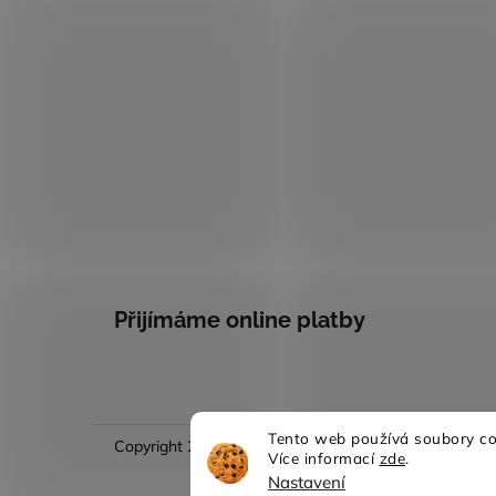
Přijímáme online platby
Tento web používá soubory coo
Copyright 2026
Evina móda
. Všechna práva vyhraze
Více informací
zde
.
Nastavení