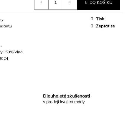
DO KOŠÍKU
Tisk
ny
Zeptat se
ariantu
ts
yl, 50% Vlna
2024
Dlouholeté zkušenosti
v prodeji kvalitní módy