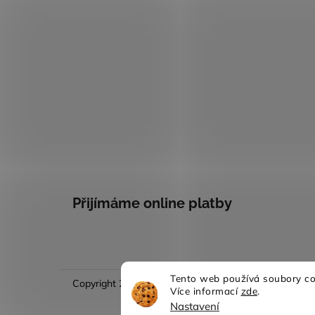
Přijímáme online platby
Tento web používá soubory coo
Copyright 2026
Evina móda
. Všechna práva vyhraze
Více informací
zde
.
Nastavení