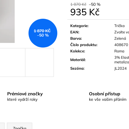
1 870 Kč
–50 %
935 Kč
Měrná
cena:
Kategorie
:
Trička
1 870 KČ
EAN
:
Zvolte v
–50 %
Barva
:
Zelená
Číslo produktu
:
408670
Kolekce
:
Roma
3% Elas
Materiál
:
metalizo
Sezóna
:
JL2024
Prémiové značky
Osobní přístup
které vydrží roky
ke vše vašim přáním
Značka