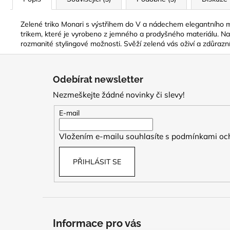
Zelené triko Monari s výstřihem do V a nádechem elegantního m
trikem, které je vyrobeno z jemného a prodyšného materiálu. Na
rozmanité stylingové možnosti. Svěží zelená vás oživí a zdůrazní
Z
á
Odebírat newsletter
p
Nezmeškejte žádné novinky či slevy!
a
t
E-mail
í
Vložením e-mailu souhlasíte s
podmínkami och
PŘIHLÁSIT SE
Informace pro vás