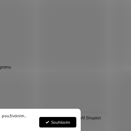
agramu
 používáním..
Vytvořil Shoptet
Souhlasím