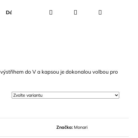
Hledat
Přihlášení
Nákupní
Dárkové poukazy
Creenstone
Green Goose
košík
s výstřihem do V a kapsou je dokonalou volbou pro
Značka:
Monari