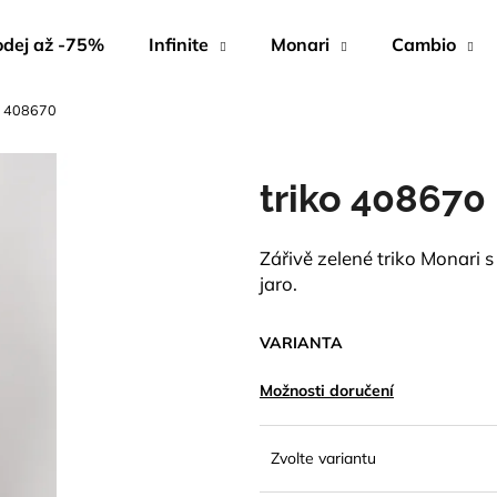
dej až -75%
Infinite
Monari
Cambio
ko 408670
Co potřebujete najít?
triko 408670
HLEDAT
Zářivě zelené triko Monari 
jaro.
Doporučujeme
VARIANTA
Možnosti doručení
Zvolte variantu