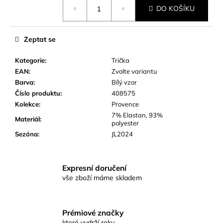
Měrná
č
DO KOŠÍKU
cena:
u
j
e
Zeptat se
m
e
Kategorie
:
Trička
EAN
:
Zvolte variantu
Barva
:
Bílý vzor
Číslo produktu
:
408575
Kolekce
:
Provence
7% Elastan, 93%
Materiál
:
polyester
Sezóna
:
JL2024
Expresní doručení
vše zboží máme skladem
Prémiové značky
které vydrží roky