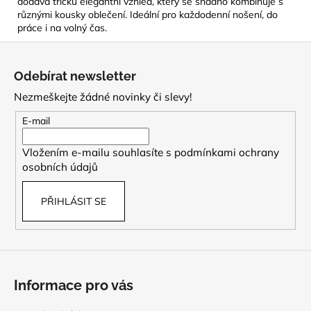
dodává tričku elegantní vzhled, který se snadno kombinuje s
různými kousky oblečení. Ideální pro každodenní nošení, do
práce i na volný čas.
Z
á
Odebírat newsletter
p
Nezmeškejte žádné novinky či slevy!
a
t
E-mail
í
Vložením e-mailu souhlasíte s
podmínkami ochrany
osobních údajů
PŘIHLÁSIT SE
Informace pro vás