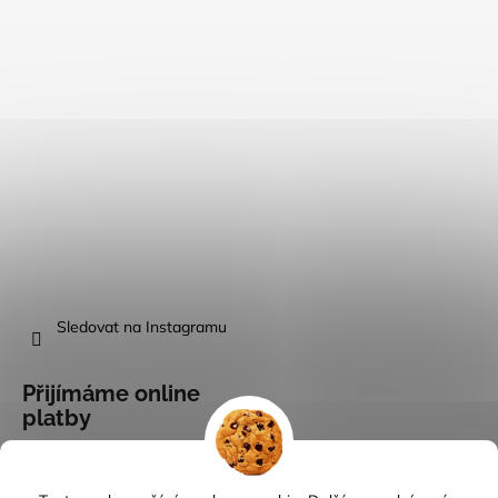
Sledovat na Instagramu
Přijímáme online
platby