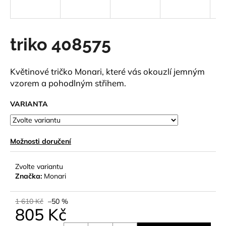
a
j
í
triko 408575
t
?
Květinové tričko Monari, které vás okouzlí jemným
vzorem a pohodlným střihem.
VARIANTA
HLEDAT
Možnosti doručení
D
Zvolte variantu
o
Značka:
Monari
p
o
1 610 Kč
–50 %
r
805 Kč
u