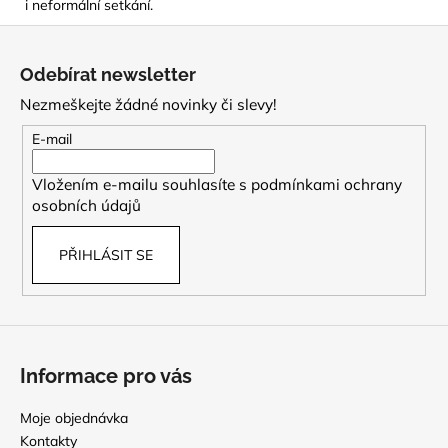
i neformální setkání.
Z
á
Odebírat newsletter
p
Nezmeškejte žádné novinky či slevy!
a
t
E-mail
í
Vložením e-mailu souhlasíte s
podmínkami ochrany
osobních údajů
PŘIHLÁSIT SE
Informace pro vás
Moje objednávka
Kontakty