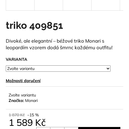
a
j
í
triko 409851
t
?
Divoké, ale elegantní – béžové triko Monari s
leopardím vzorem dodá šmrnc každému outfitu!
VARIANTA
HLEDAT
Možnosti doručení
D
Zvolte variantu
o
Značka:
Monari
p
o
1 870 Kč
–15 %
r
1 589 Kč
u