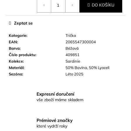
Měrná
č
DO KOŠÍKU
cena:
u
j
e
Zeptat se
m
e
Kategorie
:
Trička
EAN
:
2065547300004
Barva
:
Béžová
Číslo produktu
:
409851
Kolekce
:
Sardinie
Materiál
:
50% Bavlna, 50% Lyocell
Sezóna
:
Léto 2025
Expresní doručení
vše zboží máme skladem
Prémiové značky
které vydrží roky