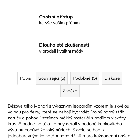
Osobní přístup
ke vše vašim přáním
Dlouholeté zkušenosti
v prodeji kvalitní módy
Popis
Související (5)
Podobné (5)
Diskuze
Značka
Béžové triko Monari s výrazným leopardím vzorem je skvělou
volbou pro ženy, které se nebojí být vidět. Volný rovný střih
zaručuje pohodlí, zatímco měkký materiál s podílem viskózy
krásně padne na tělo. Jemný detail v podobě kapkovitého
výstřihu dodává ženský nádech. Skvěle se hodí k
jednobarevným kalhotám nebo džínům pro každodenní nošení