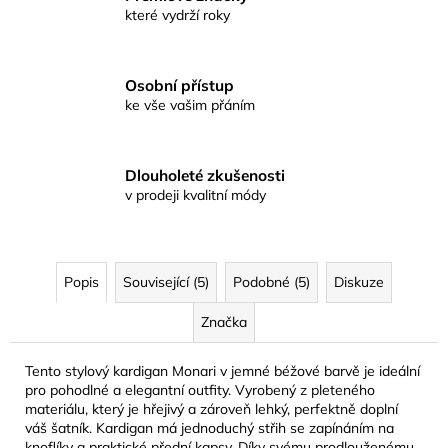
které vydrží roky
Osobní přístup
ke vše vašim přáním
Dlouholeté zkušenosti
v prodeji kvalitní módy
Popis
Související (5)
Podobné (5)
Diskuze
Značka
Tento stylový kardigan Monari v jemné béžové barvě je ideální
pro pohodlné a elegantní outfity. Vyrobený z pleteného
materiálu, který je hřejivý a zároveň lehký, perfektně doplní
váš šatník. Kardigan má jednoduchý střih se zapínáním na
knoflíky a praktické přední kapsy. Díky svému prodlouženému