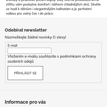
střihu vám poskytne komfort i během chladnějších dnů. Skvěle
se hodí k džínům i elegantnějším kalhotám a je perfektní
volbou pro volný čas i do práce.
Z
á
Odebírat newsletter
p
Nezmeškejte žádné novinky či slevy!
a
t
E-mail
í
Vložením e-mailu souhlasíte s
podmínkami ochrany
osobních údajů
PŘIHLÁSIT SE
Informace pro vás