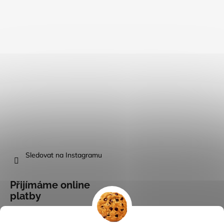
Sledovat na Instagramu
Přijímáme online
platby