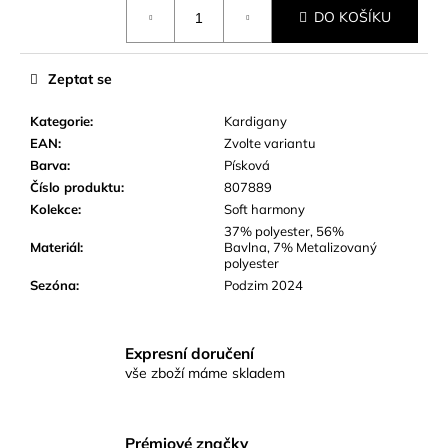
Měrná
č
DO KOŠÍKU
cena:
u
j
e
Zeptat se
m
e
Kategorie
:
Kardigany
EAN
:
Zvolte variantu
Barva
:
Písková
Číslo produktu
:
807889
Kolekce
:
Soft harmony
37% polyester, 56%
Materiál
:
Bavlna, 7% Metalizovaný
polyester
Sezóna
:
Podzim 2024
Expresní doručení
vše zboží máme skladem
Prémiové značky