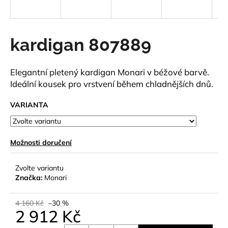
a
j
í
kardigan 807889
t
?
Elegantní pletený kardigan Monari v béžové barvě.
Ideální kousek pro vrstvení během chladnějších dnů.
VARIANTA
HLEDAT
Možnosti doručení
D
Zvolte variantu
o
Značka:
Monari
p
o
4 160 Kč
–30 %
r
2 912 Kč
u