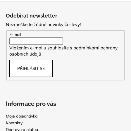
Z
á
Odebírat newsletter
p
Nezmeškejte žádné novinky či slevy!
a
t
E-mail
í
Vložením e-mailu souhlasíte s
podmínkami ochrany
osobních údajů
PŘIHLÁSIT SE
Informace pro vás
Moje objednávka
Kontakty
Doprava a platba