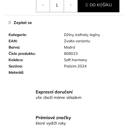
Měrná
č
DO KOŠÍKU
cena:
u
j
e
Zeptat se
m
e
Kategorie
:
Džíny, kalhoty, legíny
EAN
:
Zvolte variantu
Barva
:
Modrá
Číslo produktu
:
808023
Kolekce
:
Soft harmony
Sezóna
:
Podzim 2024
Materiál
:
Expresní doručení
vše zboží máme skladem
Prémiové značky
které vydrží roky