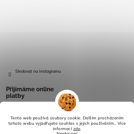
Sledovat na Instagramu
Přijímáme online
platby
Tento web používá soubory cookie. Dalším procházením
tohoto webu vyjadřujete souhlas s jejich používáním.. Více
informací
zde
.
Vytvořil Shoptet
Nastavení