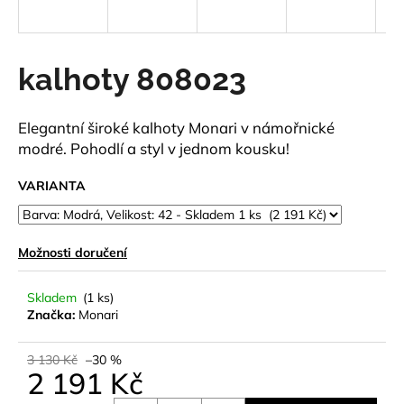
a
j
í
kalhoty 808023
t
?
Elegantní široké kalhoty Monari v námořnické
modré. Pohodlí a styl v jednom kousku!
VARIANTA
HLEDAT
Možnosti doručení
D
Skladem
(1 ks)
o
Značka:
Monari
p
o
3 130 Kč
–30 %
r
2 191 Kč
u