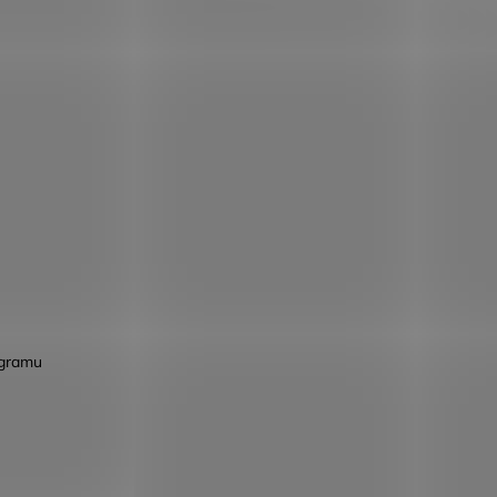
agramu