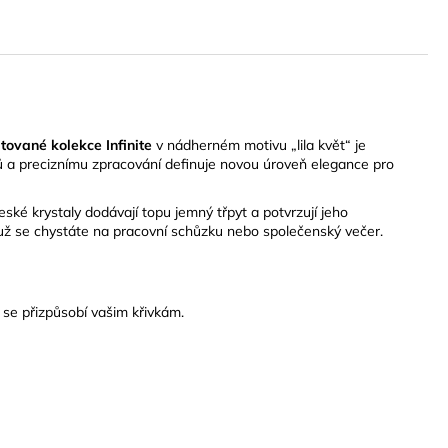
itované kolekce Infinite
v nádherném motivu „lila květ“ je
álů a preciznímu zpracování definuje novou úroveň elegance pro
české krystaly dodávají topu jemný třpyt a potvrzují jeho
ť už se chystáte na pracovní schůzku nebo společenský večer.
 se přizpůsobí vašim křivkám.