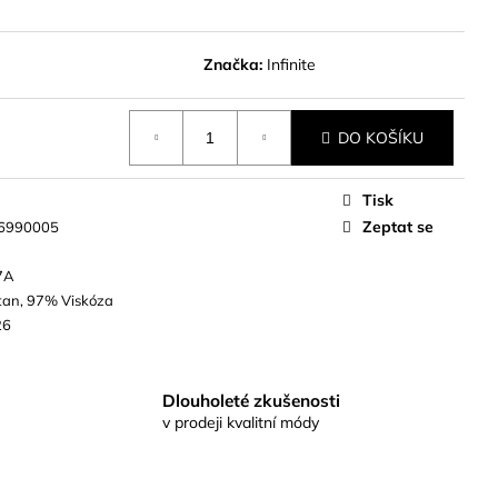
Značka:
Infinite
DO KOŠÍKU
Tisk
Zeptat se
6990005
7A
tan, 97% Viskóza
26
Dlouholeté zkušenosti
v prodeji kvalitní módy