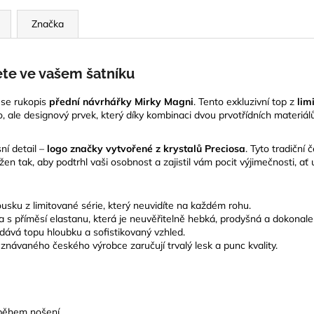
Značka
ete ve vašem šatníku
ese rukopis
přední návrhářky Mirky Magni
. Tento exkluzivní top z
lim
ko, ale designový prvek, který díky kombinaci dvou prvotřídních materi
ní detail –
logo značky vytvořené z krystalů Preciosa
. Tyto tradiční 
žen tak, aby podtrhl vaši osobnost a zajistil vám pocit výjimečnosti, a
usku z limitované série, který neuvidíte na každém rohu.
a s příměsí elastanu, která je neuvěřitelně hebká, prodyšná a dokonale
ává topu hloubku a sofistikovaný vzhled.
ávaného českého výrobce zaručují trvalý lesk a punc kvality.
během nošení.