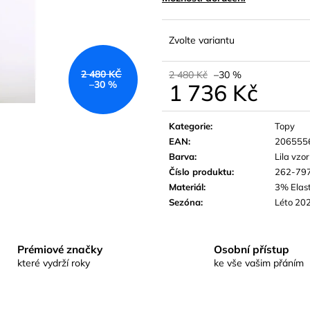
Zvolte variantu
2 480 KČ
2 480 Kč
–30 %
–30 %
1 736 Kč
Měrná
cena:
Kategorie
:
Topy
EAN
:
206555
Barva
:
Lila vzor
Číslo produktu
:
262-79
Materiál
:
3% Elas
Sezóna
:
Léto 20
Prémiové značky
Osobní přístup
které vydrží roky
ke vše vašim přáním