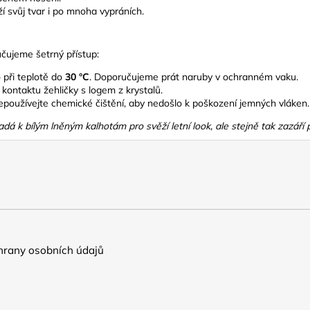
ží svůj tvar i po mnoha vypráních.
učujeme šetrný přístup:
při teplotě do
30 °C
. Doporučujeme prát naruby v ochranném vaku.
ontaktu žehličky s logem z krystalů.
používejte chemické čištění, aby nedošlo k poškození jemných vláken.
ypadá k bílým lněným kalhotám pro svěží letní look, ale stejně tak zazář
rany osobních údajů