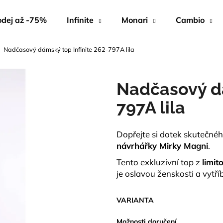
dej až -75%
Infinite
Monari
Cambio
Nadčasový dámský top Infinite 262-797A lila
Co potřebujete najít?
Nadčasový dá
HLEDAT
797A lila
Dopřejte si dotek skutečné
Doporučujeme
návrhářky Mirky Magni
.
Tento exkluzivní top z
limit
je oslavou ženskosti a vytř
VARIANTA
Možnosti doručení