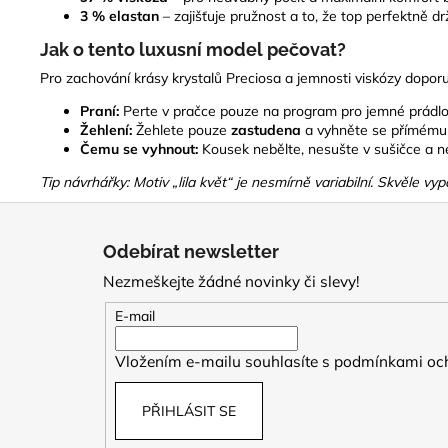
3 % elastan
– zajišťuje pružnost a to, že top perfektně dr
Jak o tento luxusní model pečovat?
Pro zachování krásy krystalů Preciosa a jemnosti viskózy dopor
Praní:
Perte v pračce pouze na program pro jemné prádlo 
Žehlení:
Žehlete pouze
zastudena
a vyhněte se přímému k
Čemu se vyhnout:
Kousek nebělte, nesušte v sušičce a ne
Tip návrhářky: Motiv „lila květ“ je nesmírně variabilní. Skvěle v
Z
á
Odebírat newsletter
p
Nezmeškejte žádné novinky či slevy!
a
t
E-mail
í
Vložením e-mailu souhlasíte s
podmínkami och
PŘIHLÁSIT SE