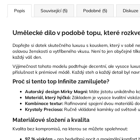
Popis
Související (5)
Podobné (5)
Diskuze
Umělecké dílo v podobě topu, které rozkv
Dopřejte si dotek skutečného luxusu s kouskem, který v sobě n
oslavou ženskosti a vytříbeného vkusu. Není to jen obyčejné tíl
každý váš den.
Výjimečnost tohoto modelu podtrhuje decentní, ale vysoce luxus
příslušnost k prémiové módě. Každý steh a každý detail byl navr
Proč si tento top Infinite zamilujete?
Autorský design Mirky Magni:
Máte jistotu unikátního ko
Materiál, který hýčká:
Základem je vysoce kvalitní viskóz
Kombinace textur:
Rafinované spojení dvou materiálů dod
Krystaly Preciosa:
Ručně vkládané kamínky od světově uzn
Materiálové složení a kvalita
Kvalita bez kompromisů, na kterou se můžete spolehnout:
97 % viskóza
– pro hedvábný pocit a maximální komfort 