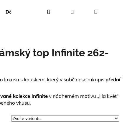
Hledat
Přihlášení
Nákupní
Dárkové poukazy
Creenstone
Green Goose
košík
mský top Infinite 262-
ho luxusu s kouskem, který v sobě nese rukopis
přední
ované kolekce Infinite
v nádherném motivu „lila květ“
íbeného vkusu.