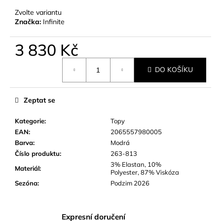
č
u
Zvolte variantu
Značka:
Infinite
j
e
m
3 830 Kč
e
Měrná
DO KOŠÍKU
cena:
Zeptat se
Kategorie
:
Topy
EAN
:
2065557980005
Barva
:
Modrá
Číslo produktu
:
263-813
3% Elastan, 10%
Materiál
:
Polyester, 87% Viskóza
Sezóna
:
Podzim 2026
Expresní doručení