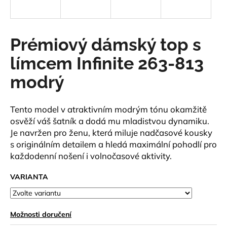
a
j
í
Prémiový dámský top s
t
límcem Infinite 263-813
?
modrý
Tento model v atraktivním modrým tónu okamžitě
HLEDAT
osvěží váš šatník a dodá mu mladistvou dynamiku.
Je navržen pro ženu, která miluje nadčasové kousky
s originálním detailem a hledá maximální pohodlí pro
každodenní nošení i volnočasové aktivity.
D
o
VARIANTA
p
o
r
Možnosti doručení
u