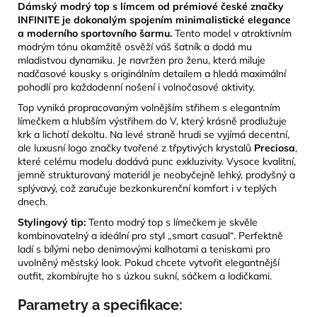
Dámský modrý top s límcem od prémiové české značky
INFINITE je dokonalým spojením minimalistické elegance
a moderního sportovního šarmu.
Tento model v atraktivním
modrým tónu okamžitě osvěží váš šatník a dodá mu
mladistvou dynamiku. Je navržen pro ženu, která miluje
nadčasové kousky s originálním detailem a hledá maximální
pohodlí pro každodenní nošení i volnočasové aktivity.
Top vyniká propracovaným volnějším střihem s elegantním
límečkem a hlubším výstřihem do V, který krásně prodlužuje
krk a lichotí dekoltu. Na levé straně hrudi se vyjímá decentní,
ale luxusní logo značky tvořené z třpytivých krystalů
Preciosa
,
které celému modelu dodává punc exkluzivity. Vysoce kvalitní,
jemně strukturovaný materiál je neobyčejně lehký, prodyšný a
splývavý, což zaručuje bezkonkurenční komfort i v teplých
dnech.
Stylingový tip:
Tento modrý top s límečkem je skvěle
kombinovatelný a ideální pro styl „smart casual“. Perfektně
ladí s bílými nebo denimovými kalhotami a teniskami pro
uvolněný městský look. Pokud chcete vytvořit elegantnější
outfit, zkombírujte ho s úzkou sukní, sáčkem a lodičkami.
Parametry a specifikace: