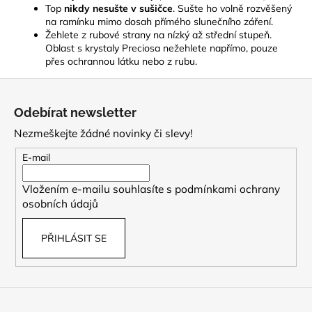
Top
nikdy nesušte v sušičce
. Sušte ho volně rozvěšený
na ramínku mimo dosah přímého slunečního záření.
Žehlete z rubové strany na nízký až střední stupeň.
Oblast s krystaly Preciosa nežehlete napřímo, pouze
přes ochrannou látku nebo z rubu.
Z
á
Odebírat newsletter
p
Nezmeškejte žádné novinky či slevy!
a
t
E-mail
í
Vložením e-mailu souhlasíte s
podmínkami ochrany
osobních údajů
PŘIHLÁSIT SE