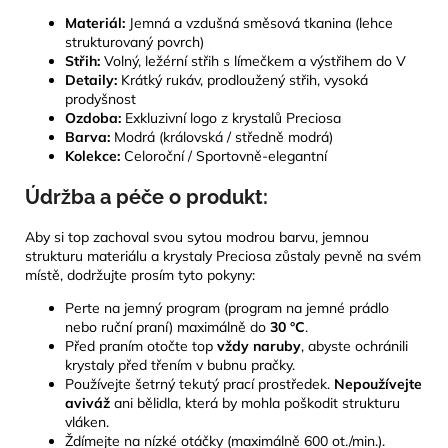
Materiál:
Jemná a vzdušná směsová tkanina (lehce
strukturovaný povrch)
Střih:
Volný, ležérní střih s límečkem a výstřihem do V
Detaily:
Krátký rukáv, prodloužený střih, vysoká
prodyšnost
Ozdoba:
Exkluzivní logo z krystalů Preciosa
Barva:
Modrá (královská / středně modrá)
Kolekce:
Celoroční / Sportovně-elegantní
Údržba a péče o produkt:
Aby si top zachoval svou sytou modrou barvu, jemnou
strukturu materiálu a krystaly Preciosa zůstaly pevně na svém
místě, dodržujte prosím tyto pokyny:
Perte na jemný program (program na jemné prádlo
nebo ruční praní) maximálně do
30 °C
.
Před praním otočte top
vždy naruby
, abyste ochránili
krystaly před třením v bubnu pračky.
Používejte šetrný tekutý prací prostředek.
Nepoužívejte
aviváž
ani bělidla, která by mohla poškodit strukturu
vláken.
Ždímejte na nízké otáčky (maximálně 600 ot./min.).