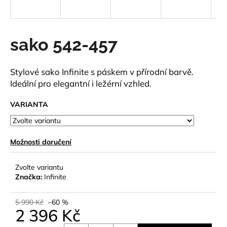
a
j
í
sako 542-457
t
?
Stylové sako Infinite s páskem v přírodní barvě.
Ideální pro elegantní i ležérní vzhled.
VARIANTA
HLEDAT
Možnosti doručení
D
Zvolte variantu
o
Značka:
Infinite
p
o
5 990 Kč
–60 %
r
2 396 Kč
u