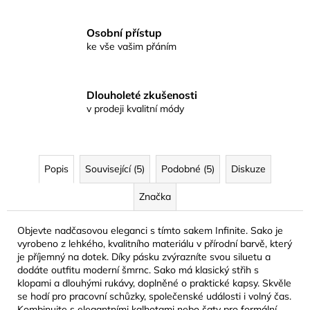
Osobní přístup
ke vše vašim přáním
Dlouholeté zkušenosti
v prodeji kvalitní módy
Popis
Související (5)
Podobné (5)
Diskuze
Značka
Objevte nadčasovou eleganci s tímto sakem Infinite. Sako je
vyrobeno z lehkého, kvalitního materiálu v přírodní barvě, který
je příjemný na dotek. Díky pásku zvýrazníte svou siluetu a
dodáte outfitu moderní šmrnc. Sako má klasický střih s
klopami a dlouhými rukávy, doplněné o praktické kapsy. Skvěle
se hodí pro pracovní schůzky, společenské události i volný čas.
Kombinujte s elegantními kalhotami nebo šaty pro formální