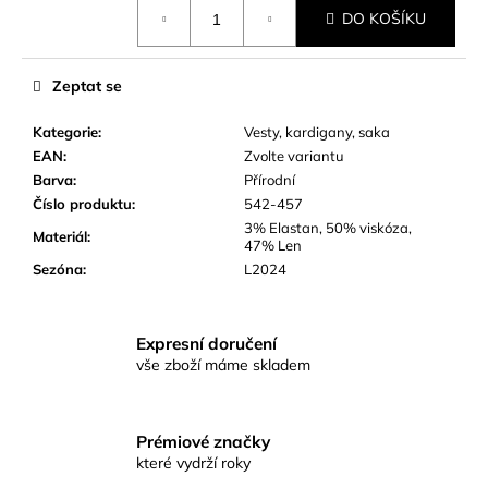
Měrná
č
DO KOŠÍKU
cena:
u
j
e
Zeptat se
m
e
Kategorie
:
Vesty, kardigany, saka
EAN
:
Zvolte variantu
Barva
:
Přírodní
Číslo produktu
:
542-457
3% Elastan, 50% viskóza,
Materiál
:
47% Len
Sezóna
:
L2024
Expresní doručení
vše zboží máme skladem
Prémiové značky
které vydrží roky