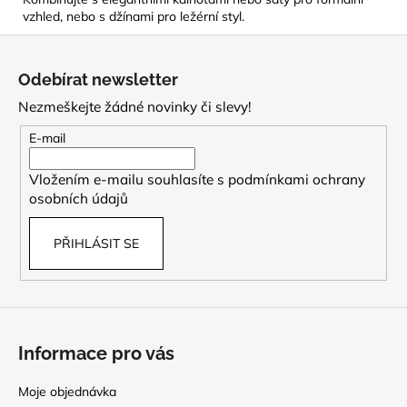
vzhled, nebo s džínami pro ležérní styl.
Z
á
Odebírat newsletter
p
Nezmeškejte žádné novinky či slevy!
a
t
E-mail
í
Vložením e-mailu souhlasíte s
podmínkami ochrany
osobních údajů
PŘIHLÁSIT SE
Informace pro vás
Moje objednávka