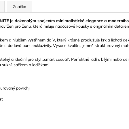
Značka
ITE je dokonalým spojením minimalistické elegance a moderního
avržen pro ženu, která miluje nadčasové kousky s originálním detaile
m a hlubším výstřihem do V, který krásně prodlužuje krk a lichotí dekol
elu dodává punc exkluzivity. Vysoce kvalitní, jemně strukturovaný mate
lný a ideální pro styl „smart casual“. Perfektně ladí s bílými nebo d
u sukní, sáčkem a lodičkami.
turovaný povrch)
st