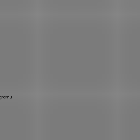
agramu