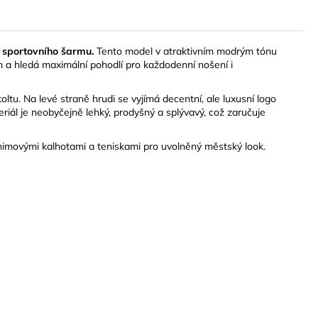
 sportovního šarmu.
Tento model v atraktivním modrým tónu
m a hledá maximální pohodlí pro každodenní nošení i
tu. Na levé straně hrudi se vyjímá decentní, ale luxusní logo
riál je neobyčejně lehký, prodyšný a splývavý, což zaručuje
enimovými kalhotami a teniskami pro uvolněný městský look.