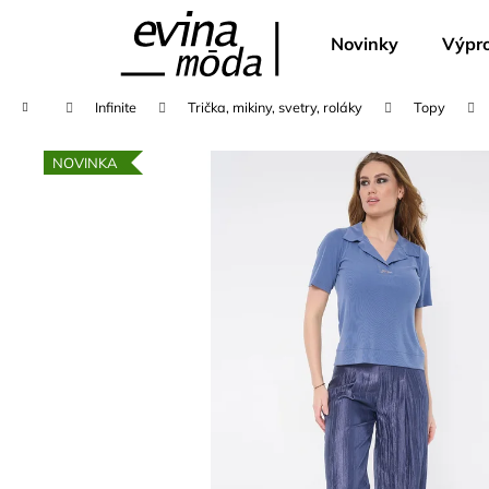
K
Přejít
na
o
Novinky
Výpro
obsah
Zpět
Zpět
š
do
do
í
Domů
Infinite
Trička, mikiny, svetry, roláky
Topy
k
obchodu
obchodu
NOVINKA