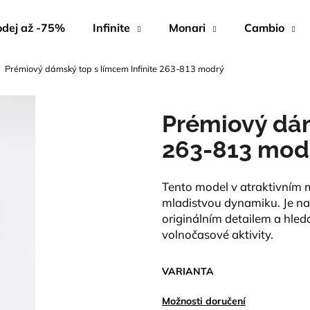
dej až -75%
Infinite
Monari
Cambio
Prémiový dámský top s límcem Infinite 263-813 modrý
Co potřebujete najít?
Prémiový dám
HLEDAT
263-813 mod
Tento model v atraktivním
Doporučujeme
mladistvou dynamiku. Je na
originálním detailem a hled
volnočasové aktivity.
VARIANTA
Možnosti doručení