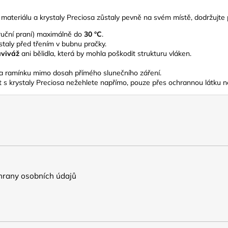
materiálu a krystaly Preciosa zůstaly pevně na svém místě, dodržujte 
ruční praní) maximálně do
30 °C
.
ystaly před třením v bubnu pračky.
aviváž
ani bělidla, která by mohla poškodit strukturu vláken.
na ramínku mimo dosah přímého slunečního záření.
st s krystaly Preciosa nežehlete napřímo, pouze přes ochrannou látku n
rany osobních údajů