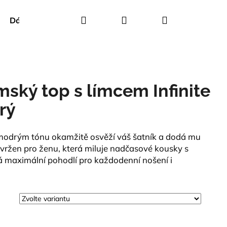
Hledat
Přihlášení
Nákupní
Dárkové poukazy
Creenstone
Green Goose
košík
ský top s límcem Infinite
rý
 modrým tónu okamžitě osvěží váš šatník a dodá mu
vržen pro ženu, která miluje nadčasové kousky s
á maximální pohodlí pro každodenní nošení i