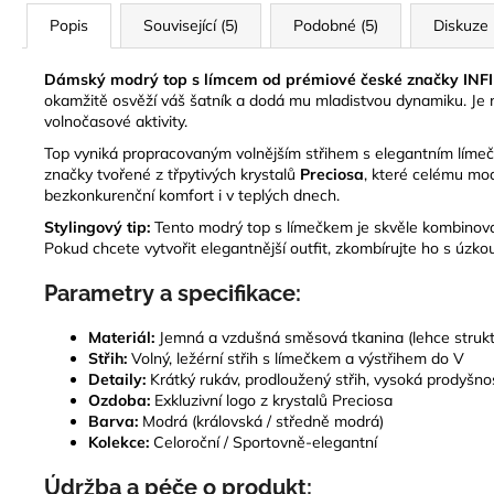
Popis
Související (5)
Podobné (5)
Diskuze
Dámský modrý top s límcem od prémiové české značky INFIN
okamžitě osvěží váš šatník a dodá mu mladistvou dynamiku. Je n
volnočasové aktivity.
Top vyniká propracovaným volnějším střihem s elegantním límečke
značky tvořené z třpytivých krystalů
Preciosa
, které celému mod
bezkonkurenční komfort i v teplých dnech.
Stylingový tip:
Tento modrý top s límečkem je skvěle kombinovate
Pokud chcete vytvořit elegantnější outfit, zkombírujte ho s úzko
Parametry a specifikace:
Materiál:
Jemná a vzdušná směsová tkanina (lehce struk
Střih:
Volný, ležérní střih s límečkem a výstřihem do V
Detaily:
Krátký rukáv, prodloužený střih, vysoká prodyšno
Ozdoba:
Exkluzivní logo z krystalů Preciosa
Barva:
Modrá (královská / středně modrá)
Kolekce:
Celoroční / Sportovně-elegantní
Údržba a péče o produkt: