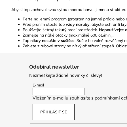
Aby si top zachoval svou sytou modrou barvu, jemnou strukturu 
Perte na jemný program (program na jemné prádlo nebo 
Před praním otočte top
vždy naruby
, abyste ochránili kr
Používejte šetrný tekutý prací prostředek.
Nepoužívejte 
Ždímejte na nízké otáčky (maximálně 600 ot./min.).
Top
nikdy nesušte v sušičce
. Sušte ho volně rozvěšený 
Žehlete z rubové strany na nízký až střední stupeň. Obla
Z
á
Odebírat newsletter
p
Nezmeškejte žádné novinky či slevy!
a
t
E-mail
í
Vložením e-mailu souhlasíte s
podmínkami och
PŘIHLÁSIT SE