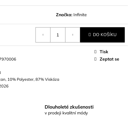
Značka:
Infinite
DO KOŠÍKU
Tisk
Zeptat se
7970006
3
tan, 10% Polyester, 87% Viskóza
2026
Dlouholeté zkušenosti
v prodeji kvalitní módy