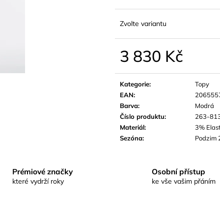
Zvolte variantu
3 830 Kč
Měrná
cena:
Kategorie
:
Topy
EAN
:
206555
Barva
:
Modrá
Číslo produktu
:
263-81
Materiál
:
3% Elas
Sezóna
:
Podzim 
Prémiové značky
Osobní přístup
které vydrží roky
ke vše vašim přáním