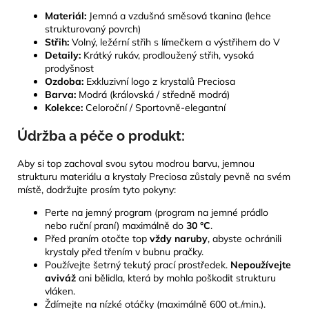
Materiál:
Jemná a vzdušná směsová tkanina (lehce
strukturovaný povrch)
Střih:
Volný, ležérní střih s límečkem a výstřihem do V
Detaily:
Krátký rukáv, prodloužený střih, vysoká
prodyšnost
Ozdoba:
Exkluzivní logo z krystalů Preciosa
Barva:
Modrá (královská / středně modrá)
Kolekce:
Celoroční / Sportovně-elegantní
Údržba a péče o produkt:
Aby si top zachoval svou sytou modrou barvu, jemnou
strukturu materiálu a krystaly Preciosa zůstaly pevně na svém
místě, dodržujte prosím tyto pokyny:
Perte na jemný program (program na jemné prádlo
nebo ruční praní) maximálně do
30 °C
.
Před praním otočte top
vždy naruby
, abyste ochránili
krystaly před třením v bubnu pračky.
Používejte šetrný tekutý prací prostředek.
Nepoužívejte
aviváž
ani bělidla, která by mohla poškodit strukturu
vláken.
Ždímejte na nízké otáčky (maximálně 600 ot./min.).