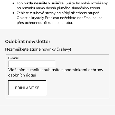
Top
nikdy nesušte v sušičce
. Sušte ho volně rozvěšený
na ramínku mimo dosah přímého slunečního záření.
Žehlete z rubové strany na nízký až střední stupeň.
Oblast s krystaly Preciosa nežehlete napřímo, pouze
přes ochrannou látku nebo z rubu.
Z
á
Odebírat newsletter
p
Nezmeškejte žádné novinky či slevy!
a
t
E-mail
í
Vložením e-mailu souhlasíte s
podmínkami ochrany
osobních údajů
PŘIHLÁSIT SE