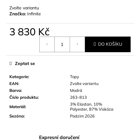
č
u
Zvolte variantu
Značka:
Infinite
j
e
m
3 830 Kč
e
Měrná
DO KOŠÍKU
cena:
Zeptat se
Kategorie
:
Topy
EAN
:
Zvolte variantu
Barva
:
Modrá
Číslo produktu
:
263-813
3% Elastan, 10%
Materiál
:
Polyester, 87% Viskóza
Sezóna
:
Podzim 2026
Expresní doručení