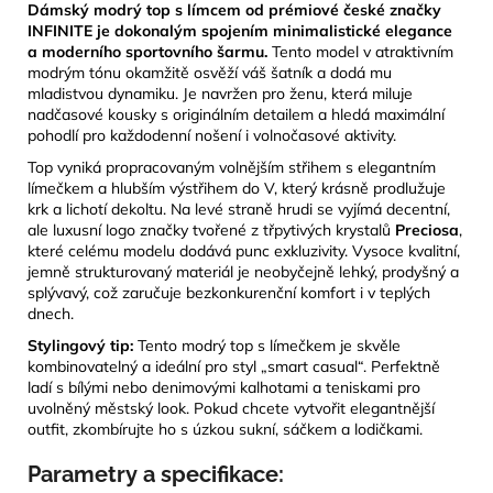
Dámský modrý top s límcem od prémiové české značky
INFINITE je dokonalým spojením minimalistické elegance
a moderního sportovního šarmu.
Tento model v atraktivním
modrým tónu okamžitě osvěží váš šatník a dodá mu
mladistvou dynamiku. Je navržen pro ženu, která miluje
nadčasové kousky s originálním detailem a hledá maximální
pohodlí pro každodenní nošení i volnočasové aktivity.
Top vyniká propracovaným volnějším střihem s elegantním
límečkem a hlubším výstřihem do V, který krásně prodlužuje
krk a lichotí dekoltu. Na levé straně hrudi se vyjímá decentní,
ale luxusní logo značky tvořené z třpytivých krystalů
Preciosa
,
které celému modelu dodává punc exkluzivity. Vysoce kvalitní,
jemně strukturovaný materiál je neobyčejně lehký, prodyšný a
splývavý, což zaručuje bezkonkurenční komfort i v teplých
dnech.
Stylingový tip:
Tento modrý top s límečkem je skvěle
kombinovatelný a ideální pro styl „smart casual“. Perfektně
ladí s bílými nebo denimovými kalhotami a teniskami pro
uvolněný městský look. Pokud chcete vytvořit elegantnější
outfit, zkombírujte ho s úzkou sukní, sáčkem a lodičkami.
Parametry a specifikace: