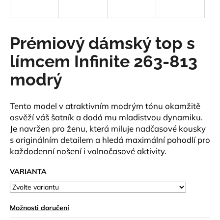
a
j
í
Prémiový dámský top s
t
límcem Infinite 263-813
?
modrý
Tento model v atraktivním modrým tónu okamžitě
HLEDAT
osvěží váš šatník a dodá mu mladistvou dynamiku.
Je navržen pro ženu, která miluje nadčasové kousky
s originálním detailem a hledá maximální pohodlí pro
každodenní nošení i volnočasové aktivity.
D
o
VARIANTA
p
o
r
Možnosti doručení
u