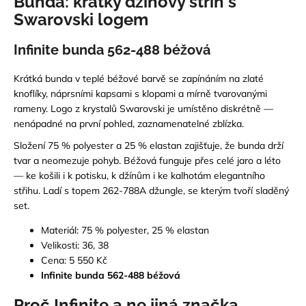
Bunda: krátký džínový střih s
Swarovski logem
Infinite bunda 562-488 béžová
Krátká bunda v teplé béžové barvě se zapínáním na zlaté
knoflíky, náprsními kapsami s klopami a mírně tvarovanými
rameny. Logo z krystalů Swarovski je umístěno diskrétně —
nenápadné na první pohled, zaznamenatelné zblízka.
Složení 75 % polyester a 25 % elastan zajišťuje, že bunda drží
tvar a neomezuje pohyb. Béžová funguje přes celé jaro a léto
— ke košili i k potisku, k džínům i ke kalhotám elegantního
střihu. Ladí s topem 262-788A džungle, se kterým tvoří sladěný
set.
Materiál: 75 % polyester, 25 % elastan
Velikosti: 36, 38
Cena: 5 550 Kč
Infinite bunda 562-488 béžová
Proč Infinite a ne jiná značka