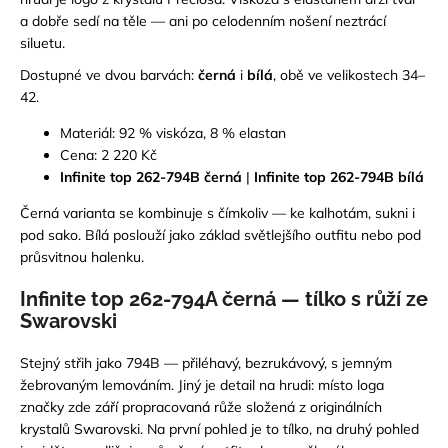
č
a dobře sedí na těle — ani po celodenním nošení neztrácí
u
siluetu.
j
e
Dostupné ve dvou barvách:
černá
i
bílá
, obě ve velikostech 34–
m
42.
e
Materiál: 92 % viskóza, 8 % elastan
Cena: 2 220 Kč
Infinite top 262-794B černá
|
Infinite top 262-794B bílá
Černá varianta se kombinuje s čímkoliv — ke kalhotám, sukni i
pod sako. Bílá poslouží jako základ světlejšího outfitu nebo pod
průsvitnou halenku.
Infinite top 262-794A černá — tílko s růží ze
Swarovski
Stejný střih jako 794B — přiléhavý, bezrukávový, s jemným
žebrovaným lemováním. Jiný je detail na hrudi: místo loga
značky zde září propracovaná růže složená z originálních
krystalů Swarovski. Na první pohled je to tílko, na druhý pohled