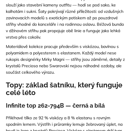
slouží jako stavební kameny outfitu — hodí se pod sako, ke
a
kalhotám i sukni. Šaty pokrývají různé příležitosti: od vzdušných
j
zavinovacích modelů s exotickým potiskem až po pouzdrové
í
střihy vhodné do kanceláře i na rodinnou oslavu. Béžová bunda
t
v džínovém střihu pak propojuje obě linie a funguje jako lehká
?
vrstva přes cokoliv.
Materiálově kolekce pracuje především s viskózou, bavlnou s
polyamidem a polyesterem s elastanem. Každý model nese
rukopis designérky Mirky Magni — střihy jsou záměrné, detaily z
krystalů Preciosa nebo Swarovski nejsou náhodné ozdoby, ale
HLEDAT
součást celkového výrazu.
Topy: základ šatníku, který funguje
celé léto
D
o
Infinite top 262-794B — černá a bílá
p
o
Přiléhavé tílko ze 92 % viskózy a 8 % elastanu s rovným
r
spodním lemem. Výstřih i průramky lemuje žebrovaný úplet, na
u
hrudi je logo z krystalů Preciosa. Viskóza s elastanem drží tvar