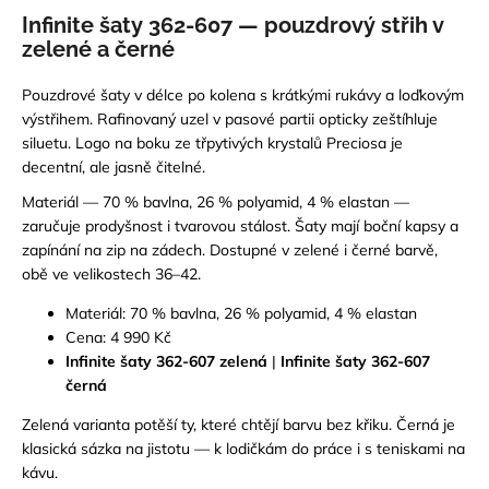
Infinite šaty 362-607 — pouzdrový střih v
zelené a černé
Pouzdrové šaty v délce po kolena s krátkými rukávy a loďkovým
výstřihem. Rafinovaný uzel v pasové partii opticky zeštíhluje
siluetu. Logo na boku ze třpytivých krystalů Preciosa je
decentní, ale jasně čitelné.
Materiál — 70 % bavlna, 26 % polyamid, 4 % elastan —
zaručuje prodyšnost i tvarovou stálost. Šaty mají boční kapsy a
zapínání na zip na zádech. Dostupné v zelené i černé barvě,
obě ve velikostech 36–42.
Materiál: 70 % bavlna, 26 % polyamid, 4 % elastan
Cena: 4 990 Kč
Infinite šaty 362-607 zelená
|
Infinite šaty 362-607
černá
Zelená varianta potěší ty, které chtějí barvu bez křiku. Černá je
klasická sázka na jistotu — k lodičkám do práce i s teniskami na
kávu.