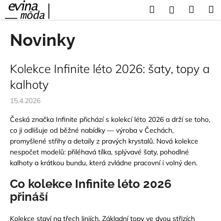
K
Přejít
Hledat
Náku
M
Přihlášení
na
o
obsah
Zpět
Zpět
košík
š
Novinky
í
C
k
V
o
Kolekce Infinite léto 2026: šaty, topy a
ý
p
kalhoty
p
o
15.4.2026
i
t
s
ř
Česká značka Infinite přichází s kolekcí léto 2026 a drží se toho,
č
e
co ji odlišuje od běžné nabídky — výroba v Čechách,
l
promyšlené střihy a detaily z pravých krystalů. Nová kolekce
b
nespočet modelů: přiléhavá tílka, splývavé šaty, pohodlné
á
u
kalhoty a krátkou bundu, která zvládne pracovní i volný den.
n
j
k
e
Co kolekce Infinite léto 2026
ů
t
přináší
e
n
Kolekce staví na třech liniích. Základní topy ve dvou střizích