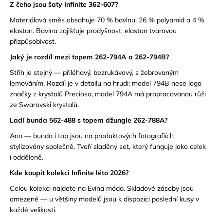
Z čeho jsou šaty Infinite 362-607?
Materiálová směs obsahuje 70 % bavlnu, 26 % polyamid a 4 %
elastan. Bavlna zajišťuje prodyšnost, elastan tvarovou
přizpůsobivost.
Jaký je rozdíl mezi topem 262-794A a 262-794B?
Střih je stejný — přiléhavý, bezrukávový, s žebrovaným
lemováním. Rozdíl je v detailu na hrudi: model 794B nese logo
značky z krystalů Preciosa, model 794A má propracovanou růži
ze Swarovski krystalů.
Ladí bunda 562-488 s topem džungle 262-788A?
Ano — bunda i top jsou na produktových fotografiích
stylizovány společně. Tvoří sladěný set, který funguje jako celek
i odděleně.
Kde koupit kolekci Infinite léto 2026?
Celou kolekci najdete na Evina móda. Skladové zásoby jsou
omezené — u většiny modelů jsou k dispozici poslední kusy v
každé velikosti.