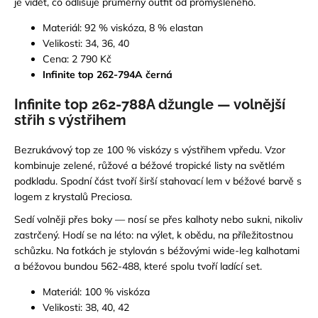
je vidět, co odlišuje průměrný outfit od promyšleného.
Materiál: 92 % viskóza, 8 % elastan
Velikosti: 34, 36, 40
Cena: 2 790 Kč
Infinite top 262-794A černá
Infinite top 262-788A džungle — volnější
střih s výstřihem
Bezrukávový top ze 100 % viskózy s výstřihem vpředu. Vzor
kombinuje zelené, růžové a béžové tropické listy na světlém
podkladu. Spodní část tvoří širší stahovací lem v béžové barvě s
logem z krystalů Preciosa.
Sedí volněji přes boky — nosí se přes kalhoty nebo sukni, nikoliv
zastrčený. Hodí se na léto: na výlet, k obědu, na příležitostnou
schůzku. Na fotkách je stylován s béžovými wide-leg kalhotami
a béžovou bundou 562-488, které spolu tvoří ladící set.
Materiál: 100 % viskóza
Velikosti: 38, 40, 42