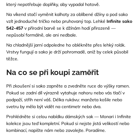
který nepotřebuje doplňky, aby vypadal hotově.
Na víkend stačí vyměnit kalhoty za oblíbené džíny a pod sako
vzít jednoduché tričko nebo pruhovaný top. Lehké
Infinite sako
542-457
v přírodní barvě se k džínám hodí přirozeně —
nepůsobí formálně, ale ani nedbale.
Na chladnější jarní odpoledne ho oblékněte přes lehký rolák.
Vrstvy fungují a sako je drží pohromadě, aniž by celek působil
těžce.
Na co se při koupi zaměřit
Při zkoušení si sako zapněte a zvedněte ruce do výšky ramen.
Pokud se zadní díl výrazně vytahuje nahoru nebo vás tlačí v
podpaží, střih není váš. Délka rukávu: manžeta košile nebo
svetru by měla být vidět na centimetr nebo dva.
Prohlédněte si celou nabídku dámských sak — Monari i Infinite
kolekce jsou teď kompletní. Pokud si nejste jistá velikostí nebo
kombinací, napište nám nebo zavolejte. Poradíme.