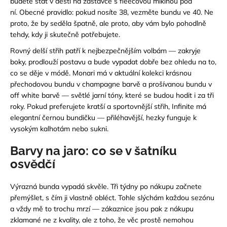
budete stát v dešti na zastávce s fleecovou mikinou pod
ní.
Obecné pravidlo: pokud nosíte 38, vezměte bundu ve 40. Ne
proto, že by seděla špatně, ale proto, aby vám bylo pohodlně
tehdy, kdy ji skutečně potřebujete.
Rovný delší střih patří k nejbezpečnějším volbám — zakryje
boky, prodlouží postavu a bude vypadat dobře bez ohledu na to,
co se děje v módě. Monari má v aktuální kolekci krásnou
přechodovou bundu v champagne barvě
a
prošívanou bundu v
off white barvě
— světlé jarní tóny, které se budou hodit i za tři
roky. Pokud preferujete kratší a sportovnější střih, Infinite má
elegantní černou bundičku
— přiléhavější, hezky funguje k
vysokým kalhotám nebo sukni.
Barvy na jaro: co se v šatníku
osvědčí
Výrazná bunda vypadá skvěle. Tři týdny po nákupu začnete
přemýšlet, s čím ji vlastně obléct. Tohle slýchám každou sezónu
a vždy mě to trochu mrzí — zákaznice jsou pak z nákupu
zklamané ne z kvality, ale z toho, že věc prostě nemohou