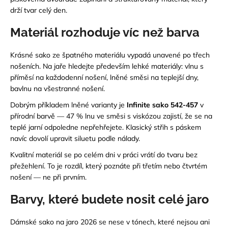
drží tvar celý den.
Materiál rozhoduje víc než barva
Krásné sako ze špatného materiálu vypadá unavené po třech
nošeních. Na jaře hledejte především lehké materiály: vlnu s
příměsí na každodenní nošení, lněné směsi na teplejší dny,
bavlnu na všestranné nošení.
Dobrým příkladem lněné varianty je
Infinite sako 542-457
v
přírodní barvě — 47 % lnu ve směsi s viskózou zajistí, že se na
teplé jarní odpoledne nepřehřejete. Klasický střih s páskem
navíc dovolí upravit siluetu podle nálady.
Kvalitní materiál se po celém dni v práci vrátí do tvaru bez
přežehlení. To je rozdíl, který poznáte při třetím nebo čtvrtém
nošení — ne při prvním.
Barvy, které budete nosit celé jaro
Dámské sako na jaro 2026 se nese v tónech, které nejsou ani