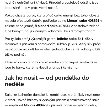
nudně neutrální, ani křiklavé. Přírodní a pastelové odstíny jsou
letos silné — a v praxi velmi nosné.
Pokud chcete barvu, která přidá celku energii bez toho, abyste
musela přestavět šatník, podívejte se na
Monari sako 408591
v
zelené nebo jemnější
Monari sako 407831
v pastelové zelené.
Obě barvy fungují k černým kalhotám i ke krémovým tónům.
Pro ty, kdo chtějí výraznější gesto:
Infinite sako 541-454
v
malinové s páskem a ohrnovacími rukávy je kus, který si v práci
nevyžaduje nic dalšího — stačí jednoduché černé kalhoty a bílé
tričko pod něj.
Klasická černá a námořnická modrá samozřejmě zůstávají —
jsou to barvy, které neklesají a fungují ke všemu.
Jak ho nosit — od pondělka do
neděle
Sako ke kalhotám dámské je kombinace, která nikdy nezklame
v práci. Rovné kalhoty s vysokým pasem a strukturované sako
— například
Monari 409479
v pískové barvě — vytvoří celek,