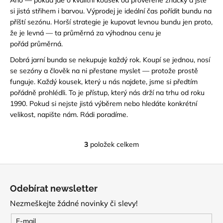
si jistá střihem i barvou. Výprodej je ideální čas pořídit bundu na
příští sezónu. Horší strategie je kupovat levnou bundu jen proto,
že je levná — ta průměrná za výhodnou cenu je
pořád
průměrná.
Dobrá jarní bunda se nekupuje každý rok. Koupí se jednou, nosí
se sezóny a člověk na ni přestane myslet — protože prostě
funguje. Každý kousek, který u nás najdete, jsme si předtím
pořádně prohlédli. To je přístup, který nás drží na trhu od roku
1990.
Pokud si nejste jistá výběrem nebo hledáte konkrétní
velikost, napište nám. Rádi poradíme.
3
položek celkem
O
v
Z
l
á
á
Odebírat newsletter
d
p
a
Nezmeškejte žádné novinky či slevy!
a
c
t
E-mail