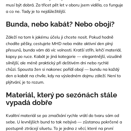
musí být dobrá.
Za třicet pět let v oboru jsem viděla, co funguje
a co ne. Tady je to nejdůležitější.
Bunda, nebo kabát? Nebo obojí?
Záleží na tom k jakému účelu ji chcete nosit. Pokud hodně
chodíte pěšky, cestujete MHD nebo máte aktivní den plný
přesunů, bunda vám dá víc volnosti. Kratší střih, lehčí materiál,
kapsy po ruce.
Kabát
je jiná kategorie — elegantnější, vizuálně
silnější, ale méně praktický při deštivém dni nebo rychlé
chůzi.
Spousta žen si nakonec pořídí obojí — bundu na každý
den a kabát na chvíle, kdy na výsledném dojmu záleží. Není to
plýtvání, je to rozum.
Materiál, který po sezónách stále
vypadá dobře
Kvalitní materiál se po zmačkání rychle vrátí do tvaru sám od
sebe. U levnějších bund to tak nebývá — zůstanou pokrčené a
postupně ztrácejí siluetu. To je jedna z věcí, které na první