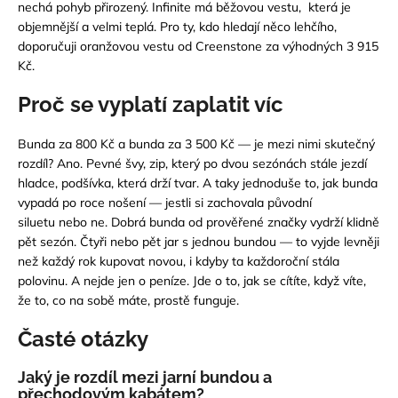
nechá pohyb přirozený. Infinite má
běžovou vestu
, která je
objemnější a
velmi teplá. Pro ty, kdo hledají něco lehčího,
doporučuji
oranžovou vestu od Creenstone
za výhodných 3 915
Kč.
Proč se vyplatí zaplatit víc
Bunda za 800 Kč a bunda za 3 500 Kč — je mezi nimi skutečný
rozdíl? Ano. Pevné švy, zip, který po dvou sezónách stále jezdí
hladce, podšívka, která drží tvar. A taky jednoduše to, jak bunda
vypadá po roce nošení — jestli si zachovala původní
siluetu
nebo ne.
Dobrá bunda od prověřené značky vydrží klidně
pět sezón. Čtyři nebo pět jar s jednou bundou — to vyjde levněji
než každý rok kupovat novou, i kdyby ta každoroční stála
polovinu. A nejde jen o peníze. Jde o to, jak se cítíte, když víte,
že to, co na
sobě máte, prostě funguje.
Časté otázky
Jaký je rozdíl mezi jarní bundou a
přechodovým kabátem?