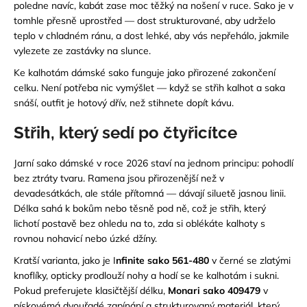
poledne navíc, kabát zase moc těžký na nošení v ruce. Sako je v
tomhle přesně uprostřed — dost strukturované, aby udrželo
teplo v chladném ránu, a dost lehké, aby vás nepřehálo, jakmile
vylezete ze zastávky na slunce.
Ke kalhotám dámské sako funguje jako přirozené zakončení
celku. Není potřeba nic vymýšlet — když se střih kalhot a saka
snáší, outfit je hotový dřív, než stihnete dopít kávu.
Střih, který sedí po čtyřicítce
Jarní sako dámské v roce 2026 staví na jednom principu: pohodlí
bez ztráty tvaru. Ramena jsou přirozenější než v
devadesátkách, ale stále přítomná — dávají siluetě jasnou linii.
Délka sahá k bokům nebo těsně pod ně, což je střih, který
lichotí postavě bez ohledu na to, zda si oblékáte kalhoty s
rovnou nohavicí nebo úzké džíny.
Kratší varianta, jako je
I
nfinite sako 561-480
v černé se zlatými
knoflíky, opticky prodlouží nohy a hodí se ke kalhotám i sukni.
Pokud preferujete klasičtější délku,
Monari sako 409479
v
pískovémá dvouřadé zapínání a strukturovaný materiál, který