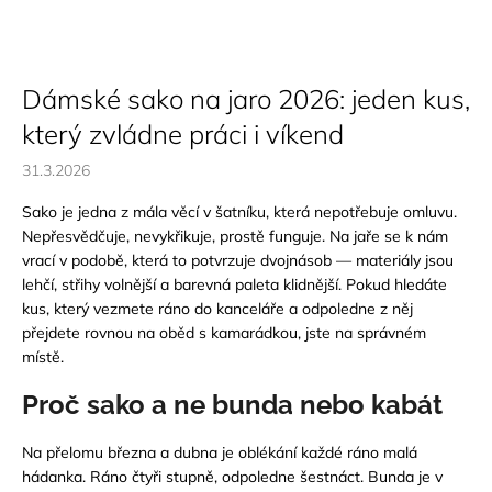
Dámské sako na jaro 2026: jeden kus,
který zvládne práci i víkend
31.3.2026
Sako je jedna z mála věcí v šatníku, která nepotřebuje omluvu.
Nepřesvědčuje, nevykřikuje, prostě funguje. Na jaře se k nám
vrací v podobě, která to potvrzuje dvojnásob — materiály jsou
lehčí, střihy volnější a barevná paleta klidnější. Pokud hledáte
kus, který vezmete ráno do kanceláře a odpoledne z něj
přejdete rovnou na oběd s kamarádkou, jste na správném
místě.
Proč sako a ne bunda nebo kabát
Na přelomu března a dubna je oblékání každé ráno malá
hádanka. Ráno čtyři stupně, odpoledne šestnáct. Bunda je v