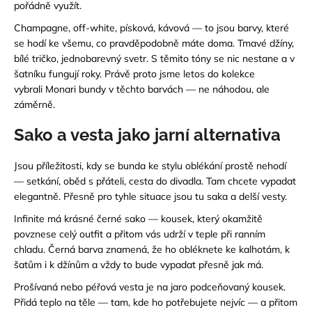
pořádně
využít.
Champagne, off-white, písková, kávová — to jsou barvy, které
se hodí ke všemu, co pravděpodobně máte doma. Tmavé džíny,
bílé tričko, jednobarevný svetr. S těmito tóny se nic nestane a v
šatníku fungují roky. Právě proto jsme letos do kolekce
vybrali
Monari bundy v těchto barvách — ne náhodou, ale
záměrně.
Sako a vesta jako jarní alternativa
Jsou příležitosti, kdy se bunda ke stylu oblékání prostě nehodí
— setkání, oběd s přáteli, cesta do divadla. Tam chcete vypadat
elegantně. Přesně pro tyhle situace jsou tu saka a delší vesty.
Infinite má
krásné černé sako
— kousek, který okamžitě
povznese celý outfit a přitom vás udrží v teple při ranním
chladu. Černá barva znamená, že ho obléknete ke kalhotám, k
šatům i k džínům a
vždy to bude vypadat přesně jak má.
Prošívaná nebo péřová vesta je na jaro podceňovaný kousek.
Přidá teplo na těle — tam, kde ho potřebujete nejvíc — a přitom