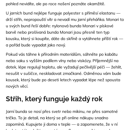
pohled nevidíte, ale po roce nošení poznáte okamžitě.
U jarních bund nejlépe funguje polyester s příměsí elastanu —
drží střih, nepropouští vítr a nevadí mu jarní přeháňka.
Monari
to
u svých bund řeší dobře:
nylonová bunda Monari v pískové
barvě
nebo
prošívaná bunda Monari
jsou přesně ten typ
kousku, který si koupíte, dáte do skříně a vytáhnete příští rok —
a pořád bude vypadat jako nový.
Pokud vás táhne k přírodním materiálům, sáhněte po kabátu
nebo saku s vyšším podílem vlny nebo viskózy. Příjemnější na
dotek, lépe regulují teplotu, ale vyžadují pečlivější péči — žehlit,
nesušit v sušičce, neskladovat zmačkané. O
dměnou vám bude
kousek, který bude po deseti letech vypadat lépe než spousta
nových věcí.
Střih, který funguje každý rok
Jarní bunda se nosí přes svetr nebo mikinu, ne přes samotné
tričko. To je detail, na který se při online nákupu snadno
zapomíná. Kupujete ji doma v teple — a zapomenete, že v ní