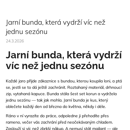
Jarní bunda, která vydrží víc než
jednu sezónu
24.3.2026
Jarní bunda, která vydrží
víc než jednu sezónu
Každé jaro přijde zákaznice s bundou, kterou koupila loni, a ptá
se, jestli se to dá ještě zachránit. Roztahaný materiál, drhnoucí
zip, vytahaná kapuce. Bunda stála šest set korun a vydržela
jednu sezónu — tak jak mohla.
Jarní bunda je kus, který
oblečete každý den od března do května, někdy i déle.
Ráno v ní vyrazíte do práce, odpoledne ji přehodíte přes
rameno, večer vás zachrání před neočekávaným chladem.
Zaslouží si víc než zbrklý nákup. A nemusí stát majlant —
ale