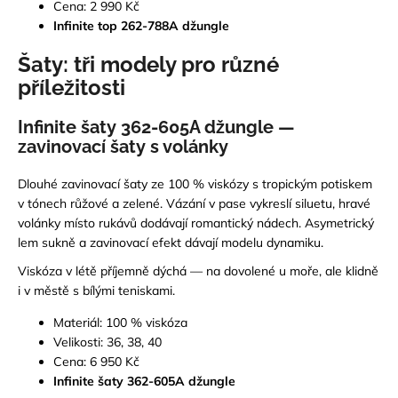
Cena: 2 990 Kč
Infinite top 262-788A džungle
Šaty: tři modely pro různé
příležitosti
Infinite šaty 362-605A džungle —
zavinovací šaty s volánky
Dlouhé zavinovací šaty ze 100 % viskózy s tropickým potiskem
v tónech růžové a zelené. Vázání v pase vykreslí siluetu, hravé
volánky místo rukávů dodávají romantický nádech. Asymetrický
lem sukně a zavinovací efekt dávají modelu dynamiku.
Viskóza v létě příjemně dýchá — na dovolené u moře, ale klidně
i v městě s bílými teniskami.
Materiál: 100 % viskóza
Velikosti: 36, 38, 40
Cena: 6 950 Kč
Infinite šaty 362-605A džungle