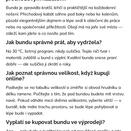
Bunda je zpravidla kratší, lehčí a praktičtější na každodenní
nošení. Přechodový kabát sáhne pod boky nebo ke kolenům,
působí elegantnějším dojmem a lépe sedí k oblečení do práce
nebo na společenské příležitosti. Obojí má na jaře své místo —
záleží,
kam jdete a co nosíte pod tím.
Jak bundu správně prát, aby vydržela?
Na 30 °C, šetrný program, nikdy sušička. Teplo ničí tvar i
materiál, zvláště u bund s výplní. Kvalitní bunda snese praní
dobře — ale sušička ji zkrátí o roky.
Jak poznat správnou velikost, když kupuji
online?
Podívejte se na tabulku velikostí a změřte si obvod hrudníku a
délku ramene. Počítejte s tím, že pod bundou budete mít vrstvu
navíc. Pokud váháte mezi dvěma velikostmi, vyberte větší — v
bundě, kde máte trochu prostoru, se bude lépe pohybovat a
lépe
bude i vypadat.
Vyplatí se kupovat bundu ve výprodeji?
Ano — pokud jde o kvalitní kousek od prověřené značky a jste