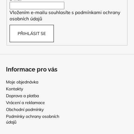
í
í
p
Vložením e-mailu souhlasíte s
podmínkami ochrany
r
osobních údajů
v
k
PŘIHLÁSIT SE
y
v
ý
p
i
s
Informace pro vás
u
Moje objednávka
Kontakty
Doprava a platba
Vrácení a reklamace
Obchodní podmínky
Podmínky ochrany osobních
údajů