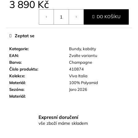
č
3 890 Kč
u
Měrná
j
DO KOŠÍKU
cena:
e
m
e
Zeptat se
Kategorie
:
Bundy, kabáty
EAN
:
Zvolte variantu
Barva
:
Champagne
Číslo produktu
:
410874
Kolekce
:
Viva Italia
Materiál
:
100% Polyamid
Sezóna
:
Jaro 2026
Materiál
:
Expresní doručení
vše zboží máme skladem