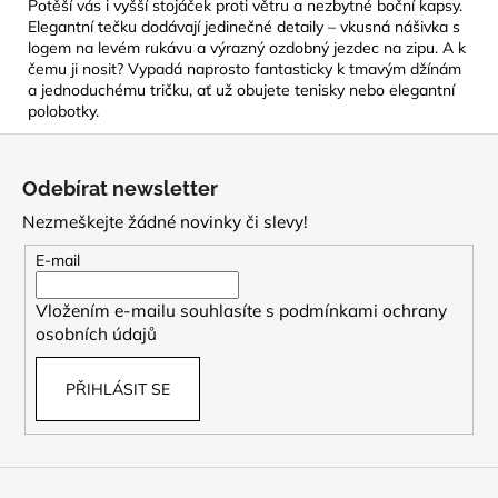
Potěší vás i vyšší stojáček proti větru a nezbytné boční kapsy.
Elegantní tečku dodávají jedinečné detaily – vkusná nášivka s
logem na levém rukávu a výrazný ozdobný jezdec na zipu. A k
čemu ji nosit? Vypadá naprosto fantasticky k tmavým džínám
a jednoduchému tričku, ať už obujete tenisky nebo elegantní
polobotky.
Z
á
Odebírat newsletter
p
Nezmeškejte žádné novinky či slevy!
a
t
E-mail
í
Vložením e-mailu souhlasíte s
podmínkami ochrany
osobních údajů
PŘIHLÁSIT SE