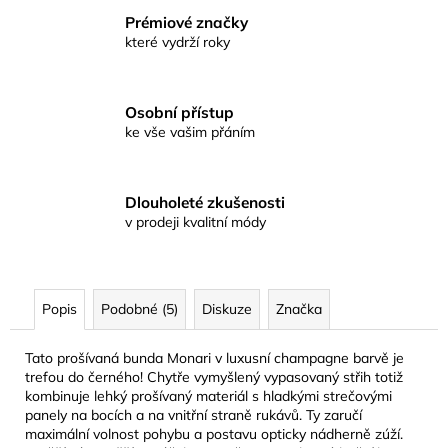
Prémiové značky
které vydrží roky
Osobní přístup
ke vše vašim přáním
Dlouholeté zkušenosti
v prodeji kvalitní módy
Popis
Podobné (5)
Diskuze
Značka
Tato prošívaná bunda Monari v luxusní champagne barvě je
trefou do černého! Chytře vymyšlený vypasovaný střih totiž
kombinuje lehký prošívaný materiál s hladkými strečovými
panely na bocích a na vnitřní straně rukávů. Ty zaručí
maximální volnost pohybu a postavu opticky nádherně zúží.