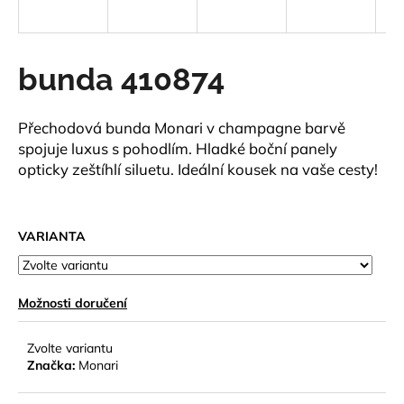
a
j
í
bunda 410874
t
?
Přechodová bunda Monari v champagne barvě
spojuje luxus s pohodlím. Hladké boční panely
opticky zeštíhlí siluetu. Ideální kousek na vaše cesty!
HLEDAT
VARIANTA
D
Možnosti doručení
o
p
o
Zvolte variantu
Značka:
Monari
r
u