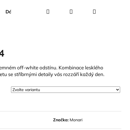
Hledat
Přihlášení
Nákupní
Dárkové poukazy
Creenstone
Green Goose
košík
4
jemném off-white odstínu. Kombinace lesklého
tu se stříbrnými detaily vás rozzáří každý den.
Značka:
Monari