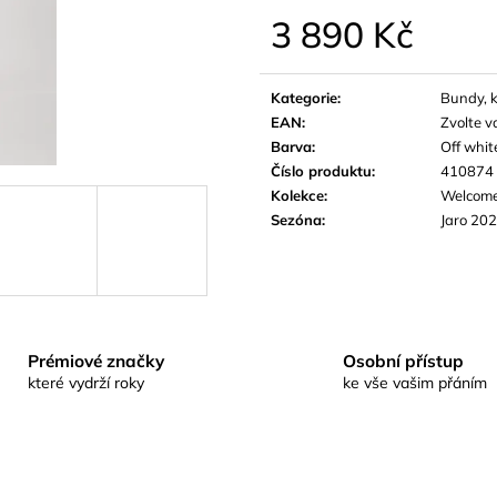
3 890 Kč
Měrná
cena:
Kategorie
:
Bundy, 
EAN
:
Zvolte v
Barva
:
Off whit
Číslo produktu
:
410874
Kolekce
:
Welcom
Sezóna
:
Jaro 20
Prémiové značky
Osobní přístup
které vydrží roky
ke vše vašim přáním