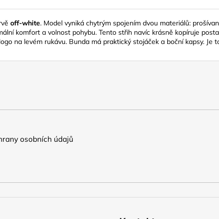
rvě
off-white
. Model vyniká chytrým spojením dvou materiálů: prošíva
mální komfort a volnost pohybu. Tento střih navíc krásně kopíruje postav
o na levém rukávu. Bunda má praktický stojáček a boční kapsy. Je to 
rany osobních údajů