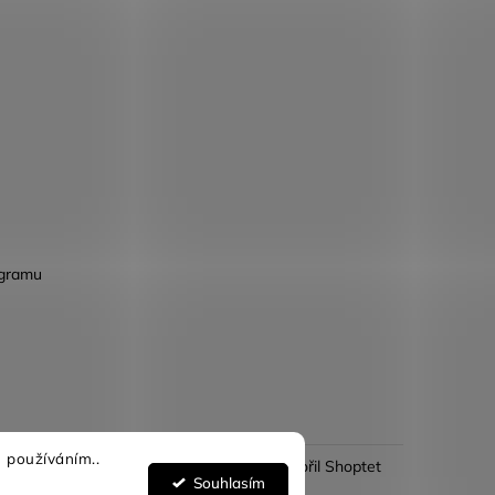
agramu
 používáním..
Vytvořil Shoptet
Souhlasím