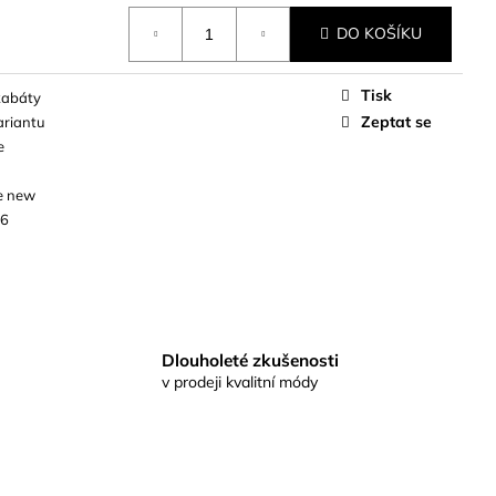
DO KOŠÍKU
Tisk
kabáty
Zeptat se
ariantu
e
e new
26
Dlouholeté zkušenosti
v prodeji kvalitní módy