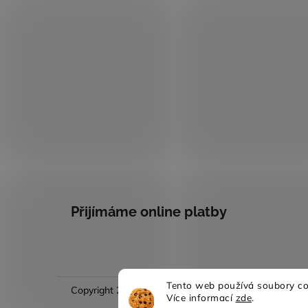
Přijímáme online platby
Tento web používá soubory coo
Copyright 2026
Evina móda
. Všechna práva vyhraze
Více informací
zde
.