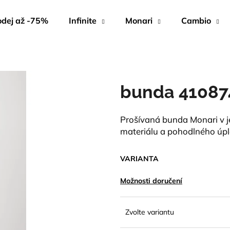
dej až -75%
Infinite
Monari
Cambio
Co potřebujete najít?
bunda 41087
HLEDAT
Prošívaná bunda Monari v 
materiálu a pohodlného úple
Doporučujeme
VARIANTA
Možnosti doručení
Zvolte variantu