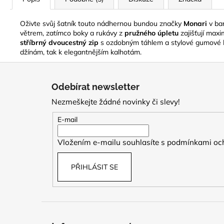
Oživte svůj šatník touto nádhernou bundou značky
Monari
v ba
větrem, zatímco boky a rukávy z
pružného úpletu
zajišťují maxi
stříbrný dvoucestný zip
s ozdobným táhlem a stylové gumové log
džínám, tak k elegantnějším kalhotám.
Z
á
Odebírat newsletter
p
Nezmeškejte žádné novinky či slevy!
a
t
E-mail
í
Vložením e-mailu souhlasíte s
podmínkami och
PŘIHLÁSIT SE