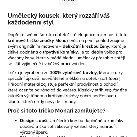
Umělecký kousek, který rozzáří váš
každodenní styl
Dopřejte svému šatníku dotek čisté elegance a jemnosti. Toto
krémové tričko značky Monari
vás na první pohled zaujme
svým originálním motivem –
delikátní kresbou ženy
, která je
citlivě doplněna o
třpytivé kamínky
. Je to ideální volba pro
všechny ženy, které v módě hledají umělecký přesah a chtějí
se cítit výjimečně i v běžný pracovní den.
Tričko je vyrobeno ze
100% výběrové bavlny
, která je díky
speciální úpravě neuvěřitelně měkká na dotek (
soft touch
).
Přírodní materiál zajišťuje perfektní prodyšnost a pohodlí,
které oceníte od rána až do večera. Klasický střih
regular fit
s
kulatým výstřihem a krátkými rukávy nabízí nadčasovou
siluetu, která nikdy nevyjde z módy.
Proč si toto tričko Monari zamilujete?
Design s duší:
Umělecká kresba doplněná o kamínky
dodává tričku sofistikovaný vzhled, který nahradí i
výrazný šperk.