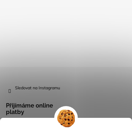
Sledovat na Instagramu
Přijímáme online
platby