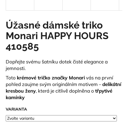
a
j
í
Úžasné dámské triko
t
Monari HAPPY HOURS
?
410585
Dopřejte svému šatníku dotek čisté elegance a
HLEDAT
jemnosti.
Toto
krémové tričko značky Monari
vás na první
pohled zaujme svým originálním motivem –
delikátní
kresbou ženy
, která je citlivě doplněna o
třpytivé
D
kamínky
o
p
VARIANTA
o
r
u