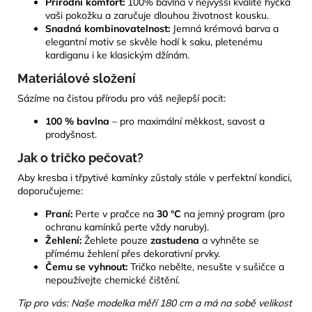
Přírodní komfort:
100% bavlna v nejvyšší kvalitě hýčká
vaši pokožku a zaručuje dlouhou životnost kousku.
Snadná kombinovatelnost:
Jemná krémová barva a
elegantní motiv se skvěle hodí k saku, pletenému
kardiganu i ke klasickým džínám.
Materiálové složení
Sázíme na čistou přírodu pro váš nejlepší pocit:
100 % bavlna
– pro maximální měkkost, savost a
prodyšnost.
Jak o tričko pečovat?
Aby kresba i třpytivé kamínky zůstaly stále v perfektní kondici,
doporučujeme:
Praní:
Perte v pračce na
30 °C
na jemný program (pro
ochranu kamínků perte vždy naruby).
Žehlení:
Žehlete pouze
zastudena
a vyhněte se
přímému žehlení přes dekorativní prvky.
Čemu se vyhnout:
Tričko nebělte, nesušte v sušičce a
nepoužívejte chemické čištění.
Tip pro vás: Naše modelka měří 180 cm a má na sobě velikost