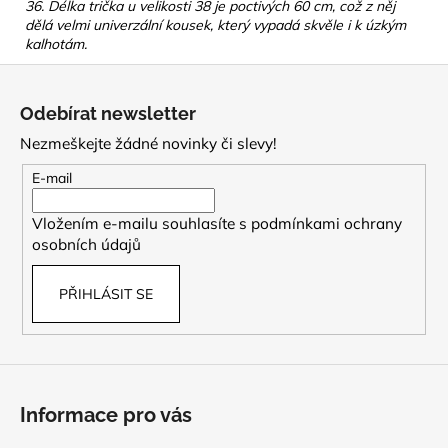
36. Délka trička u velikosti 38 je poctivých 60 cm, což z něj
dělá velmi univerzální kousek, který vypadá skvěle i k úzkým
kalhotám.
Z
á
Odebírat newsletter
p
Nezmeškejte žádné novinky či slevy!
a
t
E-mail
í
Vložením e-mailu souhlasíte s
podmínkami ochrany
osobních údajů
PŘIHLÁSIT SE
Informace pro vás