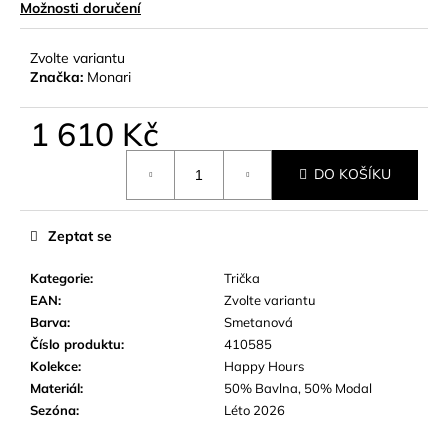
č
Možnosti doručení
u
j
Zvolte variantu
e
Značka:
Monari
m
e
1 610 Kč
Měrná
DO KOŠÍKU
cena:
Zeptat se
Kategorie
:
Trička
EAN
:
Zvolte variantu
Barva
:
Smetanová
Číslo produktu
:
410585
Kolekce
:
Happy Hours
Materiál
:
50% Bavlna, 50% Modal
Sezóna
:
Léto 2026