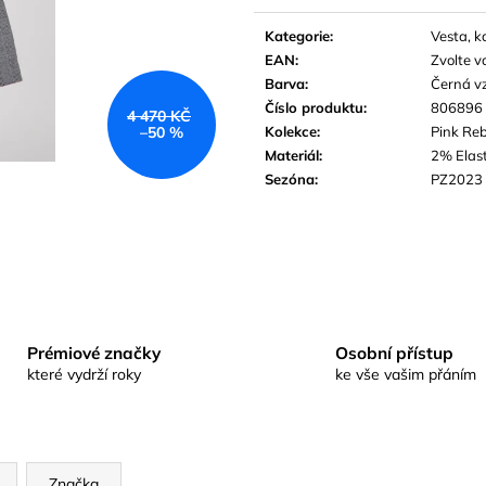
Měrná
cena:
Kategorie
:
Vesta, k
EAN
:
Zvolte v
Barva
:
Černá v
Číslo produktu
:
806896
4 470 KČ
Kolekce
:
Pink Reb
–50 %
Materiál
:
2% Elas
Sezóna
:
PZ2023
Prémiové značky
Osobní přístup
které vydrží roky
ke vše vašim přáním
Značka