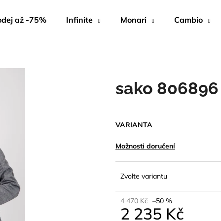
dej až -75%
Infinite
Monari
Cambio
Co potřebujete najít?
sako 806896
HLEDAT
VARIANTA
Doporučujeme
Možnosti doručení
Zvolte variantu
4 470 Kč
–50 %
2 235 Kč