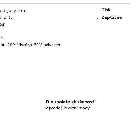
Tisk
ardigany, saka
Zeptat se
ariantu
zor
el
tan, 18% Viskóza, 80% polyester
Dlouholeté zkušenosti
v prodeji kvalitní módy