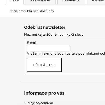
Popis produktu není dostupný
Z
á
Odebírat newsletter
p
Nezmeškejte žádné novinky či slevy!
a
t
E-mail
í
Vložením e-mailu souhlasíte s
podmínkami och
PŘIHLÁSIT SE
Informace pro vás
Moje objednávka