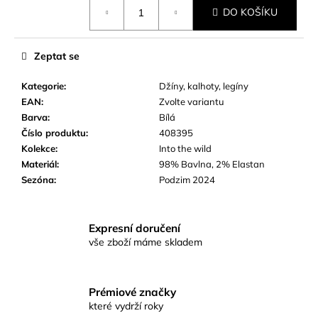
Měrná
č
DO KOŠÍKU
cena:
u
j
e
Zeptat se
m
e
Kategorie
:
Džíny, kalhoty, legíny
EAN
:
Zvolte variantu
Barva
:
Bílá
Číslo produktu
:
408395
Kolekce
:
Into the wild
Materiál
:
98% Bavlna, 2% Elastan
Sezóna
:
Podzim 2024
Expresní doručení
vše zboží máme skladem
Prémiové značky
které vydrží roky