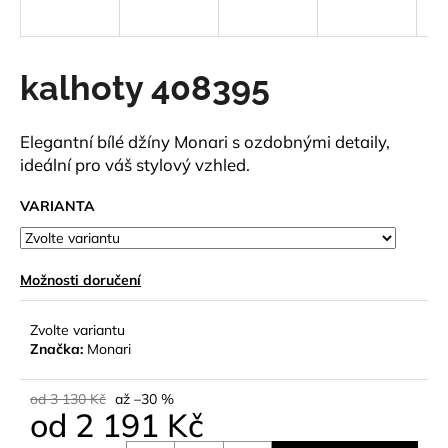
a
j
í
kalhoty 408395
t
?
Elegantní bílé džíny Monari s ozdobnými detaily,
ideální pro váš stylový vzhled.
VARIANTA
HLEDAT
Možnosti doručení
D
Zvolte variantu
o
Značka:
Monari
p
o
od 3 130 Kč
až –30 %
r
od
2 191 Kč
u