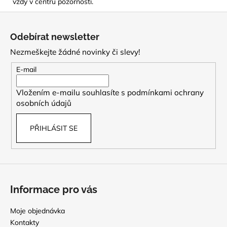
vždy v centru pozornosti.
Z
á
Odebírat newsletter
p
Nezmeškejte žádné novinky či slevy!
a
t
E-mail
í
Vložením e-mailu souhlasíte s
podmínkami ochrany
osobních údajů
PŘIHLÁSIT SE
Informace pro vás
Moje objednávka
Kontakty