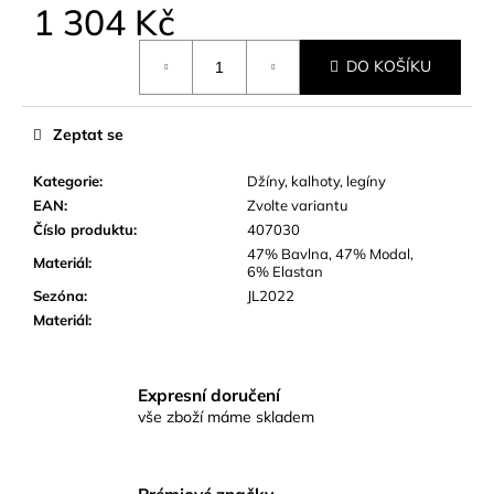
č
1 304 Kč
u
Měrná
j
DO KOŠÍKU
cena:
e
m
e
Zeptat se
Kategorie
:
Džíny, kalhoty, legíny
EAN
:
Zvolte variantu
Číslo produktu
:
407030
47% Bavlna, 47% Modal,
Materiál
:
6% Elastan
Sezóna
:
JL2022
Materiál
:
Expresní doručení
vše zboží máme skladem