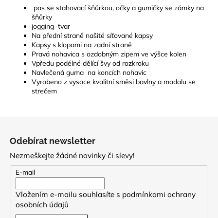
pas se stahovací šňůrkou, očky a gumičky se zámky na
šňůrky
jogging tvar
Na přední straně našité síťované kapsy
Kapsy s klopami na zadní straně
Pravá nohavica s ozdobným zipem ve výšce kolen
Vpředu podélné dělící švy od rozkroku
Navlečená guma na koncích nohavic
Vyrobeno z vysoce kvalitní směsi bavlny a modalu se
strečem
Z
á
Odebírat newsletter
p
Nezmeškejte žádné novinky či slevy!
a
t
E-mail
í
Vložením e-mailu souhlasíte s
podmínkami ochrany
osobních údajů