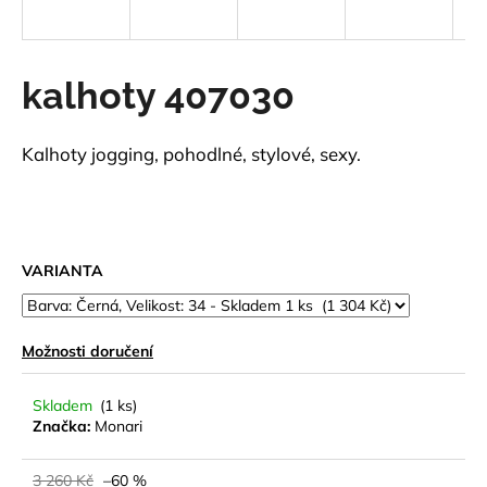
a
j
í
kalhoty 407030
t
?
Kalhoty jogging, pohodlné, stylové, sexy.
HLEDAT
VARIANTA
D
Možnosti doručení
o
p
Skladem
(1 ks)
o
Značka:
Monari
r
u
3 260 Kč
–60 %