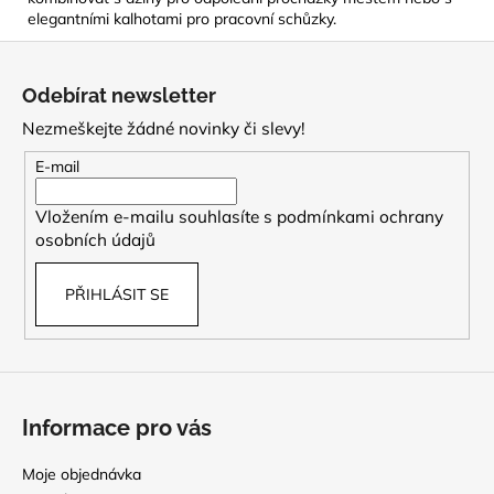
elegantními kalhotami pro pracovní schůzky.
Z
á
Odebírat newsletter
p
Nezmeškejte žádné novinky či slevy!
a
t
E-mail
í
Vložením e-mailu souhlasíte s
podmínkami ochrany
osobních údajů
PŘIHLÁSIT SE
Informace pro vás
Moje objednávka