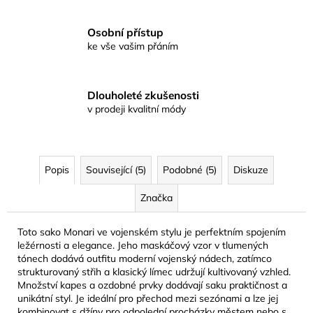
Osobní přístup
ke vše vašim přáním
Dlouholeté zkušenosti
v prodeji kvalitní módy
Popis
Související (5)
Podobné (5)
Diskuze
Značka
Toto sako Monari ve vojenském stylu je perfektním spojením
ležérnosti a elegance. Jeho maskáčový vzor v tlumených
tónech dodává outfitu moderní vojenský nádech, zatímco
strukturovaný střih a klasický límec udržují kultivovaný vzhled.
Množství kapes a ozdobné prvky dodávají saku praktičnost a
unikátní styl. Je ideální pro přechod mezi sezónami a lze jej
kombinovat s džíny pro odpolední procházky městem nebo s