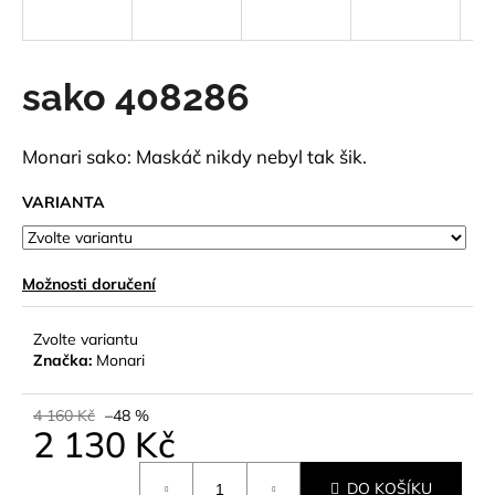
a
j
í
sako 408286
t
?
Monari sako: Maskáč nikdy nebyl tak šik.
VARIANTA
HLEDAT
Možnosti doručení
Zvolte variantu
D
Značka:
Monari
o
p
4 160 Kč
–48 %
o
2 130 Kč
r
Měrná
u
DO KOŠÍKU
cena: