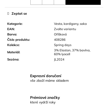
č
u
j
Zeptat se
e
m
Kategorie
:
Vesta, kardigany, saka
e
EAN
:
Zvolte variantu
Barva
:
Oříšková
Číslo produktu
:
408286
Kolekce
:
Spring days
3% Elastan, 37% bavlna,
Materiál
:
60% lyocell
Sezóna
:
JL2024
Expresní doručení
vše zboží máme skladem
Prémiové značky
které vydrží roky