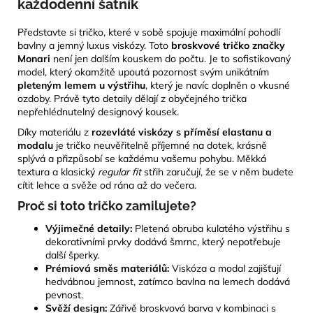
každodenní šatník
Představte si tričko, které v sobě spojuje maximální pohodlí
bavlny a jemný luxus viskózy. Toto
broskvové tričko značky
Monari
není jen dalším kouskem do počtu. Je to sofistikovaný
model, který okamžitě upoutá pozornost svým unikátním
pleteným lemem u výstřihu
, který je navíc doplněn o vkusné
ozdoby. Právě tyto detaily dělají z obyčejného trička
nepřehlédnutelný designový kousek.
Díky materiálu z
rozevláté viskózy s příměsí elastanu a
modalu
je tričko neuvěřitelně příjemné na dotek, krásně
splývá a přizpůsobí se každému vašemu pohybu. Měkká
textura a klasický
regular fit
střih zaručují, že se v něm budete
cítit lehce a svěže od rána až do večera.
Proč si toto tričko zamilujete?
Výjimečné detaily:
Pletená obruba kulatého výstřihu s
dekorativními prvky dodává šmrnc, který nepotřebuje
další šperky.
Prémiová směs materiálů:
Viskóza a modal zajišťují
hedvábnou jemnost, zatímco bavlna na lemech dodává
pevnost.
Svěží design:
Zářivě broskvová barva v kombinaci s