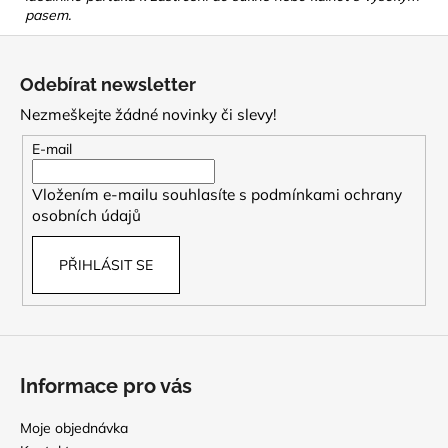
pasem.
Z
á
Odebírat newsletter
p
Nezmeškejte žádné novinky či slevy!
a
t
E-mail
í
Vložením e-mailu souhlasíte s
podmínkami ochrany
osobních údajů
PŘIHLÁSIT SE
Informace pro vás
Moje objednávka