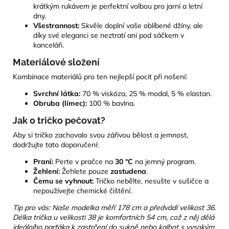
krátkým rukávem je perfektní volbou pro jarní a letní
dny.
Všestrannost:
Skvěle doplní vaše oblíbené džíny, ale
díky své eleganci se neztratí ani pod sáčkem v
kanceláři.
Materiálové složení
Kombinace materiálů pro ten nejlepší pocit při nošení:
Svrchní látka:
70 % viskóza, 25 % modal, 5 % elastan.
Obruba (límec):
100 % bavlna.
Jak o tričko pečovat?
Aby si tričko zachovalo svou zářivou bělost a jemnost,
dodržujte tato doporučení:
Praní:
Perte v pračce na
30 °C
na jemný program.
Žehlení:
Žehlete pouze
zastudena
.
Čemu se vyhnout:
Tričko nebělte, nesušte v sušičce a
nepoužívejte chemické čištění.
Tip pro vás: Naše modelka měří 178 cm a předvádí velikost 36.
Délka trička u velikosti 38 je komfortních 54 cm, což z něj dělá
ideálního parťáka k zastrčení do sukně nebo kalhot s vysokým