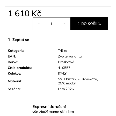
č
u
1 610 Kč
j
e
Měrná
m
DO KOŠÍKU
cena:
e
Zeptat se
Kategorie
:
Trička
EAN
:
Zvolte variantu
Barva
:
Broskvová
Číslo produktu
:
410557
Kolekce
:
ITALY
5% Elastan, 70% viskóza,
Materiál
:
25% modal
Sezóna
:
Léto 2026
Expresní doručení
vše zboží máme skladem