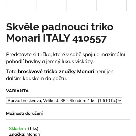
a
j
í
Skvěle padnoucí triko
t
Monari ITALY 410557
?
Představte si tričko, které v sobě spojuje maximální
pohodlí bavlny a jemný luxus viskózy.
HLEDAT
Toto
broskvové tričko značky Monari
není jen
dalším kouskem do počtu.
VARIANTA
D
o
p
Možnosti doručení
o
r
Skladem
(1 ks)
u
Značka:
Monari