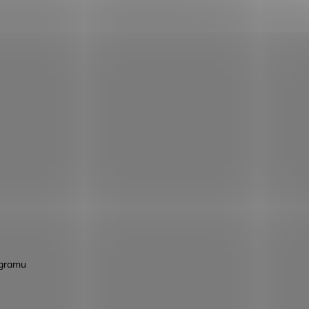
agramu