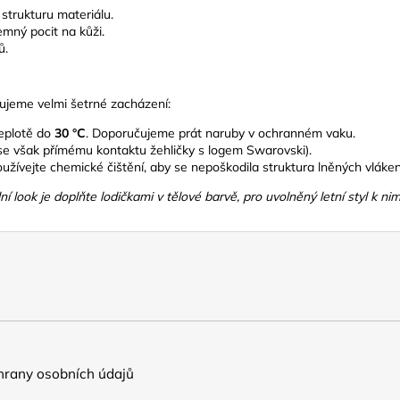
strukturu materiálu.
mný pocit na kůži.
ů.
čujeme velmi šetrné zacházení:
teplotě do
30 °C
. Doporučujeme prát naruby v ochranném vaku.
se však přímému kontaktu žehličky s logem Swarovski).
užívejte chemické čištění, aby se nepoškodila struktura lněných vláken
lní look je doplňte lodičkami v tělové barvě, pro uvolněný letní styl k
rany osobních údajů