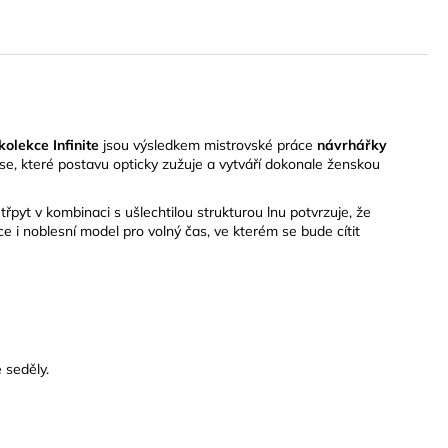
kolekce Infinite
jsou výsledkem mistrovské práce
návrhářky
se, které postavu opticky zužuje a vytváří dokonale ženskou
třpyt v kombinaci s ušlechtilou strukturou lnu potvrzuje, že
ce i noblesní model pro volný čas, ve kterém se bude cítit
 seděly.