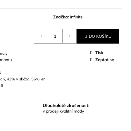
Značka:
Infinite
DO KOŠÍKU
Tisk
eraly
Zeptat se
ariantu
3
tan, 43% Viskóza, 56% len
26
Dlouholeté zkušenosti
v prodeji kvalitní módy