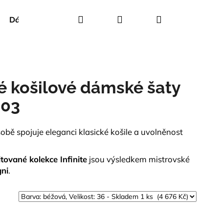
Hledat
Přihlášení
Nákupní
Dárkové poukazy
Creenstone
Green Goose
košík
é košilové dámské šaty
603
sobě spojuje eleganci klasické košile a uvolněnost
itované kolekce Infinite
jsou výsledkem mistrovské
ni
.