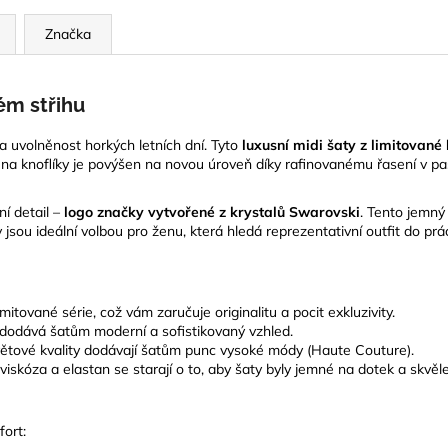
Značka
ém střihu
 a uvolněnost horkých letních dní. Tyto
luxusní midi šaty z limitované 
 na knoflíky je povýšen na novou úroveň díky rafinovanému řasení v pa
ní detail –
logo značky vytvořené z krystalů Swarovski
. Tento jemný 
 jsou ideální volbou pro ženu, která hledá reprezentativní outfit do prá
itované série, což vám zaručuje originalitu a pocit exkluzivity.
 dodává šatům moderní a sofistikovaný vzhled.
ětové kvality dodávají šatům punc vysoké módy (Haute Couture).
viskóza a elastan se starají o to, aby šaty byly jemné na dotek a skvěle
fort: