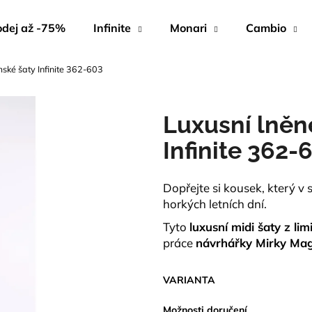
dej až -75%
Infinite
Monari
Cambio
mské šaty Infinite 362-603
Co potřebujete najít?
Luxusní lněn
HLEDAT
Infinite 362-
Dopřejte si kousek, který v 
Doporučujeme
horkých letních dní.
Tyto
luxusní midi šaty z lim
práce
návrhářky Mirky Mag
VARIANTA
Možnosti doručení