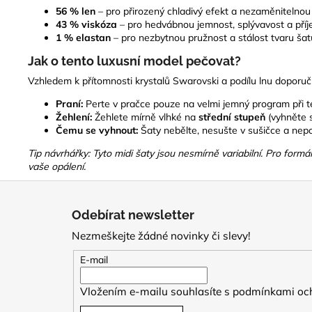
56 % len
– pro přirozený chladivý efekt a nezaměnitelnou 
43 % viskóza
– pro hedvábnou jemnost, splývavost a příje
1 % elastan
– pro nezbytnou pružnost a stálost tvaru šat
Jak o tento luxusní model pečovat?
Vzhledem k přítomnosti krystalů Swarovski a podílu lnu doporu
Praní:
Perte v pračce pouze na velmi jemný program při 
Žehlení:
Žehlete mírně vlhké na
střední stupeň
(vyhněte 
Čemu se vyhnout:
Šaty nebělte, nesušte v sušičce a nepo
Tip návrhářky: Tyto midi šaty jsou nesmírně variabilní. Pro formá
vaše opálení.
Z
á
Odebírat newsletter
p
Nezmeškejte žádné novinky či slevy!
a
t
E-mail
í
Vložením e-mailu souhlasíte s
podmínkami och