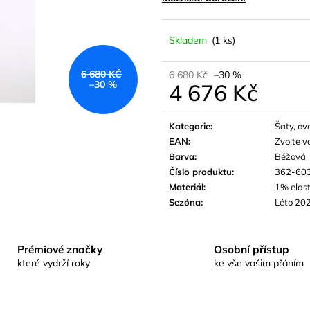
Skladem
(1 ks)
6 680 KČ
6 680 Kč
–30 %
–30 %
4 676 Kč
Měrná
cena:
Kategorie
:
Šaty, ov
EAN
:
Zvolte v
Barva
:
Béžová
Číslo produktu
:
362-60
Materiál
:
1% elas
Sezóna
:
Léto 20
Prémiové značky
Osobní přístup
které vydrží roky
ke vše vašim přáním