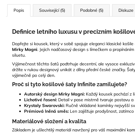
Popis
Související (5)
Podobné (5)
Diskuze
Definice letního luxusu v precizním košilov
Dopřejte si kousek, který v sobě spojuje eleganci klasické košile
Mirky Magni
. Jejich nadčasový design s límečkem a propínáním
siluetu.
Výjimečnost těchto šatů podtrhuje decentní, ale vysoce exkluziv
držíte v rukou designový unikát z dílny přední české značky. Šaty
výjimečně po celý den.
Proč si tyto košilové šaty Infinite zamilujete?
Autorský design Mirky Magni:
Každý kousek pochází z lim
Lichotivé řasení:
Detail v pase mistrně tvaruje postavu a
Krystaly Swarovski:
Ručně vkládané kamínky nejvyšší sv
Prémiová lněná směs:
Len zajišťuje prodyšnost, zatímco 
Materiálové složení a kvalita
Základem je ušlechtilý materiál navržený pro váš maximální kom