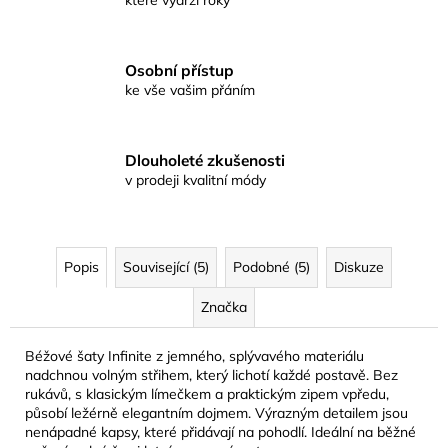
které vydrží roky
Osobní přístup
ke vše vašim přáním
Dlouholeté zkušenosti
v prodeji kvalitní módy
Popis
Související (5)
Podobné (5)
Diskuze
Značka
Béžové šaty Infinite z jemného, splývavého materiálu
nadchnou volným střihem, který lichotí každé postavě. Bez
rukávů, s klasickým límečkem a praktickým zipem vpředu,
působí ležérně elegantním dojmem. Výrazným detailem jsou
nenápadné kapsy, které přidávají na pohodlí. Ideální na běžné