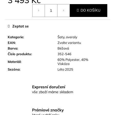
č
u
Měrná
DO KOŠÍKU
cena:
j
e
m
Zeptat se
e
Kategorie
:
Šaty, overaly
EAN
:
Zvolte variantu
Barva
:
Béžová
Číslo produktu
:
352-546
60% Polyester, 40%
Materiál
:
Viskóza
Sezóna
:
Léto 2025
Expresní doručení
vše zboží máme skladem
Prémiové značky