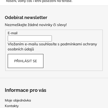
nošení, volný čas i letní posezení na terase.
Z
á
Odebírat newsletter
p
Nezmeškejte žádné novinky či slevy!
a
t
E-mail
í
Vložením e-mailu souhlasíte s
podmínkami ochrany
osobních údajů
PŘIHLÁSIT SE
Informace pro vás
Moje objednávka
Kontakty