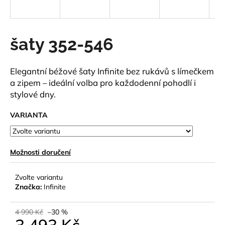
a
j
í
šaty 352-546
t
?
Elegantní béžové šaty Infinite bez rukávů s límečkem
a zipem – ideální volba pro každodenní pohodlí i
stylové dny.
VARIANTA
HLEDAT
Možnosti doručení
D
o
Zvolte variantu
p
Značka:
Infinite
o
r
4 990 Kč
–30 %
u
3 493 Kč