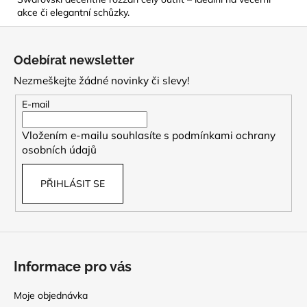
akce či elegantní schůzky.
Z
á
Odebírat newsletter
p
Nezmeškejte žádné novinky či slevy!
a
t
E-mail
í
Vložením e-mailu souhlasíte s
podmínkami ochrany
osobních údajů
PŘIHLÁSIT SE
Informace pro vás
Moje objednávka