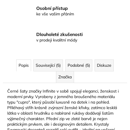
Osobní přístup
ke vše vašim přáním
Dlouholeté zkušenosti
v prodeji kvalitní módy
Popis
Související (5)
Podobné (5)
Diskuze
Značka
Černé šaty značky Infinite v sobě spojují eleganci, ženskost i
moderní prvky. Vyrobeny z jemného broušeného materiálu
typu "cupro", který působí luxusně na dotek i na pohled.
Přiléhavý střih krásně zvýrazní ženské křivky, zatímco lesklá
látka v oblasti hrudníku a nabírané rukávy dodávají šatům
výjimečný charakter. Přední zip ve zlaté barvě je nejen
praktickým prvkem, ale i designovým detailem. Krystaly
Swarovski decentně rozzáří celý outfit – ideální na večerní