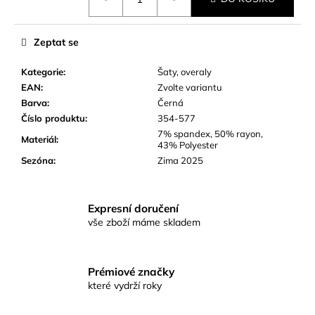
cena:
č
u
j
Zeptat se
e
m
Kategorie
:
Šaty, overaly
e
EAN
:
Zvolte variantu
Barva
:
Černá
Číslo produktu
:
354-577
7% spandex, 50% rayon,
Materiál
:
43% Polyester
Sezóna
:
Zima 2025
Expresní doručení
vše zboží máme skladem
Prémiové značky
které vydrží roky