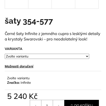
a
j
í
šaty 354-577
t
?
Černé šaty Infinite z jemného cupra s lesklými detaily
a krystaly Swarovski – pro neodolatelný look!
VARIANTA
HLEDAT
Možnosti doručení
D
Zvolte variantu
o
Značka:
Infinite
p
o
5 240 Kč
r
u
Měrná
DO KOŠÍKU