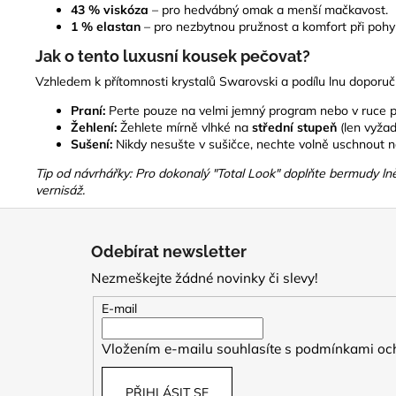
43 % viskóza
– pro hedvábný omak a menší mačkavost.
1 % elastan
– pro nezbytnou pružnost a komfort při pohy
Jak o tento luxusní kousek pečovat?
Vzhledem k přítomnosti krystalů Swarovski a podílu lnu doporu
Praní:
Perte pouze na velmi jemný program nebo v ruce p
Žehlení:
Žehlete mírně vlhké na
střední stupeň
(len vyžad
Sušení:
Nikdy nesušte v sušičce, nechte volně uschnout n
Tip od návrhářky: Pro dokonalý "Total Look" doplňte bermudy ln
vernisáž.
Z
á
Odebírat newsletter
p
Nezmeškejte žádné novinky či slevy!
a
t
E-mail
í
Vložením e-mailu souhlasíte s
podmínkami och
PŘIHLÁSIT SE