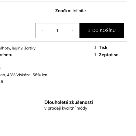
Značka:
Infinite
DO KOŠÍKU
Tisk
lhoty, legíny, šortky
Zeptat se
ariantu
4
tan, 43% Viskóza, 56% len
26
Dlouholeté zkušenosti
v prodeji kvalitní módy