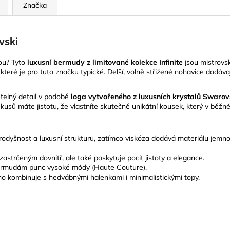
Značka
vski
sou? Tyto
luxusní bermudy z limitované kolekce Infinite
jsou mistrov
eré je pro tuto značku typické. Delší, volně střižené nohavice dodávaj
telný detail v podobě
loga vytvořeného z luxusních krystalů Swarov
usů máte jistotu, že vlastníte skutečně unikátní kousek, který v běžné
rodyšnost a luxusní strukturu, zatímco viskóza dodává materiálu jemno
strčeným dovnitř, ale také poskytuje pocit jistoty a elegance.
bermudám punc vysoké módy (Haute Couture).
no kombinuje s hedvábnými halenkami i minimalistickými topy.