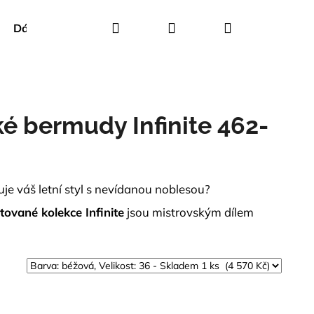
Hledat
Přihlášení
Nákupní
Dárkové poukazy
Creenstone
Green Goose
košík
 bermudy Infinite 462-
uje váš letní styl s nevídanou noblesou?
tované kolekce Infinite
jsou mistrovským dílem