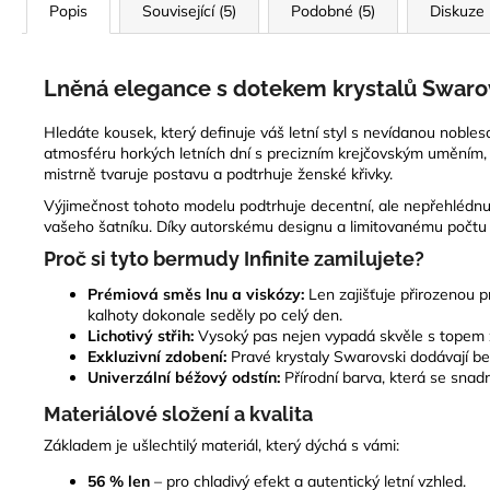
Popis
Související (5)
Podobné (5)
Diskuze
Lněná elegance s dotekem krystalů Swaro
Hledáte kousek, který definuje váš letní styl s nevídanou noble
atmosféru horkých letních dní s precizním krejčovským uměním, kt
mistrně tvaruje postavu a podtrhuje ženské křivky.
Výjimečnost tohoto modelu podtrhuje decentní, ale nepřehlédnu
vašeho šatníku. Díky autorskému designu a limitovanému počtu k
Proč si tyto bermudy Infinite zamilujete?
Prémiová směs lnu a viskózy:
Len zajišťuje přirozenou p
kalhoty dokonale seděly po celý den.
Lichotivý střih:
Vysoký pas nejen vypadá skvěle s topem za
Exkluzivní zdobení:
Pravé krystaly Swarovski dodávají 
Univerzální béžový odstín:
Přírodní barva, která se snad
Materiálové složení a kvalita
Základem je ušlechtilý materiál, který dýchá s vámi:
56 % len
– pro chladivý efekt a autentický letní vzhled.