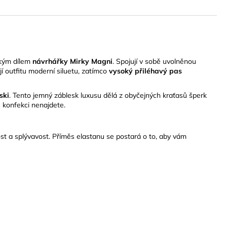
ským dílem
návrhářky Mirky Magni
. Spojují v sobě uvolněnou
í outfitu moderní siluetu, zatímco
vysoký přiléhavý pas
ski
. Tento jemný záblesk luxusu dělá z obyčejných kraťasů šperk
 konfekci nenajdete.
st a splývavost. Příměs elastanu se postará o to, aby vám