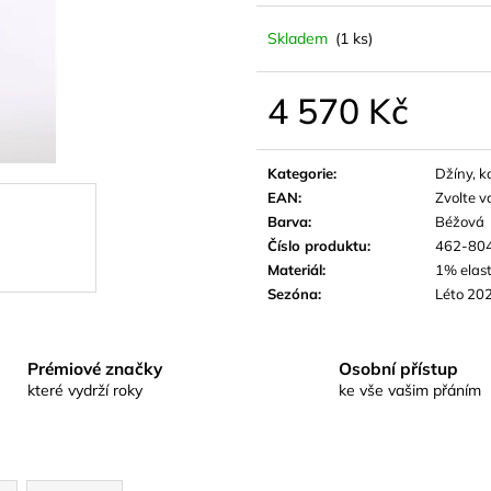
Skladem
(1 ks)
4 570 Kč
Měrná
cena:
Kategorie
:
Džíny, ka
EAN
:
Zvolte v
Barva
:
Béžová
Číslo produktu
:
462-80
Materiál
:
1% elas
Sezóna
:
Léto 20
Prémiové značky
Osobní přístup
které vydrží roky
ke vše vašim přáním