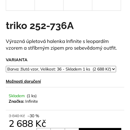
a
j
í
triko 252-736A
t
?
Výrazná úpletová halenka Infinite s leopardím
vzorem a stříbrným zipem pro sebevědomý outfit.
VARIANTA
HLEDAT
Možnosti doručení
D
Skladem
(1 ks)
o
Značka:
Infinite
p
o
3 840 Kč
–30 %
r
2 688 Kč
u