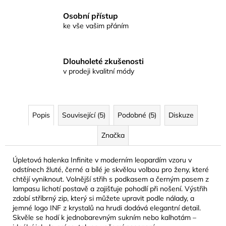
Osobní přístup
ke vše vašim přáním
Dlouholeté zkušenosti
v prodeji kvalitní módy
Popis
Související (5)
Podobné (5)
Diskuze
Značka
Úpletová halenka Infinite v moderním leopardím vzoru v
odstínech žluté, černé a bílé je skvělou volbou pro ženy, které
chtějí vyniknout. Volnější střih s podkasem a černým pasem z
lampasu lichotí postavě a zajišťuje pohodlí při nošení. Výstřih
zdobí stříbrný zip, který si můžete upravit podle nálady, a
jemné logo INF z krystalů na hrudi dodává elegantní detail.
Skvěle se hodí k jednobarevným sukním nebo kalhotám –