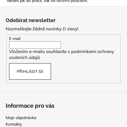
ideální jak do práce, tak na večerní posezení.
Z
á
Odebírat newsletter
p
Nezmeškejte žádné novinky či slevy!
a
t
E-mail
í
Vložením e-mailu souhlasíte s
podmínkami ochrany
osobních údajů
PŘIHLÁSIT SE
Informace pro vás
Moje objednávka
Kontakty