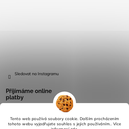
Sledovat na Instagramu
Přijímáme online
platby
Tento web používá soubory cookie. Dalším procházením
tohoto webu vyjadřujete souhlas s jejich používáním.. Více
informací
zde
.