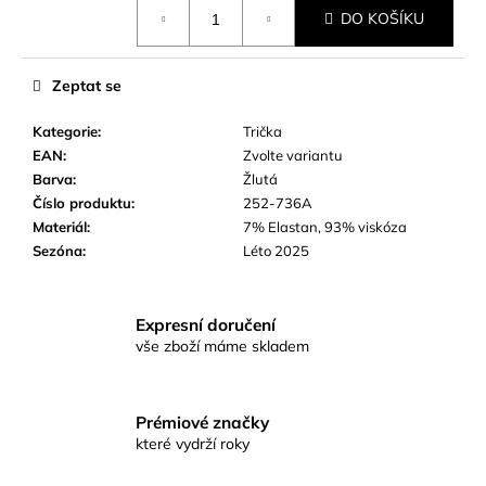
Měrná
č
DO KOŠÍKU
cena:
u
j
e
Zeptat se
m
e
Kategorie
:
Trička
EAN
:
Zvolte variantu
Barva
:
Žlutá
Číslo produktu
:
252-736A
Materiál
:
7% Elastan, 93% viskóza
Sezóna
:
Léto 2025
Expresní doručení
vše zboží máme skladem
Prémiové značky
které vydrží roky