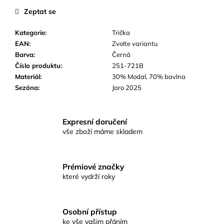
č
Zeptat se
u
j
Kategorie
:
Trička
e
EAN
:
Zvolte variantu
m
Barva
:
Černá
e
Číslo produktu
:
251-721B
Materiál
:
30% Modal, 70% bavlna
Sezóna
:
Jaro 2025
Expresní doručení
vše zboží máme skladem
Prémiové značky
které vydrží roky
Osobní přístup
ke vše vašim přáním