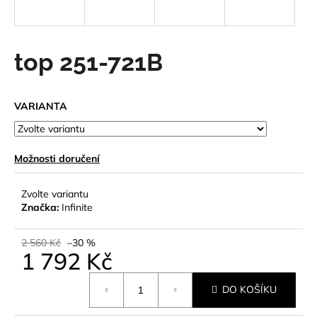
a
j
í
top 251-721B
t
?
VARIANTA
Možnosti doručení
HLEDAT
Zvolte variantu
Značka:
Infinite
D
o
2 560 Kč
–30 %
1 792 Kč
p
o
Měrná
r
DO KOŠÍKU
cena:
u