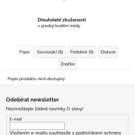
Dlouholeté zkušenosti
v prodeji kvalitní módy
Popis
Související (5)
Podobné (5)
Diskuze
Značka
Popis produktu není dostupný
Z
á
Odebírat newsletter
p
Nezmeškejte žádné novinky či slevy!
a
t
E-mail
í
Vložením e-mailu souhlasíte s
podmínkami ochrany