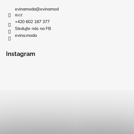
evinamoda
@
evinamod
a.cz
+420 602 187 377
Sledujte nás na FB
evina.moda
Instagram