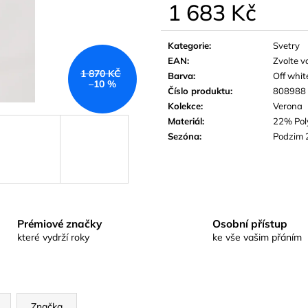
1 683 Kč
Měrná
cena:
Kategorie
:
Svetry
EAN
:
Zvolte v
1 870 KČ
Barva
:
Off whit
–10 %
Číslo produktu
:
808988
Kolekce
:
Verona
Materiál
:
22% Pol
Sezóna
:
Podzim 
Prémiové značky
Osobní přístup
které vydrží roky
ke vše vašim přáním
Značka