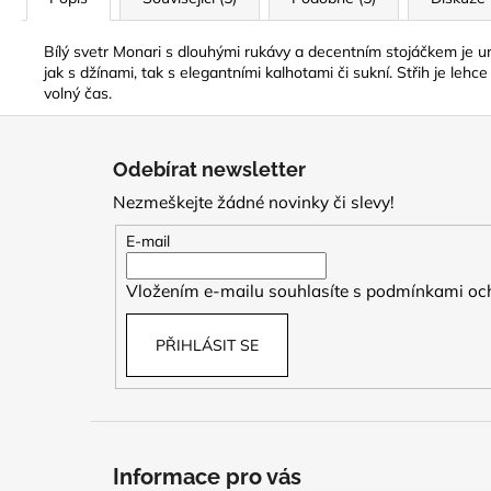
Bílý svetr Monari s dlouhými rukávy a decentním stojáčkem je 
jak s džínami, tak s elegantními kalhotami či sukní. Střih je lehc
volný čas.
Z
á
Odebírat newsletter
p
Nezmeškejte žádné novinky či slevy!
a
t
E-mail
í
Vložením e-mailu souhlasíte s
podmínkami och
PŘIHLÁSIT SE
Informace pro vás