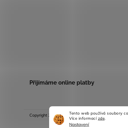
Přijímáme online platby
Tento web používá soubory coo
Copyright 2026
Evina móda
. Všechna práva vyhraze
Více informací
zde
.
Nastavení