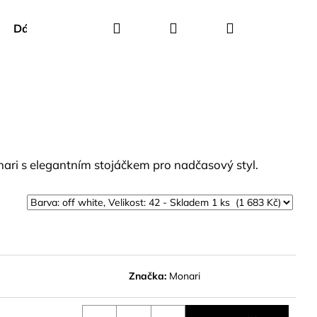
Hledat
Přihlášení
Nákupní
Dárkové poukazy
Creenstone
Green Goose
košík
onari s elegantním stojáčkem pro nadčasový styl.
Značka:
Monari