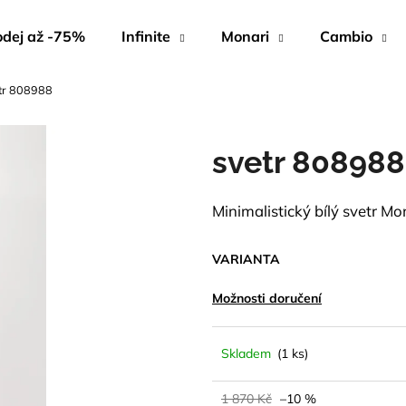
dej až -75%
Infinite
Monari
Cambio
tr 808988
Co potřebujete najít?
svetr 808988
HLEDAT
Minimalistický bílý svetr M
Doporučujeme
VARIANTA
Možnosti doručení
Skladem
(1 ks)
1 870 Kč
–10 %