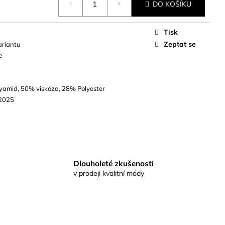
DO KOŠÍKU
Tisk
Zeptat se
ariantu
e
yamid, 50% viskóza, 28% Polyester
2025
Dlouholeté zkušenosti
v prodeji kvalitní módy