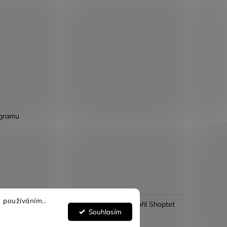
agramu
 používáním..
Vytvořil Shoptet
Souhlasím