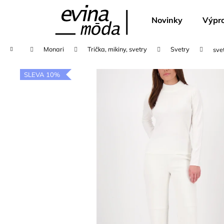
K
Přejít
na
o
Novinky
Výpro
obsah
Zpět
Zpět
š
do
do
í
Domů
Monari
Trička, mikiny, svetry
Svetry
sve
k
obchodu
obchodu
SLEVA 10%