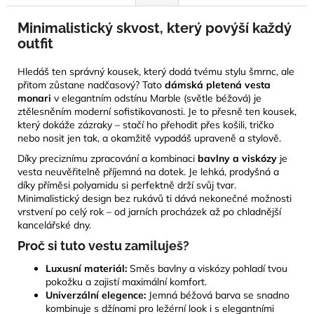
Minimalistický skvost, který povýší každý
outfit
Hledáš ten správný kousek, který dodá tvému stylu šmrnc, ale
přitom zůstane nadčasový? Tato
dámská pletená vesta
monari
v elegantním odstínu Marble (světle béžová) je
ztělesněním moderní sofistikovanosti. Je to přesně ten kousek,
který dokáže zázraky – stačí ho přehodit přes košili, tričko
nebo nosit jen tak, a okamžitě vypadáš upraveně a stylově.
Díky preciznímu zpracování a kombinaci
bavlny a viskózy
je
vesta neuvěřitelně příjemná na dotek. Je lehká, prodyšná a
díky příměsi polyamidu si perfektně drží svůj tvar.
Minimalistický design bez rukávů ti dává nekonečné možnosti
vrstvení po celý rok – od jarních procházek až po chladnější
kancelářské dny.
Proč si tuto vestu zamiluješ?
Luxusní materiál:
Směs bavlny a viskózy pohladí tvou
pokožku a zajistí maximální komfort.
Univerzální elegence:
Jemná béžová barva se snadno
kombinuje s džínami pro ležérní look i s elegantními