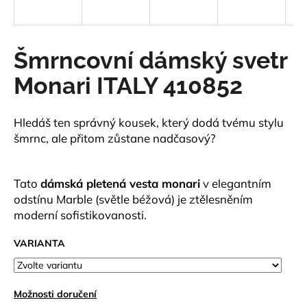
a
j
í
Šmrncovní dámský svetr
t
Monari ITALY 410852
?
Hledáš ten správný kousek, který dodá tvému stylu
šmrnc, ale přitom zůstane nadčasový?
HLEDAT
Tato
dámská pletená vesta monari
v elegantním
odstínu Marble (světle béžová) je ztělesněním
moderní sofistikovanosti.
D
o
VARIANTA
p
o
r
u
Možnosti doručení