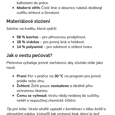
kalhotami do práce.
Moderní střih:
Čisté linie a absence rukávů dodávají
outfitu lehkost a ženskost.
Materiálové složení
Sázíme na kvalitu, která vydrží:
58 % bavlna
– pro přirozenou prodyšnost.
28 % viskóza
– pro jemný lesk a hebkost.
14 % polyamid
– pro odolnost a stálost tvaru.
Jak o vestu pečovat?
Pletenina vyžaduje jemné zacházení, aby zůstala stále jako
nová:
Praní:
Per v pračce na
30 °C
na program pro jemné
prádlo nebo vlnu.
Žehlení:
Žehli pouze
zastudena
a ideálně přes
ochrannou tkaninu.
Čemu se vyhnout:
Vestu nikdy nedávej do sušičky,
neběl a nepoužívej chemické čištění.
Tip pro tebe: Vesta skvěle vypadá v kombinaci s bílou košilí a
ohrnutými rukávy. Vytvoříš tak vrstvený look, který je teď