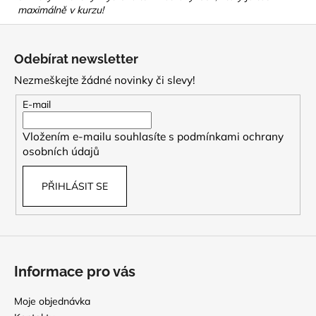
maximálně v kurzu!
Z
á
Odebírat newsletter
p
Nezmeškejte žádné novinky či slevy!
a
t
E-mail
í
Vložením e-mailu souhlasíte s
podmínkami ochrany
osobních údajů
PŘIHLÁSIT SE
Informace pro vás
Moje objednávka