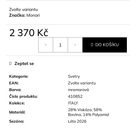
č
u
Zvolte variantu
j
Značka:
Monari
e
m
2 370 Kč
e
Měrná
DO KOŠÍKU
cena:
Zeptat se
Kategorie
:
Svetry
EAN
:
Zvolte variantu
Barva
:
mramorová
Číslo produktu
:
410852
Kolekce
:
ITALY
28% Viskóza, 58%
Materiál
:
Bavlna, 14% Polyamid
Sezóna
:
Léto 2026