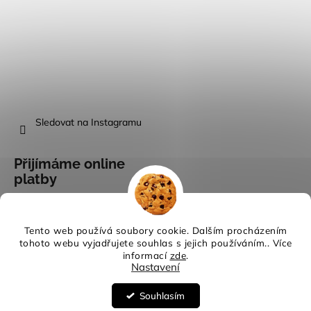
Sledovat na Instagramu
Přijímáme online
platby
Tento web používá soubory cookie. Dalším procházením
tohoto webu vyjadřujete souhlas s jejich používáním.. Více
informací
zde
.
Vytvořil Shoptet
Nastavení
Copyright 2026
Evina móda
. Všechna práva vyhrazena.
Upravit
nastavení cookies
Souhlasím