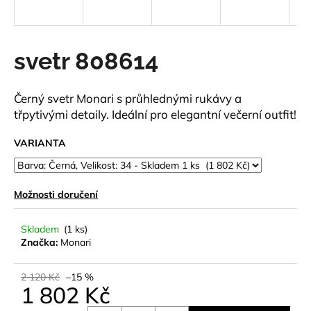
a
j
í
svetr 808614
t
?
Černý svetr Monari s průhlednými rukávy a
třpytivými detaily. Ideální pro elegantní večerní outfit!
VARIANTA
HLEDAT
Možnosti doručení
D
Skladem
(1 ks)
o
Značka:
Monari
p
o
2 120 Kč
–15 %
r
1 802 Kč
u