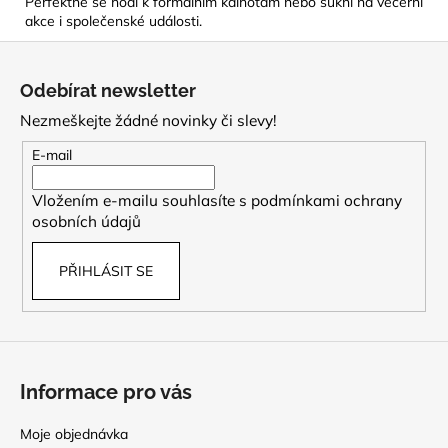
Perfektně se hodí k formálním kalhotám nebo sukni na večerní
akce i společenské události.
Z
á
Odebírat newsletter
p
Nezmeškejte žádné novinky či slevy!
a
t
E-mail
í
Vložením e-mailu souhlasíte s
podmínkami ochrany
osobních údajů
PŘIHLÁSIT SE
Informace pro vás
Moje objednávka