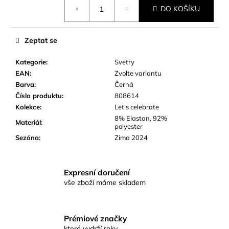
Měrná
č
DO KOŠÍKU
cena:
u
j
e
Zeptat se
m
e
Kategorie
:
Svetry
EAN
:
Zvolte variantu
Barva
:
Černá
Číslo produktu
:
808614
Kolekce
:
Let's celebrate
8% Elastan, 92%
Materiál
:
polyester
Sezóna
:
Zima 2024
Expresní doručení
vše zboží máme skladem
Prémiové značky
které vydrží roky