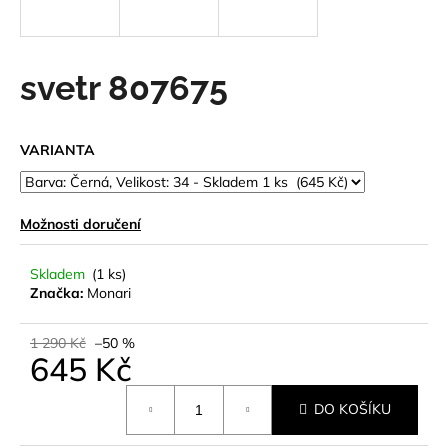
a
j
í
svetr 807675
t
?
VARIANTA
Možnosti doručení
HLEDAT
Skladem
(1 ks)
Značka:
Monari
D
o
1 290 Kč
–50 %
645 Kč
p
o
Měrná
r
DO KOŠÍKU
cena:
u