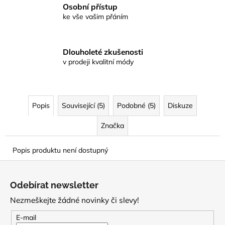
Osobní přístup
ke vše vašim přáním
Dlouholeté zkušenosti
v prodeji kvalitní módy
Popis
Související (5)
Podobné (5)
Diskuze
Značka
Popis produktu není dostupný
Z
á
Odebírat newsletter
p
Nezmeškejte žádné novinky či slevy!
a
t
E-mail