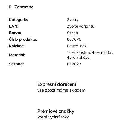
č
Zeptat se
u
j
Kategorie
:
Svetry
e
EAN
:
Zvolte variantu
m
Barva
:
Černá
e
Číslo produktu
:
807675
Kolekce
:
Power look
10% Elastan, 45% modal,
Materiál
:
45% viskóza
Sezóna
:
PZ2023
Expresní doručení
vše zboží máme skladem
Prémiové značky
které vydrží roky