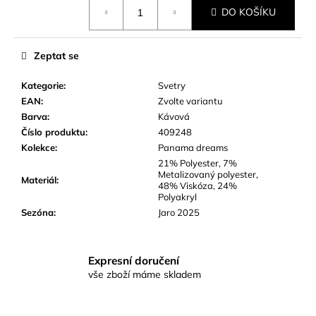
Měrná
č
DO KOŠÍKU
cena:
u
j
e
Zeptat se
m
e
Kategorie
:
Svetry
EAN
:
Zvolte variantu
Barva
:
Kávová
Číslo produktu
:
409248
Kolekce
:
Panama dreams
21% Polyester, 7%
Metalizovaný polyester,
Materiál
:
48% Viskóza, 24%
Polyakryl
Sezóna
:
Jaro 2025
Expresní doručení
vše zboží máme skladem