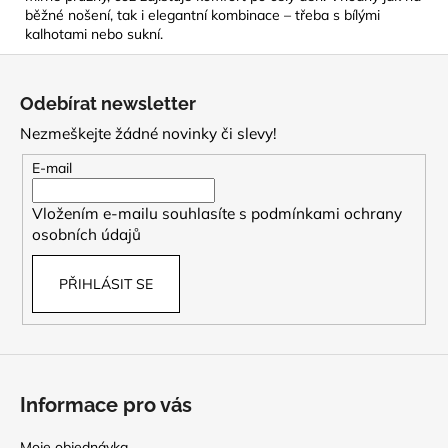
běžné nošení, tak i elegantní kombinace – třeba s bílými
kalhotami nebo sukní.
Z
á
Odebírat newsletter
p
Nezmeškejte žádné novinky či slevy!
a
t
E-mail
í
Vložením e-mailu souhlasíte s
podmínkami ochrany
osobních údajů
PŘIHLÁSIT SE
Informace pro vás
Moje objednávka