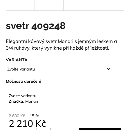
a
j
í
svetr 409248
t
?
Elegantní kávový svetr Monari s jemným leskem a
3/4 rukávy, který vynikne při každé příležitosti.
VARIANTA
HLEDAT
Možnosti doručení
D
Zvolte variantu
o
Značka:
Monari
p
o
2 600 Kč
–15 %
r
2 210 Kč
u