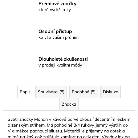
Prémiové značky
které vydrží roky
Osobní přístup
ke vše vašim přáním
Dlouholeté zkušenosti
v prodeji kvalitní módy
Popis
Související (5)
Podobné (5)
Diskuze
Značka
Svetr značky Monari v kávové barvě okouzlí decentním leskem
a ženským střihem. Má pohodlné 3/4 rukávy, jemný výstřih do
V a měkce padnoucí siluetu. Materiál je příjemný na dotek a
mírně pružný, což zajišťuje komfort po celý den. Vhodný jak na