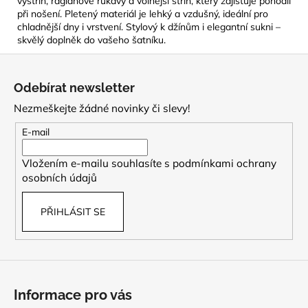
výstřih, raglánové rukávy a volnější střih, který zajišťuje pohodlí
při nošení. Pletený materiál je lehký a vzdušný, ideální pro
chladnější dny i vrstvení. Stylový k džínům i elegantní sukni –
skvělý doplněk do vašeho šatníku.
Z
á
Odebírat newsletter
p
Nezmeškejte žádné novinky či slevy!
a
t
E-mail
í
Vložením e-mailu souhlasíte s
podmínkami ochrany
osobních údajů
PŘIHLÁSIT SE
Informace pro vás