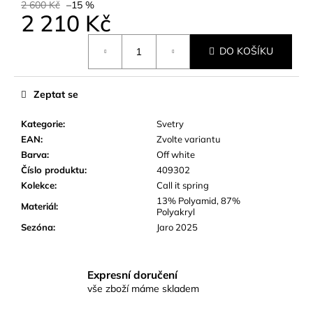
č
2 600 Kč
–15 %
2 210 Kč
u
j
Měrná
e
DO KOŠÍKU
cena:
m
e
Zeptat se
Kategorie
:
Svetry
EAN
:
Zvolte variantu
Barva
:
Off white
Číslo produktu
:
409302
Kolekce
:
Call it spring
13% Polyamid, 87%
Materiál
:
Polyakryl
Sezóna
:
Jaro 2025
Expresní doručení
vše zboží máme skladem