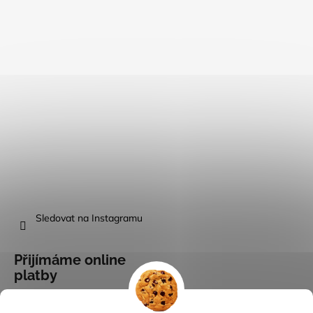
Sledovat na Instagramu
Přijímáme online
platby