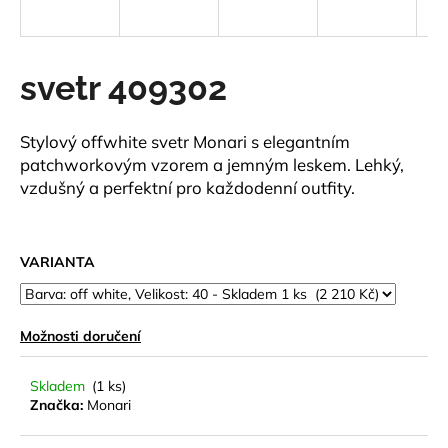
a
j
í
svetr 409302
t
?
Stylový offwhite svetr Monari s elegantním
patchworkovým vzorem a jemným leskem. Lehký,
vzdušný a perfektní pro každodenní outfity.
HLEDAT
VARIANTA
D
Možnosti doručení
o
p
o
Skladem
(1 ks)
Značka:
Monari
r
u