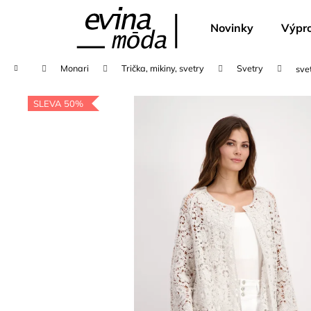
K
Přejít
na
o
Novinky
Výpro
obsah
Zpět
Zpět
š
do
do
í
Domů
Monari
Trička, mikiny, svetry
Svetry
sve
k
obchodu
obchodu
SLEVA 50%