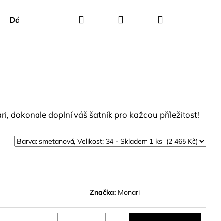
Hledat
Přihlášení
Nákupní
Dárkové poukazy
Creenstone
Green Goose
košík
i, dokonale doplní váš šatník pro každou příležitost!
Značka:
Monari