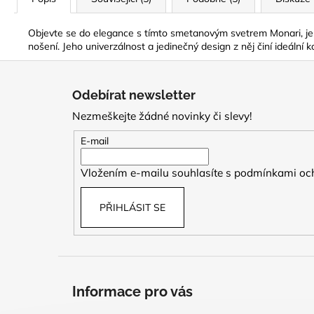
Objevte se do elegance s tímto smetanovým svetrem Monari, jehož
nošení. Jeho univerzálnost a jedinečný design z něj činí ideální k
Z
á
Odebírat newsletter
p
Nezmeškejte žádné novinky či slevy!
a
t
E-mail
í
Vložením e-mailu souhlasíte s
podmínkami och
PŘIHLÁSIT SE
Informace pro vás