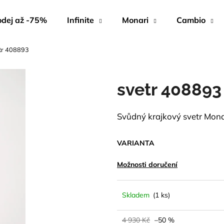
dej až -75%
Infinite
Monari
Cambio
tr 408893
Co potřebujete najít?
svetr 408893
HLEDAT
Svůdný krajkový svetr Monar
Doporučujeme
VARIANTA
Možnosti doručení
Skladem
(1 ks)
4 930 Kč
–50 %