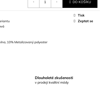
DO KOŠÍKU
Tisk
Zeptat se
ariantu
ová
lna, 10% Metalizovaný polyester
Dlouholeté zkušenosti
v prodeji kvalitní módy