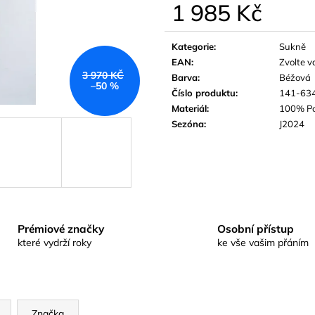
1 985 Kč
Měrná
cena:
Kategorie
:
Sukně
EAN
:
Zvolte v
3 970 KČ
Barva
:
Béžová
–50 %
Číslo produktu
:
141-63
Materiál
:
100% Po
Sezóna
:
J2024
Prémiové značky
Osobní přístup
které vydrží roky
ke vše vašim přáním
Značka