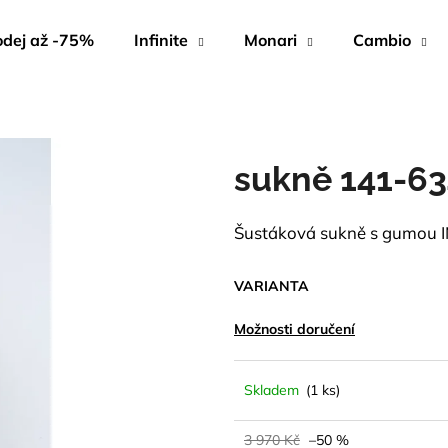
dej až -75%
Infinite
Monari
Cambio
Co potřebujete najít?
sukně 141-6
HLEDAT
Šustáková sukně s gumou I
Doporučujeme
VARIANTA
Možnosti doručení
Skladem
(1 ks)
3 970 Kč
–50 %