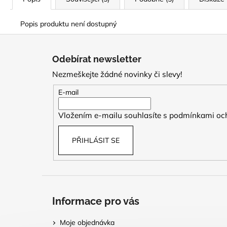
Popis produktu není dostupný
Z
á
Odebírat newsletter
p
Nezmeškejte žádné novinky či slevy!
a
t
E-mail
í
Vložením e-mailu souhlasíte s
podmínkami och
PŘIHLÁSIT SE
Informace pro vás
Moje objednávka