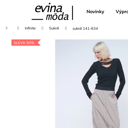
K
Přejít
na
o
Novinky
Výpro
obsah
Zpět
Zpět
š
do
do
í
Domů
Infinite
Sukně
sukně 141-634
k
obchodu
obchodu
SLEVA 50%