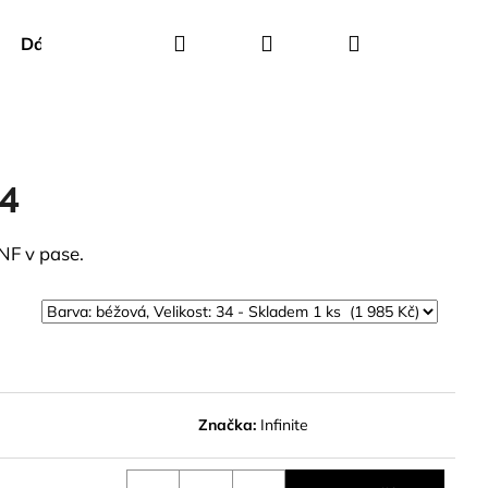
Hledat
Přihlášení
Nákupní
Dárkové poukazy
Creenstone
Green Goose
košík
34
NF v pase.
Značka:
Infinite