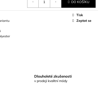
DO KOŠÍKU
Tisk
Zeptat se
ariantu
4
lyester
Dlouholeté zkušenosti
v prodeji kvalitní módy