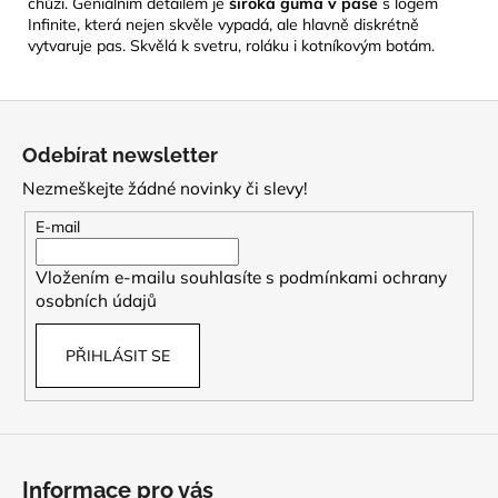
chůzi. Geniálním detailem je
široká guma v pase
s logem
Infinite, která nejen skvěle vypadá, ale hlavně diskrétně
vytvaruje pas. Skvělá k svetru, roláku i kotníkovým botám.
Z
á
Odebírat newsletter
p
Nezmeškejte žádné novinky či slevy!
a
t
E-mail
í
Vložením e-mailu souhlasíte s
podmínkami ochrany
osobních údajů
PŘIHLÁSIT SE
Informace pro vás