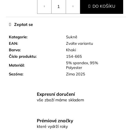
č
Měrná
DO KOŠÍKU
u
cena:
j
e
Zeptat se
m
e
Kategorie
:
Sukně
EAN
:
Zvolte variantu
Barva
:
Khaki
Číslo produktu
:
154-665
5% spandex, 95%
Materiál
:
Polyester
Sezóna
:
Zima 2025
Expresní doručení
vše zboží máme skladem
Prémiové značky
které vydrží roky