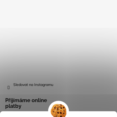
Sledovat na Instagramu
Přijímáme online
platby