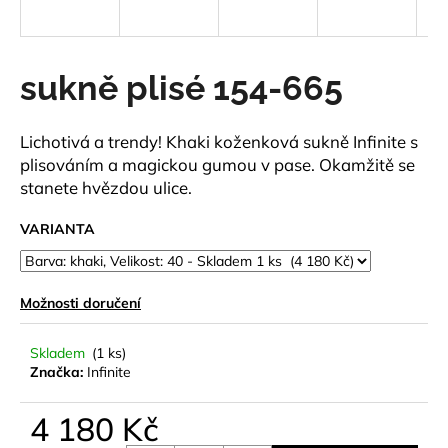
a
j
í
sukně plisé 154-665
t
?
Lichotivá a trendy! Khaki koženková sukně Infinite s
plisováním a magickou gumou v pase. Okamžitě se
stanete hvězdou ulice.
VARIANTA
HLEDAT
Možnosti doručení
D
o
Skladem
(1 ks)
p
Značka:
Infinite
o
r
4 180 Kč
u