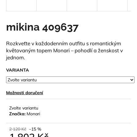
a
j
í
mikina 409637
t
?
Rozkveťte v každodenním outfitu s romantickým
květovaným topem Monari – pohodlí a ženskost v
jednom.
VARIANTA
HLEDAT
Možnosti doručení
D
o
Zvolte variantu
p
Značka:
Monari
o
r
2 120 Kč
–15 %
u
1 802 Kč