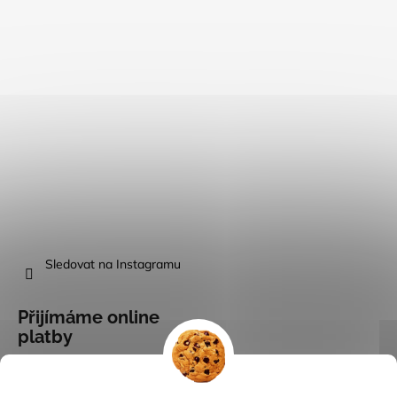
Sledovat na Instagramu
Přijímáme online
platby