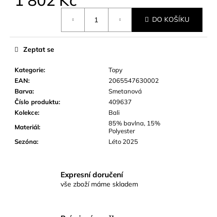
č
u
Měrná
DO KOŠÍKU
cena:
j
e
m
Zeptat se
e
Kategorie
:
Topy
EAN
:
2065547630002
Barva
:
Smetanová
Číslo produktu
:
409637
Kolekce
:
Bali
85% bavlna, 15%
Materiál
:
Polyester
Sezóna
:
Léto 2025
Expresní doručení
vše zboží máme skladem