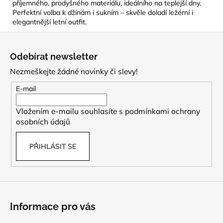
příjemného, prodyšného materiálu, ideálního na teplejší dny.
Perfektní volba k džínám i sukním – skvěle doladí ležérní i
elegantnější letní outfit.
Z
á
Odebírat newsletter
p
Nezmeškejte žádné novinky či slevy!
a
t
E-mail
í
Vložením e-mailu souhlasíte s
podmínkami ochrany
osobních údajů
PŘIHLÁSIT SE
Informace pro vás