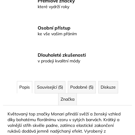
Prémiové značky
které vydrží roky
Osobní přístup
ke vše vašim přáním
Dlouholeté zkušenosti
v prodeji kvalitní módy
Popis
Související (5)
Podobné (5)
Diskuze
Značka
Květovaný top značky Monari přináší svěží a ženský vzhled
díky bohatému florálnímu vzoru v sytých barvách. Krátký a
volnější střih skvěle padne, zatímco elastické zakončení
rukávů dodává jemně nadýchaný efekt. Vyrobený z