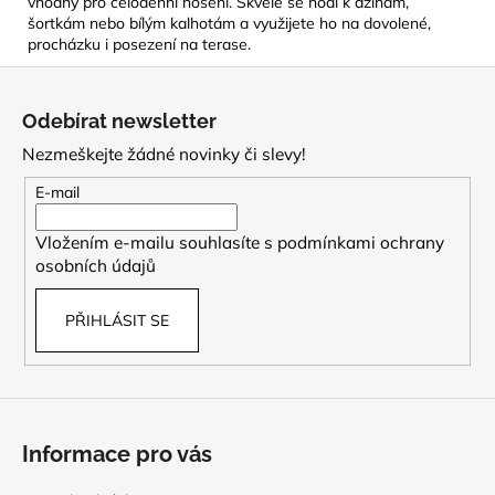
vhodný pro celodenní nošení. Skvěle se hodí k džínám,
šortkám nebo bílým kalhotám a využijete ho na dovolené,
procházku i posezení na terase.
Z
á
Odebírat newsletter
p
Nezmeškejte žádné novinky či slevy!
a
t
E-mail
í
Vložením e-mailu souhlasíte s
podmínkami ochrany
osobních údajů
PŘIHLÁSIT SE
Informace pro vás