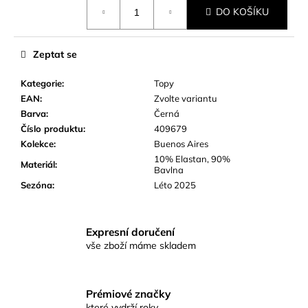
Měrná
č
DO KOŠÍKU
cena:
u
j
e
Zeptat se
m
e
Kategorie
:
Topy
EAN
:
Zvolte variantu
Barva
:
Černá
Číslo produktu
:
409679
Kolekce
:
Buenos Aires
10% Elastan, 90%
Materiál
:
Bavlna
Sezóna
:
Léto 2025
Expresní doručení
vše zboží máme skladem
Prémiové značky
které vydrží roky