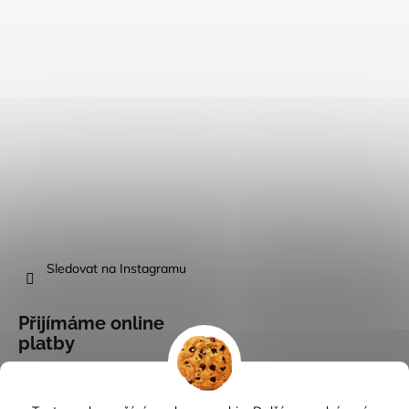
Sledovat na Instagramu
Přijímáme online
platby