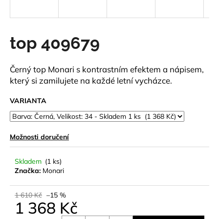
a
j
í
top 409679
t
?
Černý top Monari s kontrastním efektem a nápisem,
který si zamilujete na každé letní vycházce.
VARIANTA
HLEDAT
Možnosti doručení
D
Skladem
(1 ks)
o
Značka:
Monari
p
o
1 610 Kč
–15 %
r
1 368 Kč
u