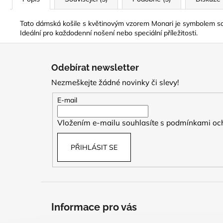
Tato dámská košile s květinovým vzorem Monari je symbolem sofis
Ideální pro každodenní nošení nebo speciální příležitosti.
Z
á
Odebírat newsletter
p
Nezmeškejte žádné novinky či slevy!
a
t
E-mail
í
Vložením e-mailu souhlasíte s
podmínkami och
PŘIHLÁSIT SE
Informace pro vás