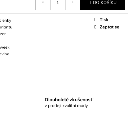
DO KOŠÍKU
Tisk
halenky
Zeptat se
ariantu
zor
 week
avlna
Dlouholeté zkušenosti
v prodeji kvalitní módy