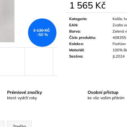
1 565 Kč
Měrná
cena:
Kategorie
:
Košile, 
EAN
:
Zvolte v
3 130 KČ
Barva
:
Zelená v
–50 %
Číslo produktu
:
408355
Kolekce
:
Fashion
Materiál
:
100% B
Sezóna
:
JL2024
Prémiové značky
Osobní přístup
které vydrží roky
ke vše vašim přáním
Značka