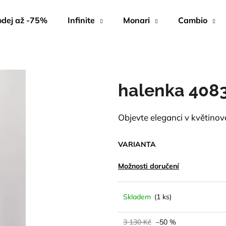
dej až -75%
Infinite
Monari
Cambio
Co potřebujete najít?
halenka 408
HLEDAT
Objevte eleganci v květinové 
Doporučujeme
VARIANTA
Možnosti doručení
Skladem
(1 ks)
3 130 Kč
–50 %