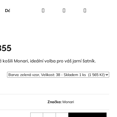
Hledat
Přihlášení
Nákupní
Dárkové poukazy
Creenstone
Green Goose
košík
355
košili Monari, ideální volba pro váš jarní šatník.
Značka:
Monari