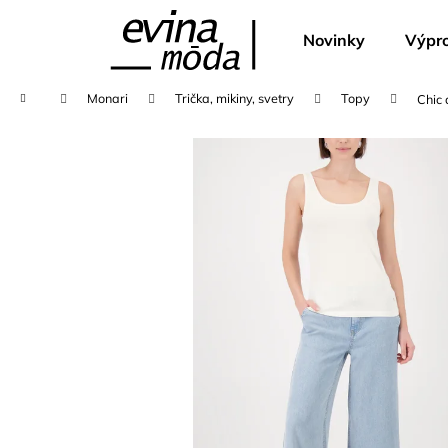
K
Přejít
na
o
Novinky
Výpro
obsah
Zpět
Zpět
š
do
do
í
Domů
Monari
Trička, mikiny, svetry
Topy
Chic
k
obchodu
obchodu