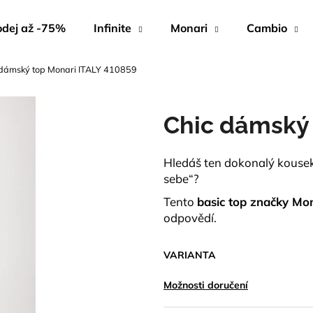
dej až -75%
Infinite
Monari
Cambio
 dámský top Monari ITALY 410859
Co potřebujete najít?
Chic dámský 
HLEDAT
Hledáš ten dokonalý kousek,
sebe“?
Doporučujeme
Tento
basic top značky Mo
odpovědí.
VARIANTA
Možnosti doručení