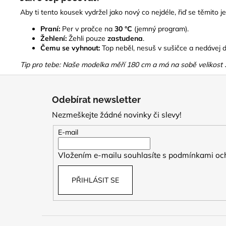
Aby ti tento kousek vydržel jako nový co nejdéle, řiď se těmito
Praní:
Per v pračce na
30 °C
(jemný program).
Žehlení:
Žehli pouze
zastudena
.
Čemu se vyhnout:
Top neběl, nesuš v sušičce a nedávej d
Tip pro tebe: Naše modelka měří 180 cm a má na sobě velikost 36
Z
á
Odebírat newsletter
p
Nezmeškejte žádné novinky či slevy!
a
t
E-mail
í
Vložením e-mailu souhlasíte s
podmínkami och
PŘIHLÁSIT SE