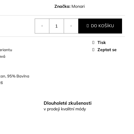
Značka:
Monari
DO KOŠÍKU
Tisk
Zeptat se
ariantu
ová
tan, 95% Bavlna
26
Dlouholeté zkušenosti
v prodeji kvalitní módy