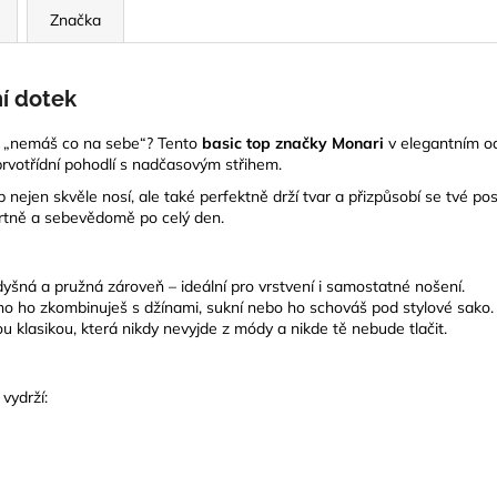
Značka
ní dotek
kdy „nemáš co na sebe“? Tento
basic top značky Monari
v elegantním od
prvotřídní pohodlí s nadčasovým střihem.
 nejen skvěle nosí, ale také perfektně drží tvar a přizpůsobí se tvé pos
fortně a sebevědomě po celý den.
šná a pružná zároveň – ideální pro vrstvení i samostatné nošení.
o ho zkombinuješ s džínami, sukní nebo ho schováš pod stylové sako.
ou klasikou, která nikdy nevyjde z módy a nikde tě nebude tlačit.
 vydrží: