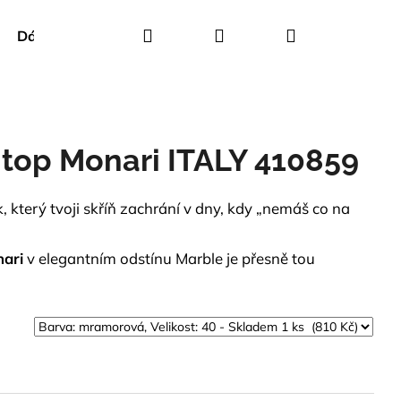
Hledat
Přihlášení
Nákupní
Dárkové poukazy
Creenstone
Green Goose
košík
top Monari ITALY 410859
 který tvoji skříň zachrání v dny, kdy „nemáš co na
nari
v elegantním odstínu Marble je přesně tou