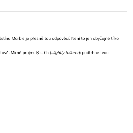
stínu Marble je přesně tou odpovědí. Není to jen obyčejné tílko
tavě. Mírně projmutý střih (
slightly tailored
) podtrhne tvou