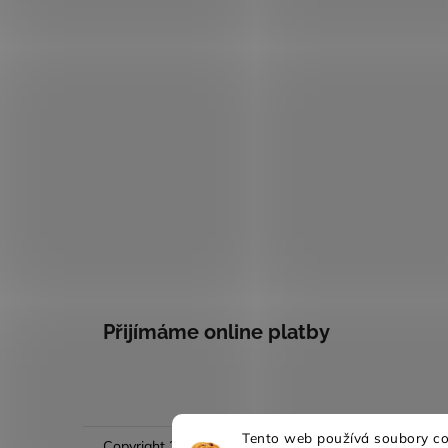
Přijímáme online platby
Tento web používá soubory coo
Copyright 2026
Evina móda
. Všechna práva vyhraze