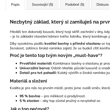
Popis
Související (5)
Podobné (5)
Diskuze
Nezbytný základ, který si zamiluješ na prv
Hledáš ten dokonalý kousek, který tvoji skříň zachrání v dny, 
– je to základní stavební kámen tvého šatníku, který kombinuje 
Díky vysokému podílu
kvalitní bavlny s příměsí elastanu
se top
ženskost, zatímco široká ramínka zajistí, že se budeš cítit kom
Proč je tento top tvým novým „must-have“?
Prvotřídní materiál:
Kombinace bavlny a elastanu je prody
Univerzální barva:
Odstín Marble působí luxusně a snadn
Detail pro tvé pohodlí:
Kulatý výstřih a široká ramínka js
Materiál a složení
Kvalita je pro nás na prvním místě, proto jsme zvolili směs, která
95 % bavlna
– pro měkkost a prodyšnost.
5 % elastan
– aby top zůstal pružný a nevytahal se.
Jak o top pečovat?