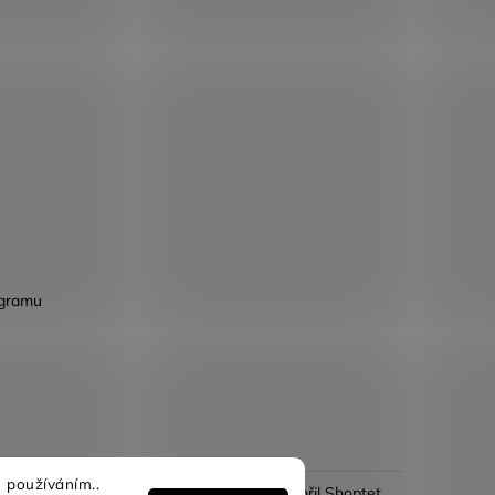
agramu
 používáním..
Vytvořil Shoptet