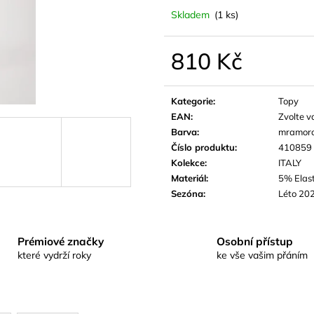
Skladem
(1 ks)
810 Kč
Měrná
cena:
Kategorie
:
Topy
EAN
:
Zvolte v
Barva
:
mramor
Číslo produktu
:
410859
Kolekce
:
ITALY
Materiál
:
5% Elas
Sezóna
:
Léto 20
Prémiové značky
Osobní přístup
které vydrží roky
ke vše vašim přáním